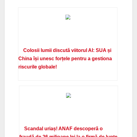
Colosii lumii discută viitorul AI: SUA și
China își unesc forțele pentru a gestiona
riscurile globale!
Scandal uriaș! ANAF descoperă o
fraudă de 26 milioane lei la o firmă de lupte