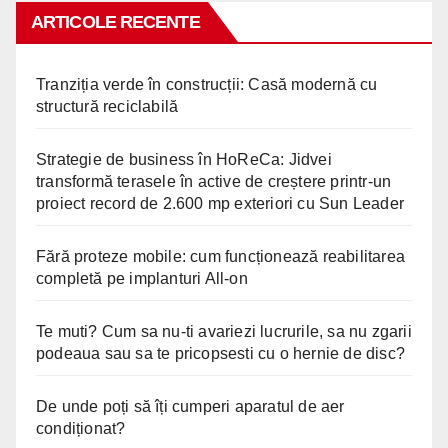
ARTICOLE RECENTE
Tranziția verde în construcții: Casă modernă cu
structură reciclabilă
Strategie de business în HoReCa: Jidvei
transformă terasele în active de creștere printr-un
proiect record de 2.600 mp exteriori cu Sun Leader
Fără proteze mobile: cum funcționează reabilitarea
completă pe implanturi All-on
Te muti? Cum sa nu-ti avariezi lucrurile, sa nu zgarii
podeaua sau sa te pricopsesti cu o hernie de disc?
De unde poți să îți cumperi aparatul de aer
condiționat?