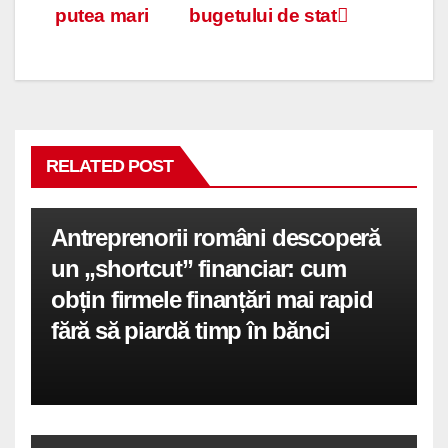
în
putea mari
bugetului de stat
articole
RELATED POST
Antreprenorii români descoperă
un „shortcut” financiar: cum
obțin firmele finanțări mai rapid
fără să piardă timp în bănci