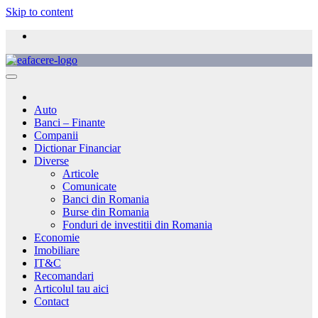
Skip to content
Auto
Banci – Finante
Companii
Dictionar Financiar
Diverse
Articole
Comunicate
Banci din Romania
Burse din Romania
Fonduri de investitii din Romania
Economie
Imobiliare
IT&C
Recomandari
Articolul tau aici
Contact