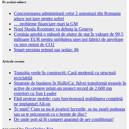
Pe acelasi subiect
Concesionarea administrarii celor 2 autostrazi din Romania
aduce noi taxe pentru soferi
… probleme financiare mari la GM
Noul Skoda Roomster va debuta la Geneva
Comisia aprobă o măsură de ajutor de stat în valoare de 99,5
milioane EUR pentru sprijinirea unei noi fabrici de anvelope
cu zero emisii de CO2
Smart prezinta primul sau sedan: #6
Articole recente
Tranziția verde în construcții: Casă modernă cu structură
reciclabilă
Strategie de business în HoReCa: Jidvei transformă terasele în
active de creștere printr-un proiect record de 2.600 mp
exteriori cu Sun Leader
Fără proteze mobile: cum funcționează reabilitarea completă
pe implanturi All-on
Te muti? Cum sa nu-ti avariezi lucrurile, sa nu zgarii podeaua
sau sa te pricopsesti cu o hernie de disc?
De unde poți să îți cumperi aparatul de aer condiționat?