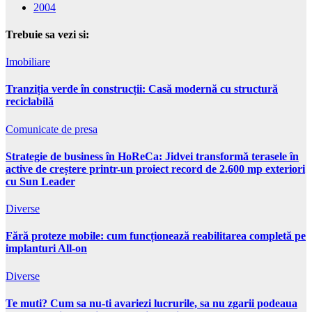
2004
Trebuie sa vezi si:
Imobiliare
Tranziția verde în construcții: Casă modernă cu structură
reciclabilă
Comunicate de presa
Strategie de business în HoReCa: Jidvei transformă terasele în
active de creștere printr-un proiect record de 2.600 mp exteriori
cu Sun Leader
Diverse
Fără proteze mobile: cum funcționează reabilitarea completă pe
implanturi All-on
Diverse
Te muti? Cum sa nu-ti avariezi lucrurile, sa nu zgarii podeaua