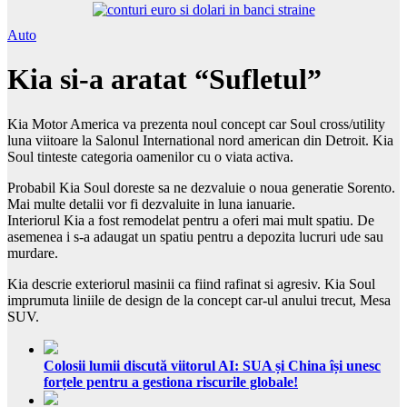
Auto
Kia si-a aratat “Sufletul”
Kia Motor America va prezenta noul concept car Soul cross/utility
luna viitoare la Salonul International nord american din Detroit. Kia
Soul tinteste categoria oamenilor cu o viata activa.
Probabil Kia Soul doreste sa ne dezvaluie o noua generatie Sorento.
Mai multe detalii vor fi dezvaluite in luna ianuarie.
Interiorul Kia a fost remodelat pentru a oferi mai mult spatiu. De
asemenea i s-a adaugat un spatiu pentru a depozita lucruri ude sau
murdare.
Kia descrie exteriorul masinii ca fiind rafinat si agresiv. Kia Soul
imprumuta liniile de design de la concept car-ul anului trecut, Mesa
SUV.
Colosii lumii discută viitorul AI: SUA și China își unesc
forțele pentru a gestiona riscurile globale!