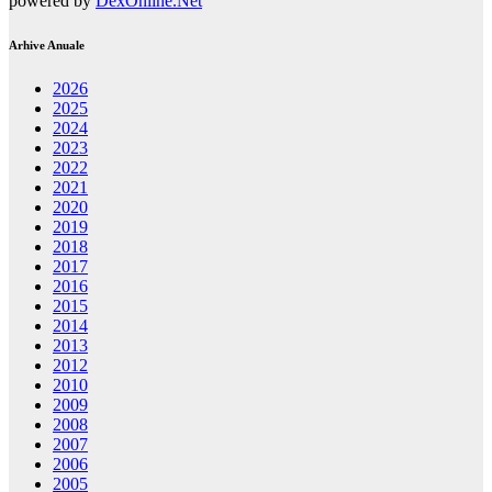
powered by
DexOnline.Net
Arhive Anuale
2026
2025
2024
2023
2022
2021
2020
2019
2018
2017
2016
2015
2014
2013
2012
2010
2009
2008
2007
2006
2005