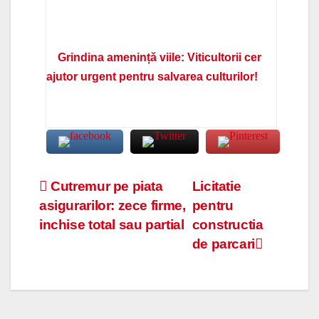
Grindina amenință viile: Viticultorii cer
ajutor urgent pentru salvarea culturilor!
Navigare
Cutremur pe piata
Licitatie
asigurarilor: zece firme,
pentru
în
inchise total sau partial
constructia
articole
de parcari