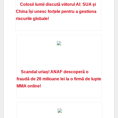
Colosii lumii discută viitorul AI: SUA și
China își unesc forțele pentru a gestiona
riscurile globale!
Scandal uriaș! ANAF descoperă o
fraudă de 26 milioane lei la o firmă de lupte
MMA online!