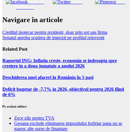
Share on
Tweet
Save
Facebook
Navigare în articole
Creditul ipotecar pentru rezidenti, doar prin sot sau firma
Senatul aproba scutirea de impozit pe profitul reinvestit
Related Post
Raportul ING: Inflatia creste, economia se indreapta spre
crestere in a doua jumatate a anului 2026
Deschiderea unei afaceri în România în 5 pași
Deficit bugetar de -7,7% in 2026, obiectivul pentru 2026 fiind
de 6%
Pe acelasi subiect
Zece zile pentru TVA
Geoana exclude eliminarea impozitului forfetar pana nu se
gasesc alte surse de finantare