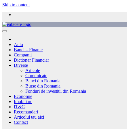
Skip to content
Auto
Banci – Finante
Companii
Dictionar Financiar
Diverse
Articole
Comunicate
Banci din Romania
Burse din Romania
Fonduri de investitii din Romania
Economie
Imobiliare
IT&C
Recomandari
Articolul tau aici
Contact