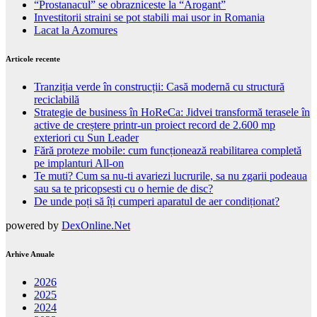
“Prostanacul” se obrazniceste la “Arogant”
Investitorii straini se pot stabili mai usor in Romania
Lacat la Azomures
Articole recente
Tranziția verde în construcții: Casă modernă cu structură
reciclabilă
Strategie de business în HoReCa: Jidvei transformă terasele în
active de creștere printr-un proiect record de 2.600 mp
exteriori cu Sun Leader
Fără proteze mobile: cum funcționează reabilitarea completă
pe implanturi All-on
Te muti? Cum sa nu-ti avariezi lucrurile, sa nu zgarii podeaua
sau sa te pricopsesti cu o hernie de disc?
De unde poți să îți cumperi aparatul de aer condiționat?
powered by
DexOnline.Net
Arhive Anuale
2026
2025
2024