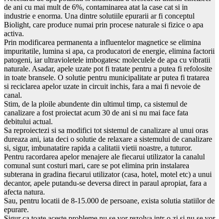
de ani cu mai mult de 6%, contaminarea atat la case cat si in
industrie e enorma. Una dintre solutiile epurarii ar fi conceptul
Biolight, care produce numai prin procese naturale si fizice o apa
activa.
Prin modificarea permanenta a influentelor magnetice se elimina
impuritatile, lumina si apa, ca producatori de energie, elimina factorii
patogeni, iar ultravioletele imbogatesc moleculele de apa cu vibratii
naturale. Asadar, apele uzate pot fi tratate pentru a putea fi refolosite
in toate bransele. O solutie pentru municipalitate ar putea fi tratarea
si reciclarea apelor uzate in circuit inchis, fara a mai fi nevoie de
canal.
Stim, de la ploile abundente din ultimul timp, ca sistemul de
canalizare a fost proiectat acum 30 de ani si nu mai face fata
debitului actual.
Sa reproiectezi si sa modifici tot sistemul de canalizare al unui oras
dureaza ani, iata deci o solutie de relaxare a sistemului de canalizare
si, sigur, imbunatatire rapida a calitatii vietii noastre, a tuturor.
Pentru racordarea apelor menajere ale fiecarui utilizator la canalul
comunal sunt costuri mari, care se pot elimina prin instalarea
subterana in gradina fiecarui utilizator (casa, hotel, motel etc) a unui
decantor, apele putandu-se deversa direct in paraul apropiat, fara a
afecta natura.
Sau, pentru locatii de 8-15.000 de persoane, exista solutia statiilor de
epurare.
Sigur ca toate aceste probleme nu se vor rezolva intr-o zi si nu se vor