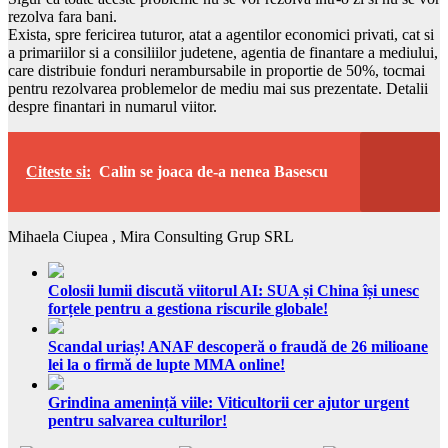
rezolva fara bani.
Exista, spre fericirea tuturor, atat a agentilor economici privati, cat si
a primariilor si a consiliilor judetene, agentia de finantare a mediului,
care distribuie fonduri nerambursabile in proportie de 50%, tocmai
pentru rezolvarea problemelor de mediu mai sus prezentate. Detalii
despre finantari in numarul viitor.
Citeste si:
Calin se joaca de-a nenea Basescu
Mihaela Ciupea , Mira Consulting Grup SRL
Colosii lumii discută viitorul AI: SUA și China își unesc
forțele pentru a gestiona riscurile globale!
Scandal uriaș! ANAF descoperă o fraudă de 26 milioane
lei la o firmă de lupte MMA online!
Grindina amenință viile: Viticultorii cer ajutor urgent
pentru salvarea culturilor!