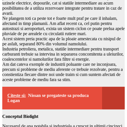
uzinele electrice, depourile, cat si statiile intermediare au acum
posibilitatea de a utiliza rezervoare integrate pentru tratare in caz de
avarii.
Ne plangem toti ca peste tot e foarte mult praf pe care il inhalam,
afectand in timp plamanii. Am aflat recent ca, cel putin pentru
autostrazi si aeroporturi, exista un sistem ciclon ce poate prelua apele
pluviale de pe arealele cu circulatii rutiere mari.
Acest sistem preia practic apa de la ploaie amestecata cu nisipul de
pe asfalt, separand 80% din volumul namolului.
Industria petroliera, metalica, statiile intermediare pentru transport
carburanti trebuie sa intervina in separarea concomitenta a uleiurilor,
coalescentelor si namolurilor fara filtre si energie.
Am dat cateva exemple de industrii poluante care ne inconjoara,
precum si probleme de mediu aferente ce trebuie rezolvate, pentru a
constientiza fiecare dintre noi unde traim si cum suntem afectati de
aceste probleme de mediu fara sa stim.
Citeste si:
Nissan se pregateste sa produca
Logan
Conceptul Biolight
Necesarul de apa potabila si industriala a crescut in ultimii cincizeci