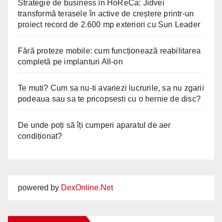
Strategie de business în HoReCa: Jidvei
transformă terasele în active de creștere printr-un
proiect record de 2.600 mp exteriori cu Sun Leader
Fără proteze mobile: cum funcționează reabilitarea
completă pe implanturi All-on
Te muti? Cum sa nu-ti avariezi lucrurile, sa nu zgarii
podeaua sau sa te pricopsesti cu o hernie de disc?
De unde poți să îți cumperi aparatul de aer
condiționat?
powered by
DexOnline.Net