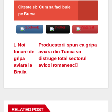
Citeste si:
Cum sa faci bule
pe Bursa
Navigare
Noi
Producatorii spun ca gripa
focare de
aviara din Turcia va
în
gripa
distruge total sectorul
articole
aviara la
avicol romanesc
Braila
RELATED POST