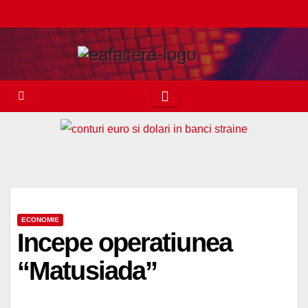
Skip
to
content
ECONOMIE
Incepe operatiunea
“Matusiada”