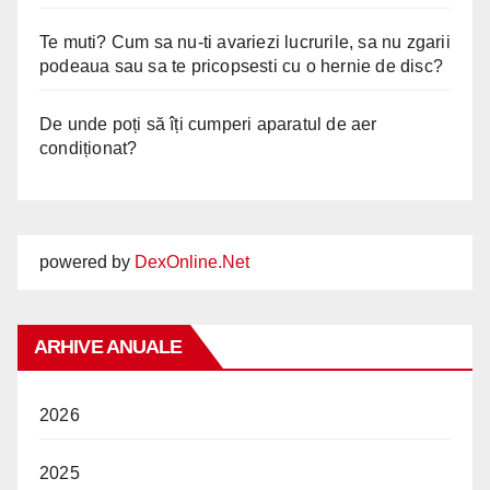
Te muti? Cum sa nu-ti avariezi lucrurile, sa nu zgarii
podeaua sau sa te pricopsesti cu o hernie de disc?
De unde poți să îți cumperi aparatul de aer
condiționat?
powered by
DexOnline.Net
ARHIVE ANUALE
2026
2025