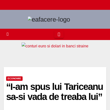
Skip
to
content
ECONOMIE
“I-am spus lui Tariceanu
sa-si vada de treaba lui”