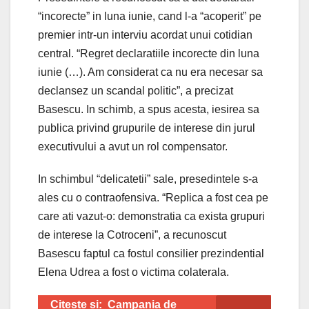
“incorecte” in luna iunie, cand l-a “acoperit” pe
premier intr-un interviu acordat unui cotidian
central. “Regret declaratiile incorecte din luna
iunie (…). Am considerat ca nu era necesar sa
declansez un scandal politic”, a precizat
Basescu. In schimb, a spus acesta, iesirea sa
publica privind grupurile de interese din jurul
executivului a avut un rol compensator.
In schimbul “delicatetii” sale, presedintele s-a
ales cu o contraofensiva. “Replica a fost cea pe
care ati vazut-o: demonstratia ca exista grupuri
de interese la Cotroceni”, a recunoscut
Basescu faptul ca fostul consilier prezindential
Elena Udrea a fost o victima colaterala.
Citeste si:
Campania de