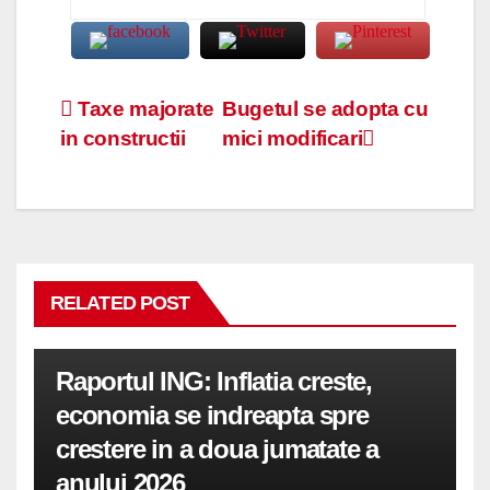
Navigare
Taxe majorate
Bugetul se adopta cu
in constructii
mici modificari
în
articole
RELATED POST
Raportul ING: Inflatia creste,
economia se indreapta spre
crestere in a doua jumatate a
anului 2026