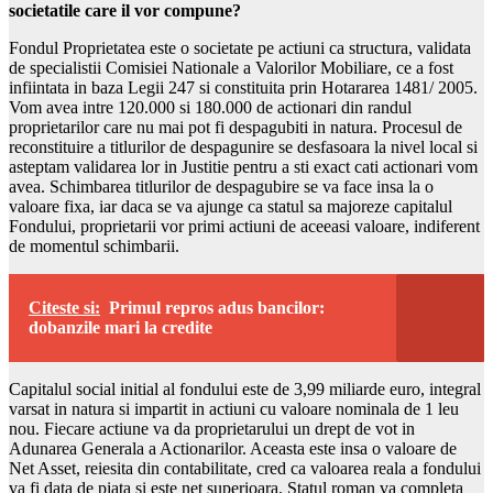
societatile care il vor compune?
Fondul Proprietatea este o societate pe actiuni ca structura, validata
de specialistii Comisiei Nationale a Valorilor Mobiliare, ce a fost
infiintata in baza Legii 247 si constituita prin Hotararea 1481/ 2005.
Vom avea intre 120.000 si 180.000 de actionari din randul
proprietarilor care nu mai pot fi despagubiti in natura. Procesul de
reconstituire a titlurilor de despagunire se desfasoara la nivel local si
asteptam validarea lor in Justitie pentru a sti exact cati actionari vom
avea. Schimbarea titlurilor de despagubire se va face insa la o
valoare fixa, iar daca se va ajunge ca statul sa majoreze capitalul
Fondului, proprietarii vor primi actiuni de aceeasi valoare, indiferent
de momentul schimbarii.
Citeste si:
Primul repros adus bancilor:
dobanzile mari la credite
Capitalul social initial al fondului este de 3,99 miliarde euro, integral
varsat in natura si impartit in actiuni cu valoare nominala de 1 leu
nou. Fiecare actiune va da proprietarului un drept de vot in
Adunarea Generala a Actionarilor. Aceasta este insa o valoare de
Net Asset, reiesita din contabilitate, cred ca valoarea reala a fondului
va fi data de piata si este net superioara. Statul roman va completa