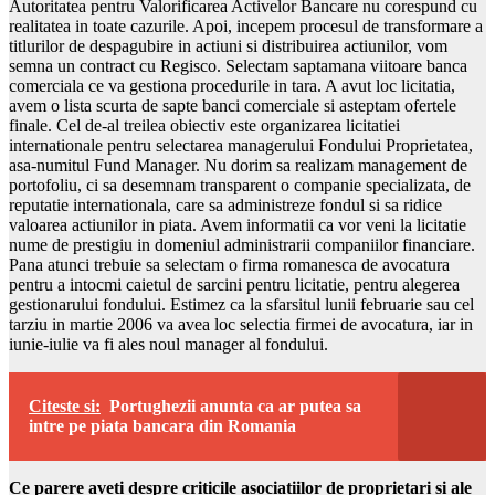
Autoritatea pentru Valorificarea Activelor Bancare nu corespund cu
realitatea in toate cazurile. Apoi, incepem procesul de transformare a
titlurilor de despagubire in actiuni si distribuirea actiunilor, vom
semna un contract cu Regisco. Selectam saptamana viitoare banca
comerciala ce va gestiona procedurile in tara. A avut loc licitatia,
avem o lista scurta de sapte banci comerciale si asteptam ofertele
finale. Cel de-al treilea obiectiv este organizarea licitatiei
internationale pentru selectarea managerului Fondului Proprietatea,
asa-numitul Fund Manager. Nu dorim sa realizam management de
portofoliu, ci sa desemnam transparent o companie specializata, de
reputatie internationala, care sa administreze fondul si sa ridice
valoarea actiunilor in piata. Avem informatii ca vor veni la licitatie
nume de prestigiu in domeniul administrarii companiilor financiare.
Pana atunci trebuie sa selectam o firma romanesca de avocatura
pentru a intocmi caietul de sarcini pentru licitatie, pentru alegerea
gestionarului fondului. Estimez ca la sfarsitul lunii februarie sau cel
tarziu in martie 2006 va avea loc selectia firmei de avocatura, iar in
iunie-iulie va fi ales noul manager al fondului.
Citeste si:
Portughezii anunta ca ar putea sa
intre pe piata bancara din Romania
Ce parere aveti despre criticile asociatiilor de proprietari si ale