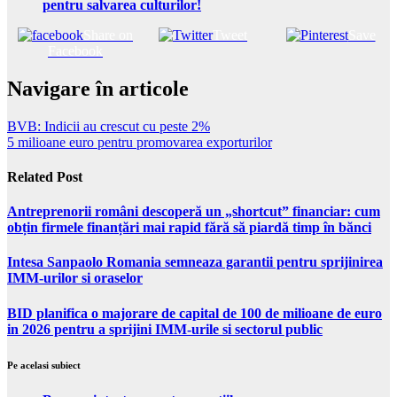
pentru salvarea culturilor!
Share on
Tweet
Save
Facebook
Navigare în articole
BVB: Indicii au crescut cu peste 2%
5 milioane euro pentru promovarea exporturilor
Related Post
Antreprenorii români descoperă un „shortcut” financiar: cum
obțin firmele finanțări mai rapid fără să piardă timp în bănci
Intesa Sanpaolo Romania semneaza garantii pentru sprijinirea
IMM-urilor si oraselor
BID planifica o majorare de capital de 100 de milioane de euro
in 2026 pentru a sprijini IMM-urile si sectorul public
Pe acelasi subiect