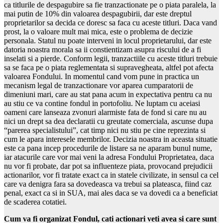
ca titlurile de despagubire sa fie tranzactionate pe o piata paralela, la
mai putin de 10% din valoarea despagubirii, dar este dreptul
proprietarilor sa decida ce doresc sa faca cu aceste titluri. Daca vand
prost, la o valoare mult mai mica, este o problema de decizie
personala. Statul nu poate interveni in locul proprietarului, dar este
datoria noastra morala sa ii constientizam asupra riscului de a fi
inselati si a pierde. Conform legii, tranzactiile cu aceste titluri trebuie
sa se faca pe o piata reglementata si supravegheata, altfel pot afecta
valoarea Fondului. In momentul cand vom pune in practica un
mecanism legal de tranzactionare vor aparea cumparatorii de
dimeniuni mari, care au stat pana acum in expectativa pentru ca nu
au stiu ce va contine fondul in portofoliu. Ne luptam cu aceiasi
oameni care lanseaza zvonuri alarmiste fata de fond si care nu au
nici un drept sa dea declaratii cu greutate comerciala, ascunse dupa
“parerea specialistului”, cat timp nici nu stiu pe cine reprezinta si
cum le apara interesele membrilor. Decizia noastra in aceasta situatie
este ca pana incep procedurile de listare sa ne aparam bunul nume,
iar atacurile care vor mai veni la adresa Fondului Proprietatea, daca
nu vor fi probate, dar pot sa influenteze piata, provocand prejudicii
actionarilor, vor fi tratate exact ca in statele civilizate, in sensul ca cel
care va denigra fara sa dovedeasca va trebui sa plateasca, fiind caz
penal, exact ca si in SUA, mai ales daca se va dovedi ca a beneficiat
de scaderea cotatiei.
Cum va fi organizat Fondul, cati actionari veti avea si care sunt