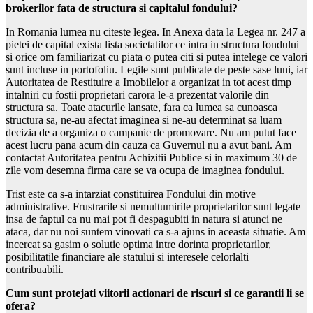
brokerilor fata de structura si capitalul fondului?
In Romania lumea nu citeste legea. In Anexa data la Legea nr. 247 a
pietei de capital exista lista societatilor ce intra in structura fondului
si orice om familiarizat cu piata o putea citi si putea intelege ce valori
sunt incluse in portofoliu. Legile sunt publicate de peste sase luni, iar
Autoritatea de Restituire a Imobilelor a organizat in tot acest timp
intalniri cu fostii proprietari carora le-a prezentat valorile din
structura sa. Toate atacurile lansate, fara ca lumea sa cunoasca
structura sa, ne-au afectat imaginea si ne-au determinat sa luam
decizia de a organiza o campanie de promovare. Nu am putut face
acest lucru pana acum din cauza ca Guvernul nu a avut bani. Am
contactat Autoritatea pentru Achizitii Publice si in maximum 30 de
zile vom desemna firma care se va ocupa de imaginea fondului.
Trist este ca s-a intarziat constituirea Fondului din motive
administrative. Frustrarile si nemultumirile proprietarilor sunt legate
insa de faptul ca nu mai pot fi despagubiti in natura si atunci ne
ataca, dar nu noi suntem vinovati ca s-a ajuns in aceasta situatie. Am
incercat sa gasim o solutie optima intre dorinta proprietarilor,
posibilitatile financiare ale statului si interesele celorlalti
contribuabili.
Cum sunt protejati viitorii actionari de riscuri si ce garantii li se
ofera?