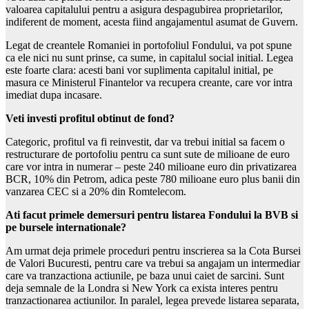
valoarea capitalului pentru a asigura despagubirea proprietarilor,
indiferent de moment, acesta fiind angajamentul asumat de Guvern.
Legat de creantele Romaniei in portofoliul Fondului, va pot spune
ca ele nici nu sunt prinse, ca sume, in capitalul social initial. Legea
este foarte clara: acesti bani vor suplimenta capitalul initial, pe
masura ce Ministerul Finantelor va recupera creante, care vor intra
imediat dupa incasare.
Veti investi profitul obtinut de fond?
Categoric, profitul va fi reinvestit, dar va trebui initial sa facem o
restructurare de portofoliu pentru ca sunt sute de milioane de euro
care vor intra in numerar – peste 240 milioane euro din privatizarea
BCR, 10% din Petrom, adica peste 780 milioane euro plus banii din
vanzarea CEC si a 20% din Romtelecom.
Ati facut primele demersuri pentru listarea Fondului la BVB si
pe bursele internationale?
Am urmat deja primele proceduri pentru inscrierea sa la Cota Bursei
de Valori Bucuresti, pentru care va trebui sa angajam un intermediar
care va tranzactiona actiunile, pe baza unui caiet de sarcini. Sunt
deja semnale de la Londra si New York ca exista interes pentru
tranzactionarea actiunilor. In paralel, legea prevede listarea separata,