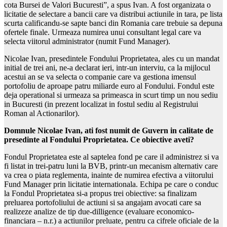
cota Bursei de Valori Bucuresti”, a spus Ivan. A fost organizata o
licitatie de selectare a bancii care va distribui actiunile in tara, pe lista
scurta calificandu-se sapte banci din Romania care trebuie sa depuna
ofertele finale. Urmeaza numirea unui consultant legal care va
selecta viitorul administrator (numit Fund Manager).
Nicolae Ivan, presedintele Fondului Proprietatea, ales cu un mandat
initial de trei ani, ne-a declarat ieri, intr-un interviu, ca la mijlocul
acestui an se va selecta o companie care va gestiona imensul
portofoliu de aproape patru miliarde euro al Fondului. Fondul este
deja operational si urmeaza sa primeasca in scurt timp un nou sediu
in Bucuresti (in prezent localizat in fostul sediu al Registrului
Roman al Actionarilor).
Domnule Nicolae Ivan, ati fost numit de Guvern in calitate de
presedinte al Fondului Proprietatea. Ce obiective aveti?
Fondul Proprietatea este al saptelea fond pe care il administrez si va
fi listat in trei-patru luni la BVB, printr-un mecanism alternativ care
va crea o piata reglementa, inainte de numirea efectiva a viitorului
Fund Manager prin licitatie internationala. Echipa pe care o conduc
la Fondul Proprietatea si-a propus trei obiective: sa finalizam
preluarea portofoliului de actiuni si sa angajam avocati care sa
realizeze analize de tip due-dilligence (evaluare economico-
financiara – n.r.) a actiunilor preluate, pentru ca cifrele oficiale de la