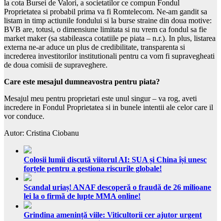
la cota Bursei de Valori, a societatilor ce compun Fondul
Proprietatea si probabil prima va fi Romtelecom. Ne-am gandit sa
listam in timp actiunile fondului si la burse straine din doua motive:
BVB are, totusi, o dimensiune limitata si nu vrem ca fondul sa fie
market maker (sa stabileasca cotatiile pe piata – n.r.). In plus, listarea
externa ne-ar aduce un plus de credibilitate, transparenta si
increderea investitorilor institutionali pentru ca vom fi supravegheati
de doua comisii de supraveghere.
Care este mesajul dumneavostra pentru piata?
Mesajul meu pentru proprietari este unul singur – va rog, aveti
incredere in Fondul Proprietatea si in bunele intentii ale celor care il
vor conduce.
Autor: Cristina Ciobanu
Colosii lumii discută viitorul AI: SUA și China își unesc
forțele pentru a gestiona riscurile globale!
Scandal uriaș! ANAF descoperă o fraudă de 26 milioane
lei la o firmă de lupte MMA online!
Grindina amenință viile: Viticultorii cer ajutor urgent