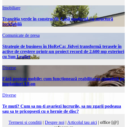
Imobiliare
Tranziția verde în construcții: Casă modernă cu structură
reciclabilă
Comunicate de presa
Strategie de business în HoReCa: Jidvei transformă terasele în
active de creștere printr-un proiect record de 2.600 mp exteriori
cu Sun Leader
Diverse
Fără proteze mobile: cum funcționează reabilitarea completă pe
implanturi All-on
Diverse
Te muti? Cum sa nu-ti avariezi lucrurile, sa nu zgarii podeaua
sau sa te pricopsesti cu o hernie de disc?
Termeni si conditii
|
Despre noi
|
Articolul tau aici
| office [@]