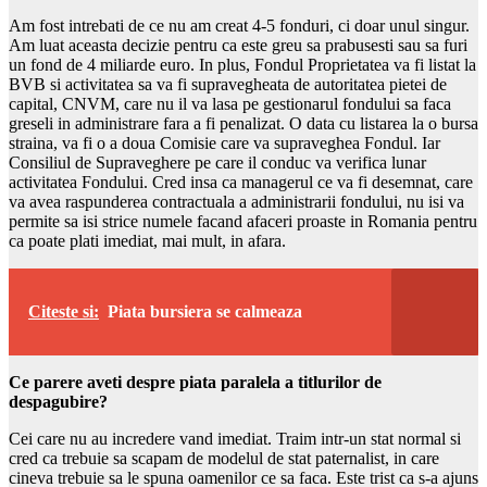
Am fost intrebati de ce nu am creat 4-5 fonduri, ci doar unul singur.
Am luat aceasta decizie pentru ca este greu sa prabusesti sau sa furi
un fond de 4 miliarde euro. In plus, Fondul Proprietatea va fi listat la
BVB si activitatea sa va fi supravegheata de autoritatea pietei de
capital, CNVM, care nu il va lasa pe gestionarul fondului sa faca
greseli in administrare fara a fi penalizat. O data cu listarea la o bursa
straina, va fi o a doua Comisie care va supraveghea Fondul. Iar
Consiliul de Supraveghere pe care il conduc va verifica lunar
activitatea Fondului. Cred insa ca managerul ce va fi desemnat, care
va avea raspunderea contractuala a administrarii fondului, nu isi va
permite sa isi strice numele facand afaceri proaste in Romania pentru
ca poate plati imediat, mai mult, in afara.
Citeste si:
Piata bursiera se calmeaza
Ce parere aveti despre piata paralela a titlurilor de
despagubire?
Cei care nu au incredere vand imediat. Traim intr-un stat normal si
cred ca trebuie sa scapam de modelul de stat paternalist, in care
cineva trebuie sa le spuna oamenilor ce sa faca. Este trist ca s-a ajuns