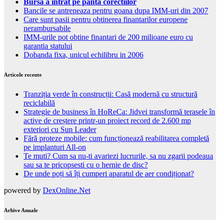
Bursa a intrat pe panta corectiilor
Bancile se antreneaza pentru goana dupa IMM-uri din 2007
Care sunt pasii pentru obtinerea finantarilor europene
nerambursabile
IMM-urile pot obtine finantari de 200 milioane euro cu
garantia statului
Dobanda fixa, unicul echilibru in 2006
Articole recente
Tranziția verde în construcții: Casă modernă cu structură
reciclabilă
Strategie de business în HoReCa: Jidvei transformă terasele în
active de creștere printr-un proiect record de 2.600 mp
exteriori cu Sun Leader
Fără proteze mobile: cum funcționează reabilitarea completă
pe implanturi All-on
Te muti? Cum sa nu-ti avariezi lucrurile, sa nu zgarii podeaua
sau sa te pricopsesti cu o hernie de disc?
De unde poți să îți cumperi aparatul de aer condiționat?
powered by
DexOnline.Net
Arhive Anuale