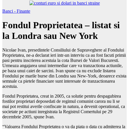
Banci - Finante
Fondul Proprietatea – listat si
la Londra sau New York
Nicolae Ivan, presedintele Consiliului de Supraveghere al Fondului
Proprietatea, ne-a declarat ieri intr-un interviu ca au fost facuti primii
pasi pentru inscrierea acestuia la cota Bursei de Valori Bucuresti.
Urmeaza angajarea unui intermediar care va tranzactiona actiunile,
pe baza unui caiet de sarcini. Ivan spune ca nu exclude listarea
Fondului pe marile burse din Londra sau New-York, deoarece exista
semnale ca pietele financiare sunt interesate de tranzactionarea
acestuia.
Fondul Proprietatea, creat in 2005, ca solutie pentru despagubirea
fostilor proprietari deposedati de regimul comunist carora nu li se
mai pot restitui averile confiscate in natura, a devenit operational, ca
societate pe actiuni inregistrata la Registrul Comertului pe 29
decembrie 2005, spune Ivan.
“Valoarea Fondului Proprietatea o va da piata o data cu admiterea la