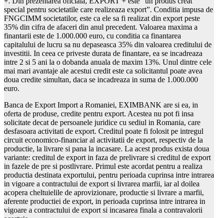
+. Din prezentarea oficiala, EXPORT + este “un produs creat
special pentru societatile care realizeaza export”. Conditia impusa de
FNGCIMM societatilor, este ca ele sa fi realizat din export peste
35% din cifra de afaceri din anul precedent. Valoarea maxima a
finantarii este de 1.000.000 euro, cu conditia ca finantarea
capitalului de lucru sa nu depaseasca 35% din valoarea creditului de
investitii. In ceea ce priveste durata de finantare, ea se incadreaza
intre 2 si 5 ani la o dobanda anuala de maxim 13%. Unul dintre cele
mai mari avantaje ale acestui credit este ca solicitantul poate avea
doua credite simultan, daca se incadreaza in suma de 1.000.000
euro.
Banca de Export Import a Romaniei, EXIMBANK are si ea, in
oferta de produse, credite pentru export. Acestea nu pot fi insa
solicitate decat de persoanele juridice cu sediul in Romania, care
desfasoara activitati de export. Creditul poate fi folosit pe intregul
circuit economico-financiar al activitatii de export, respectiv de la
productie, la livrare si pana la incasare. La acest produs exista doua
variante: creditul de export in faza de prelivrare si creditul de export
in fazele de pre si postlivrare. Primul este acordat pentru a realiza
productia destinata exportului, pentru perioada cuprinsa intre intrarea
in vigoare a contractului de export si livrarea marfii, iar al doilea
acopera cheltuielile de aprovizionare, productie si livrare a marfii,
aferente productiei de export, in perioada cuprinsa intre intrarea in
vigoare a contractului de export si incasarea finala a contravalorii