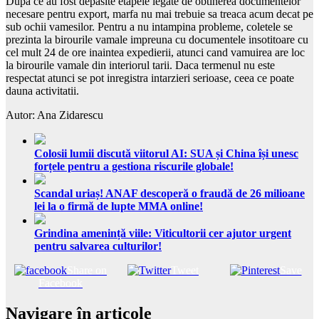
Dupa ce au fost depasite etapele legate de obtinerea documentelor
necesare pentru export, marfa nu mai trebuie sa treaca acum decat pe
sub ochii vamesilor. Pentru a nu intampina probleme, coletele se
prezinta la birourile vamale impreuna cu documentele insotitoare cu
cel mult 24 de ore inaintea expedierii, atunci cand vamuirea are loc
la birourile vamale din interiorul tarii. Daca termenul nu este
respectat atunci se pot inregistra intarzieri serioase, ceea ce poate
dauna activitatii.
Autor: Ana Zidarescu
Colosii lumii discută viitorul AI: SUA și China își unesc
forțele pentru a gestiona riscurile globale!
Scandal uriaș! ANAF descoperă o fraudă de 26 milioane
lei la o firmă de lupte MMA online!
Grindina amenință viile: Viticultorii cer ajutor urgent
pentru salvarea culturilor!
Share on
Tweet
Save
Facebook
Navigare în articole