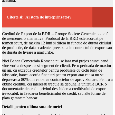
acestuia.
Citeste si:
Ai stofa de intreprinzator?
Creditul de Export de la BDR – Groupe Societe Generale poate fi
de asemenea o alternativa. Produsul de la BRD este acordat pe
termen scurt, de maxim 12 luni si difera in functie de durata ciclului
de productie, de data scadentei prevazuta in contractul de export sau
de durata de livrare a marfurilor.
Nici Banca Comerciala Romana nu se lasa mai prejos atunci cand
vine vorba despre acest segment de clienti. Pe o perioada de maxim
un an, cu exceptia creditelor pentru produsele cu ciclu lung de
fabricatie, banca acorda finantari pentru export atat cat sa nu se
depaseasca 80% din valoarea contractelor de aprovizionare. Pentru a
obtine creditul, cei interesati trebuie sa depuna la unitatile BCR o
documentatie de credit privind deschiderea creditivului de export
irevocabil, in favoarea beneficiarului de credit, sau alte forme de
plata garantate bancar.
Detalii pentru ultima suta de metri