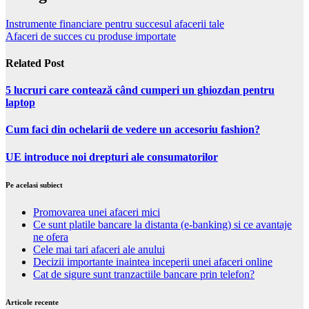
Instrumente financiare pentru succesul afacerii tale
Afaceri de succes cu produse importate
Related Post
5 lucruri care contează când cumperi un ghiozdan pentru
laptop
Cum faci din ochelarii de vedere un accesoriu fashion?
UE introduce noi drepturi ale consumatorilor
Pe acelasi subiect
Promovarea unei afaceri mici
Ce sunt platile bancare la distanta (e-banking) si ce avantaje
ne ofera
Cele mai tari afaceri ale anului
Decizii importante inaintea inceperii unei afaceri online
Cat de sigure sunt tranzactiile bancare prin telefon?
Articole recente