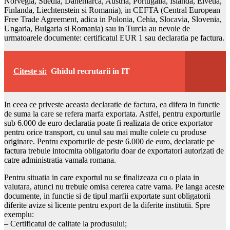
Norvegia, Suedia, Danemarca, Austria, Portugalia, Islanda, Elvetia,
Finlanda, Liechtenstein si Romania), in CEFTA (Central European
Free Trade Agreement, adica in Polonia, Cehia, Slocavia, Slovenia,
Ungaria, Bulgaria si Romania) sau in Turcia au nevoie de
urmatoarele documente: certificatul EUR 1 sau declaratia pe factura.
Citeste si:
Ghidul recrutarii in IT
In ceea ce priveste aceasta declaratie de factura, ea difera in functie
de suma la care se refera marfa exportata. Astfel, pentru exporturile
sub 6.000 de euro declaratia poate fi realizata de orice exportator
pentru orice transport, cu unul sau mai multe colete cu produse
originare. Pentru exporturile de peste 6.000 de euro, declaratie pe
factura trebuie intocmita obligatoriu doar de exportatori autorizati de
catre administratia vamala romana.
Pentru situatia in care exportul nu se finalizeaza cu o plata in
valutara, atunci nu trebuie omisa cererea catre vama. Pe langa aceste
documente, in functie si de tipul marfii exportate sunt obligatorii
diferite avize si licente pentru export de la diferite institutii. Spre
exemplu:
– Certificatul de calitate la produsului;