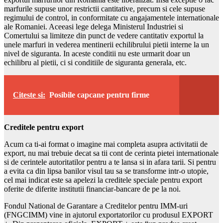
marfurile supuse unor restrictii cantitative, precum si cele supuse
regimului de control, in conformitate cu angajamentele internationale
ale Romaniei. Aceeasi lege delega Ministerul Industriei si
Comertului sa limiteze din punct de vedere cantitativ exportul la
unele marfuri in vederea mentinerii echilibrului pietii interne la un
nivel de siguranta. In aceste conditii nu este urmarit doar un
echilibru al pietii, ci si conditiile de siguranta generala, etc.
Citeste si:
Posibile capcane pentru firme
Creditele pentru export
Acum ca ti-ai format o imagine mai completa asupra activitatii de
export, nu mai trebuie decat sa tii cont de cerinta pietei internationale
si de cerintele autoritatilor pentru a te lansa si in afara tarii. Si pentru
a evita ca din lipsa banilor visul tau sa se transforme intr-o utopie,
cel mai indicat este sa apelezi la creditele speciale pentru export
oferite de diferite institutii financiar-bancare de pe la noi.
Fondul National de Garantare a Creditelor pentru IMM-uri
(FNGCIMM) vine in ajutorul exportatorilor cu produsul EXPORT