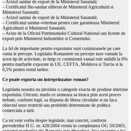
– Avizul sanitar de export de la Ministerul Sanatatii;
– Certificatul fito-sanitar eliberat de Ministerul Agriculturii si
Ministerul Sanatatii;
– Avizul sanitar de export de la Ministerul Sanatatii;
– Certificatul sanitar-veterinar pentru care garanteaza Ministerul
Agriculturii si Ministerul Sanatatii;
– Avize de la Oficiul Patrimoniului Cultural National sau licente de
export prin Ministerul Industriilor si Comertului.
La fel de importante pentru exportator sunt comisioanele pe care
vama le percepe. Legislatia Romanieie nu percepe taxe vamale la
acest tip de activitate, in timp ce comisionul vamal este stabilit la 0%
pentru marfurile exporate in UE, CEFTA, Moldova si Turcia si la
0,5% pentru restul tarilor.
Ce poate exporta un intreprinzator roman?
Legislatia noastra nu prezinta o categorie exacta de produse interzise
exportului. Oricum, marfa ce urmeaza sa treaca prin acest proces
trebuie, conform legii, sa dispuna de libera circulatie si nu faca
obiectul unor restrictii sau prohibitii determinate de politica
comerciala a tarii.
Ca tot veni vorba despre legislatie, mai concret, conform
prevederilor H.G. nr. 428/2004 venita in completarea OG 59/2003,
exportul marfurilor din Romania este liberalizat. Insa exceptie o fac