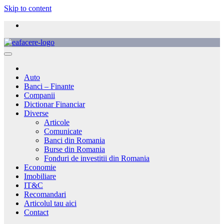
Skip to content
Auto
Banci – Finante
Companii
Dictionar Financiar
Diverse
Articole
Comunicate
Banci din Romania
Burse din Romania
Fonduri de investitii din Romania
Economie
Imobiliare
IT&C
Recomandari
Articolul tau aici
Contact