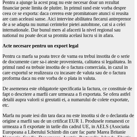
Pentru a ajunge la acest prag nu este necesar doar un rezultat
financiar peste limita de plutire. In primul rand este vorba despre
ceea ce se exporta: daca cererea este promitatoare atunci si reusita
are cam aceleasi sanse. Aici intervine abilitatea fiecarui antreprenor
de a se adapta nu numai cerintelor pietei autohtone, cat si a celei
internationale. Dar bunul mers al afacerii la nivel regional sau
national nu poate decat sa promita acelasi lucru si in afara.
Acte necesare pentru un export legal
Pentru ca marfa sa poata trece de vama ea trebui insotita de o serie
de documente care sa-i ateste provenienta, calitatea si legalitatea. In
primul rand ea trebuie insotita de o factura comerciala, in cazul in
care exportul se realizeaza cu incasare de valuta sau de o factura
proforma daca nu este vorba de o plata in valuta.
De asemenea este obligatorie specificatia la factura, ce constituie de
fapt o descriere a marfii care urmeaza a fi exportata. Se ofera astfel
detalii aupra valorii si greutatii ei, a numarului de colete exportate,
etc.
Marfa nu poate iesi din tara daca nu este insotita si de o declaratia de
origine a marfii sau de un cetificat EUR 1. Produsele romanesti ce
urmeaza a fi exportate in tarile din cadrul UE, in AELS (Asociatia
Europeana a Liberului Schimb din care fac parte Marea Britanie