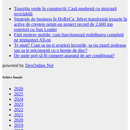
Tranziția verde în construcții: Casă modernă cu structură
reciclabilă
Strategie de business în HoReCa: Jidvei transformă terasele în
active de creștere printr-un proiect record de 2.600 mp
exteriori cu Sun Leader
Fără proteze mobile: cum funcționează reabilitarea completă
pe implanturi All-on
Te muti? Cum sa nu-ti avariezi lucrurile, sa nu zgarii podeaua
sau sa te pricopsesti cu o hernie de disc?
De unde poți să îți cumperi aparatul de aer condiționat?
powered by
DexOnline.Net
Arhive Anuale
2026
2025
2024
2023
2022
2021
2020
2019