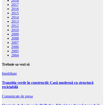
2018
2017
2016
2015
2014
2013
2012
2010
2009
2008
2007
2006
2005
2004
Trebuie sa vezi si:
Imobiliare
Tranziția verde în construcții: Casă modernă cu structură
reciclabilă
Comunicate de presa