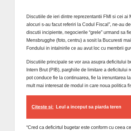
Discutiile de ieri dintre reprezentantii FMI si cei ai
alocuri s-au facut referiri la Codul Fiscal”, ne-au d
discutii incipiente, negocierile “grele” urmand sa 
Mensbrugghe (foto, centru) a sosit la Bucuresti ma
Fondului in intalnirile ce au avut loc cu membrii guv
Discutiile principale se vor axa asupra deficitului 
Intern Brut (PIB), parghiile de limitare a deficitului
pot conduce fie la continuarea, fie la irenuntarea la
mult mai interesat de modul in care noua politica f
Citeste si:
Leul a inceput sa piarda teren
“Cred ca deficirtul bugetar este conform cu ceea c