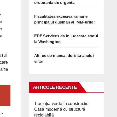
ordonanta de urgenta
e
Fiscalitatea excesiva ramane
ar
principalul dusman al IMM-urilor
er
EDF Services da in judecata statul
ia
la Washington
usul
Alt loc de munca, dorinta anului
viitor
 care
a fie
ARTICOLE RECENTE
Tranziția verde în construcții:
Casă modernă cu structură
de
reciclabilă