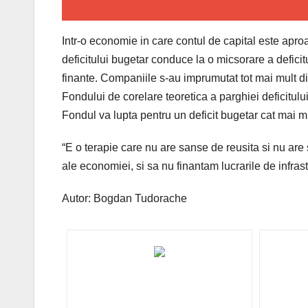
Intr-o economie in care contul de capital este aproa
deficitului bugetar conduce la o micsorare a deficit
finante. Companiile s-au imprumutat tot mai mult din
Fondului de corelare teoretica a parghiei deficitulu
Fondul va lupta pentru un deficit bugetar cat mai m
“E o terapie care nu are sanse de reusita si nu ar
ale economiei, si sa nu finantam lucrarile de infr
Autor: Bogdan Tudorache