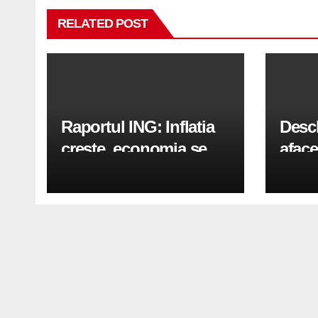
RELATED POST
Raportul ING: Inflatia
Desc
creste, economia se
aface
indreapta spre crestere
pași
in a doua jumatate a
anului 2026