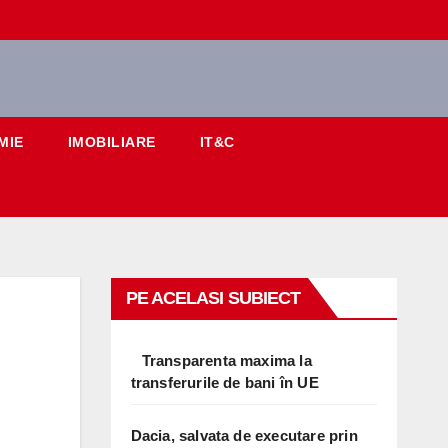
MIE
IMOBILIARE
IT&C
PE ACELASI SUBIECT
Transparenta maxima la
transferurile de bani în UE
Dacia, salvata de executare prin