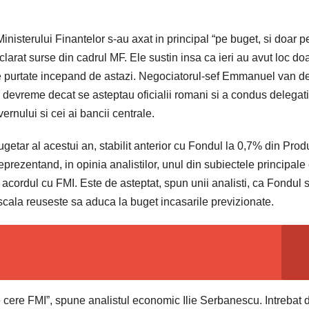
 Ministerului Finantelor s-au axat in principal “pe buget, si doar p
eclarat surse din cadrul MF. Ele sustin insa ca ieri au avut loc do
fie purtate incepand de astazi. Negociatorul-sef Emmanuel van d
i devreme decat se asteptau oficialii romani si a condus delegat
ernului si cei ai bancii centrale.
bugetar al acestui an, stabilit anterior cu Fondul la 0,7% din Prod
 reprezentand, in opinia analistilor, unul din subiectele principale
 acordul cu FMI. Este de asteptat, spun unii analisti, ca Fondul s
iscala reuseste sa aduca la buget incasarile previzionate.
e cere FMI”, spune analistul economic Ilie Serbanescu. Intrebat 