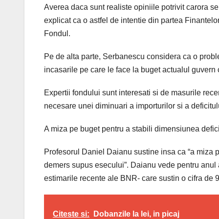
Averea daca sunt realiste opiniile potrivit carora 
explicat ca o astfel de intentie din partea Finantel
Fondul.
Pe de alta parte, Serbanescu considera ca o proble
incasarile pe care le face la buget actualul guver
Expertii fondului sunt interesati si de masurile rece
necesare unei diminuari a importurilor si a deficitul
A miza pe buget pentru a stabili dimensiunea defic
Profesorul Daniel Daianu sustine insa ca “a miza pe
demers supus esecului”. Daianu vede pentru anul ac
estimarile recente ale BNR- care sustin o cifra de 
Citeste si:
Dobanzile la lei, in picaj