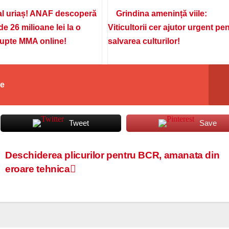
l uriaș! ANAF descoperă
Grindina amenință viile:
de 26 milioane lei la o
Viticultorii cer ajutor urgent pe
lupte MMA online!
salvarea culturilor!
ie
Tweet
Save
Deschiderea plicurilor pentru BCR, amanata din
eroare tehnica