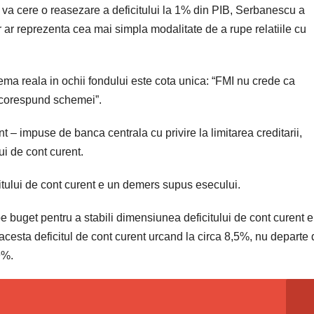
se va cere o reasezare a deficitului la 1% din PIB, Serbanescu a
or ar reprezenta cea mai simpla modalitate de a rupe relatiile cu
ma reala in ochii fondului este cota unica: “FMI nu crede ca
n corespund schemei”.
nt – impuse de banca centrala cu privire la limitarea creditarii,
ui de cont curent.
itului de cont curent e un demers supus esecului.
 buget pentru a stabili dimensiunea deficitului de cont curent e
esta deficitul de cont curent urcand la circa 8,5%, nu departe 
9%.