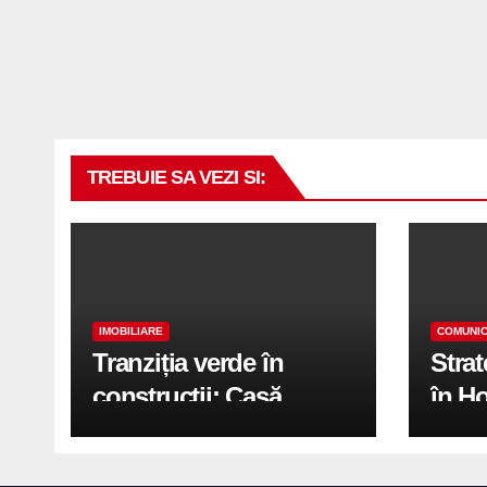
TREBUIE SA VEZI SI:
IMOBILIARE
COMUNIC
Tranziția verde în
Stra
construcții: Casă
în H
modernă cu structură
trans
reciclabilă
activ