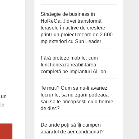
Strategie de business în
HoReCa: Jidvei transformă
terasele în active de creștere
printr-un proiect record de 2.600
mp exteriori cu Sun Leader
Fără proteze mobile: cum
funcționează reabilitarea
completă pe implanturi All-on
Te muti? Cum sa nu-ti avariezi
lucrurile, sa nu zgarii podeaua
 un
sau sa te pricopsesti cu o hernie
de
de disc?
De unde poți să îți cumperi
aparatul de aer condiționat?