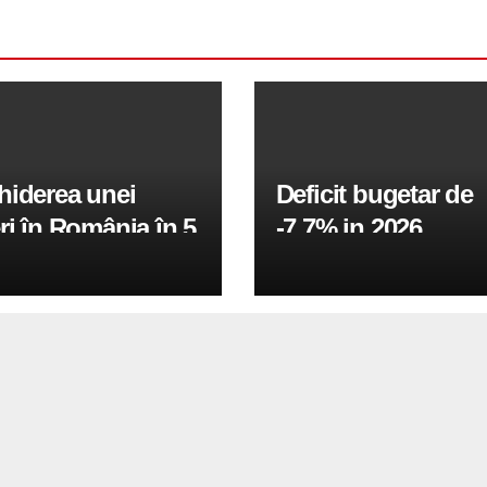
hiderea unei
Deficit bugetar de
ri în România în 5
-7,7% in 2026,
obiectivul pentru 
fiind de 6%