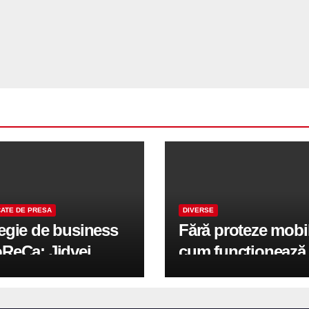
ATE DE PRESA
DIVERSE
tegie de business
Fără proteze mobi
oReCa: Jidvei
cum funcționează
formă terasele în
reabilitarea compl
e de creștere
pe implanturi All-