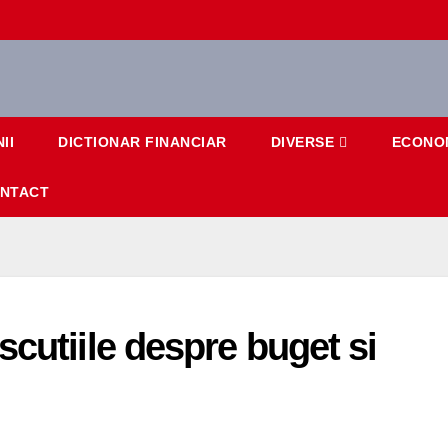
II
DICTIONAR FINANCIAR
DIVERSE
ECONO
NTACT
cutiile despre buget si