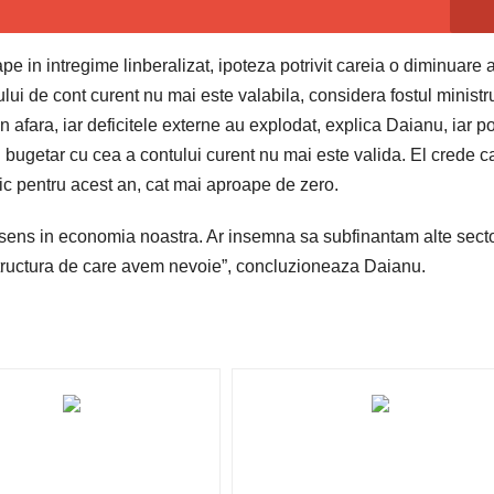
pe in intregime linberalizat, ipoteza potrivit careia o diminuare 
ului de cont curent nu mai este valabila, considera fostul ministr
 afara, iar deficitele externe au explodat, explica Daianu, iar po
i bugetar cu cea a contului curent nu mai este valida. El crede c
ic pentru acest an, cat mai aproape de zero.
e sens in economia noastra. Ar insemna sa subfinantam alte sect
astructura de care avem nevoie”, concluzioneaza Daianu.