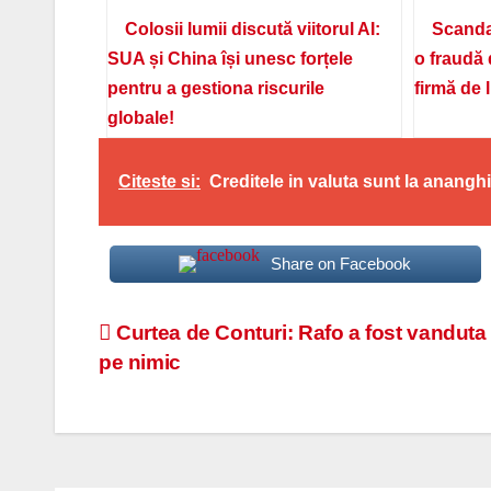
Colosii lumii discută viitorul AI:
Scanda
SUA și China își unesc forțele
o fraudă 
pentru a gestiona riscurile
firmă de 
globale!
Citeste si:
Creditele in valuta sunt la anangh
Share on Facebook
Navigare
Curtea de Conturi: Rafo a fost vanduta
pe nimic
în
articole