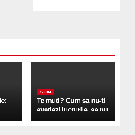
DIVERSE
le:
Te muti? Cum sa nu-ti
avariezi lucrurile, sa nu
etă
zgarii podeaua sau sa
on
te pricopsesti cu o