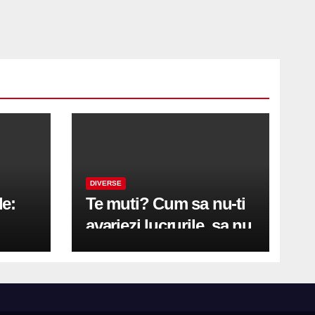
DIVERSE
le:
Te muti? Cum sa nu-ti
avariezi lucrurile, sa nu
etă
zgarii podeaua sau sa
on
te pricopsesti cu o
hernie de disc?