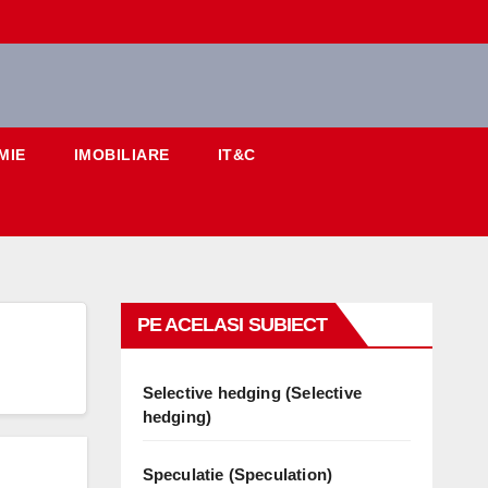
MIE
IMOBILIARE
IT&C
PE ACELASI SUBIECT
Selective hedging (Selective
hedging)
Speculatie (Speculation)