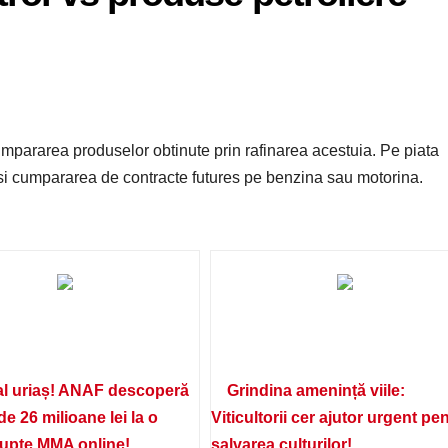
mpararea produselor obtinute prin rafinarea acestuia. Pe piata
i si cumpararea de contracte futures pe benzina sau motorina.
l uriaș! ANAF descoperă
Grindina amenință viile:
de 26 milioane lei la o
Viticultorii cer ajutor urgent pe
lupte MMA online!
salvarea culturilor!