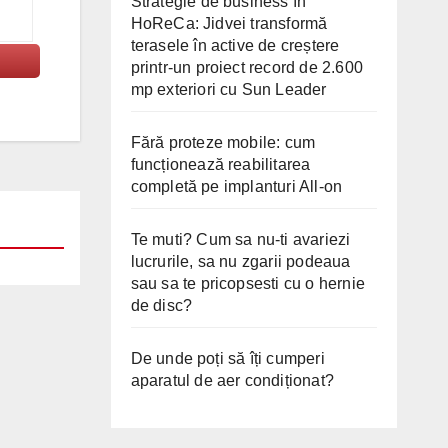
Strategie de business în
HoReCa: Jidvei transformă
terasele în active de creștere
printr-un proiect record de 2.600
mp exteriori cu Sun Leader
Fără proteze mobile: cum
funcționează reabilitarea
completă pe implanturi All-on
Te muti? Cum sa nu-ti avariezi
lucrurile, sa nu zgarii podeaua
sau sa te pricopsesti cu o hernie
de disc?
De unde poți să îți cumperi
aparatul de aer condiționat?