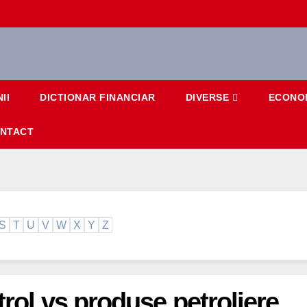
II
DICTIONAR FINANCIAR
DIVERSE
ECONO
NTACT
S
T
U
V
W
X
Y
Z
trol vs produse petroliere