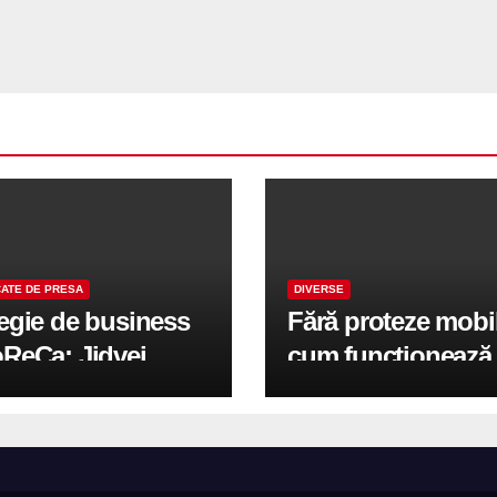
ATE DE PRESA
DIVERSE
tegie de business
Fără proteze mobi
oReCa: Jidvei
cum funcționează
formă terasele în
reabilitarea compl
e de creștere
pe implanturi All-
r-un proiect record
600 mp exteriori