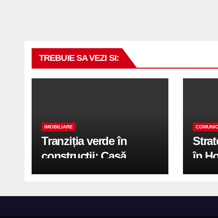
TREBUIE SA VEZI SI:
IMOBILIARE
COMUNIC
Tranziția verde în
Stra
construcții: Casă
în H
modernă cu structură
trans
reciclabilă
activ
print
de 2.