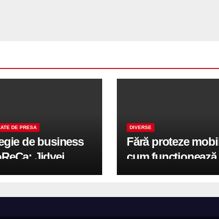
ATE DE PRESA
DIVERSE
tegie de business
Fără proteze mobi
oReCa: Jidvei
cum funcționează
formă terasele în
reabilitarea compl
e de creștere
pe implanturi All-
r-un proiect record
600 mp exteriori