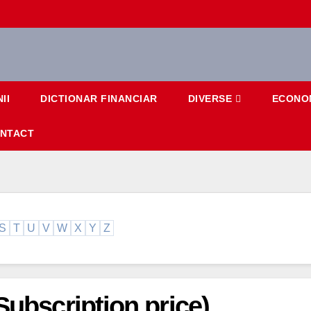
II
DICTIONAR FINANCIAR
DIVERSE
ECONO
NTACT
S
T
U
V
W
X
Y
Z
Subscription price)