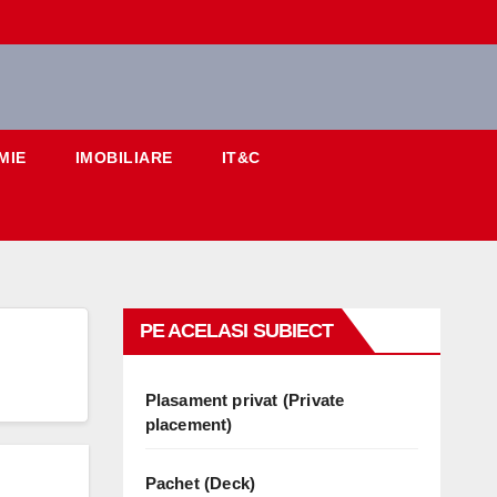
MIE
IMOBILIARE
IT&C
PE ACELASI SUBIECT
Plasament privat (Private
placement)
Pachet (Deck)