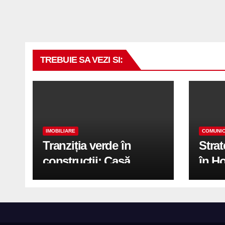
TREBUIE SA VEZI SI:
IMOBILIARE
COMUNIC
Tranziția verde în
Stra
construcții: Casă
în H
modernă cu structură
trans
reciclabilă
activ
print
de 2.