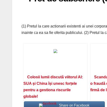
(1) Pretul la care actionarii existenti ai unei corp
inainte ca ea sa fie oferita publicului. (2) Pretul la 
Colosii lumii discută viitorul AI:
Scanda
SUA și China își unesc forțele
o fraudă 
pentru a gestiona riscurile
firmă de 
globale!
Share on Facebook