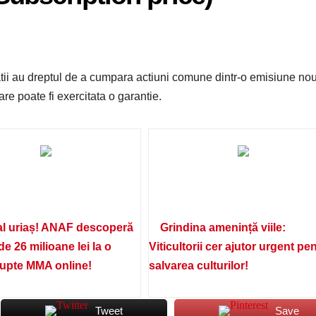
oratii au dreptul de a cumpara actiuni comune dintr-o emisiune no
care poate fi exercitata o garantie.
l uriaș! ANAF descoperă
Grindina amenință viile:
de 26 milioane lei la o
Viticultorii cer ajutor urgent pe
lupte MMA online!
salvarea culturilor!
Tweet
Save