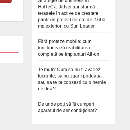
Strategie de business în
HoReCa: Jidvei transformă
terasele în active de creștere
printr-un proiect record de 2.600
mp exteriori cu Sun Leader
Fără proteze mobile: cum
funcționează reabilitarea
completă pe implanturi All-on
Te muti? Cum sa nu-ti avariezi
lucrurile, sa nu zgarii podeaua
sau sa te pricopsesti cu o hernie
de disc?
De unde poți să îți cumperi
aparatul de aer condiționat?