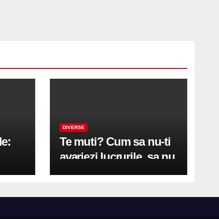
DIVERSE
le:
Te muti? Cum sa nu-ti
avariezi lucrurile, sa nu
etă
zgarii podeaua sau sa
on
te pricopsesti cu o
hernie de disc?