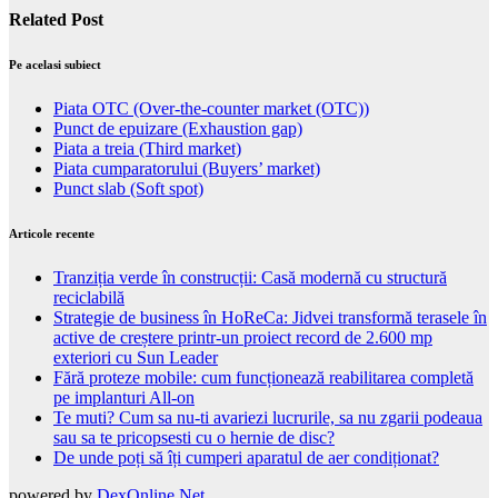
Related Post
Pe acelasi subiect
Piata OTC (Over-the-counter market (OTC))
Punct de epuizare (Exhaustion gap)
Piata a treia (Third market)
Piata cumparatorului (Buyers’ market)
Punct slab (Soft spot)
Articole recente
Tranziția verde în construcții: Casă modernă cu structură
reciclabilă
Strategie de business în HoReCa: Jidvei transformă terasele în
active de creștere printr-un proiect record de 2.600 mp
exteriori cu Sun Leader
Fără proteze mobile: cum funcționează reabilitarea completă
pe implanturi All-on
Te muti? Cum sa nu-ti avariezi lucrurile, sa nu zgarii podeaua
sau sa te pricopsesti cu o hernie de disc?
De unde poți să îți cumperi aparatul de aer condiționat?
powered by
DexOnline.Net