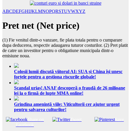
A
B
C
D
E
F
G
H
I
J
K
L
M
N
O
P
Q
R
S
T
U
V
W
X
Y
Z
Pret net (Net price)
(1) Fie venitul dintr-o vanzare, fie plata totala pentru o cumparare
dupa deducerea, respectiv adaugarea tuturor costurilor. (2) Pret platit
de catre un investitor pentru o obligatiune municipala dintr-o
emisiune noua.
Colosii lumii discută viitorul AI: SUA și China își unesc
forțele pentru a gestiona riscurile globale!
Scandal uriaș! ANAF descoperă o fraudă de 26 milioane
lei la o firmă de lupte MMA online!
Grindina amenință viile: Viticultorii cer ajutor urgent
pentru salvarea culturilor!
Share on
Tweet
Save
Facebook