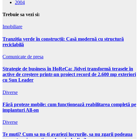
2004
Trebuie sa vezi si:
Imobiliare
Tranziția verde în construcții: Casă modernă cu structură
reciclabilă
Comunicate de presa
Strategie de business în HoReCa: Jidvei transformă terasele în
active de creștere printr-un proiect record de 2.600 mp exteriori
cu Sun Leader
Diverse
Fără proteze mobile: cum funcționează reabilitarea completă pe
implanturi All-on
Diverse
Te muti? Cum sa nu-ti avariezi lucrurile, sa nu zgarii podeaua