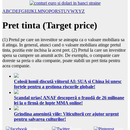
A
B
C
D
E
F
G
H
I
J
K
L
M
N
O
P
Q
R
S
T
U
V
W
X
Y
Z
Pret tinta (Target price)
(1) Pretul pe care un investitor se asteapta ca o valoare mobiliara sa
il atinga. In general, atunci cand o valoare mobiliara atinge pretul
tinta, pozitia este inchisa la acest pret. (2) Pretul la care un investitor
spera sa cumpere un anumit activ. De exemplu, o companie care
doreste sa preia o alta companie, poate stabili un pret tinta pentru
acea companie.
Colosii lumii discută viitorul AI: SUA și China își unesc
forțele pentru a gestiona riscurile globale!
Scandal uriaș! ANAF descoperă o fraudă de 26 milioane
lei la o firmă de lupte MMA online!
Grindina amenință viile: Viticultorii cer ajutor urgent
pentru salvarea culturilor!
Share on
Tweet
Save