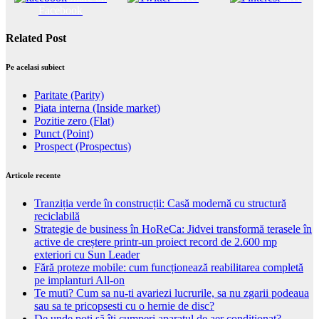
Facebook
Related Post
Pe acelasi subiect
Paritate (Parity)
Piata interna (Inside market)
Pozitie zero (Flat)
Punct (Point)
Prospect (Prospectus)
Articole recente
Tranziția verde în construcții: Casă modernă cu structură
reciclabilă
Strategie de business în HoReCa: Jidvei transformă terasele în
active de creștere printr-un proiect record de 2.600 mp
exteriori cu Sun Leader
Fără proteze mobile: cum funcționează reabilitarea completă
pe implanturi All-on
Te muti? Cum sa nu-ti avariezi lucrurile, sa nu zgarii podeaua
sau sa te pricopsesti cu o hernie de disc?
De unde poți să îți cumperi aparatul de aer condiționat?