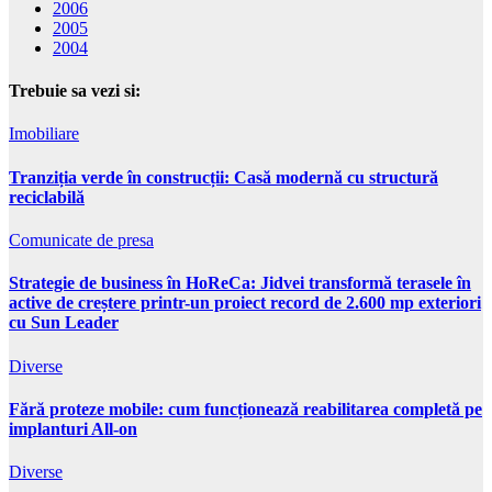
2006
2005
2004
Trebuie sa vezi si:
Imobiliare
Tranziția verde în construcții: Casă modernă cu structură
reciclabilă
Comunicate de presa
Strategie de business în HoReCa: Jidvei transformă terasele în
active de creștere printr-un proiect record de 2.600 mp exteriori
cu Sun Leader
Diverse
Fără proteze mobile: cum funcționează reabilitarea completă pe
implanturi All-on
Diverse