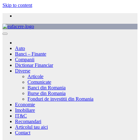
Skip to content
Auto
Banci – Finante
Companii
Dictionar Financiar
Diverse
Articole
Comunicate
Banci din Romania
Burse din Romania
Fonduri de investitii din Romania
Economie
Imobiliare
IT&C
Recomandari
Articolul tau aici
Contact