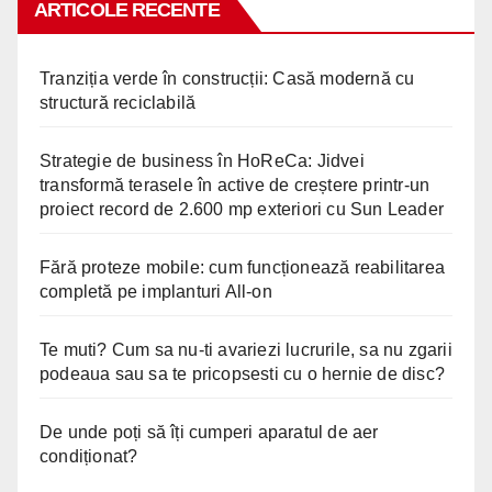
ARTICOLE RECENTE
Tranziția verde în construcții: Casă modernă cu
structură reciclabilă
Strategie de business în HoReCa: Jidvei
transformă terasele în active de creștere printr-un
proiect record de 2.600 mp exteriori cu Sun Leader
Fără proteze mobile: cum funcționează reabilitarea
completă pe implanturi All-on
Te muti? Cum sa nu-ti avariezi lucrurile, sa nu zgarii
podeaua sau sa te pricopsesti cu o hernie de disc?
De unde poți să îți cumperi aparatul de aer
condiționat?