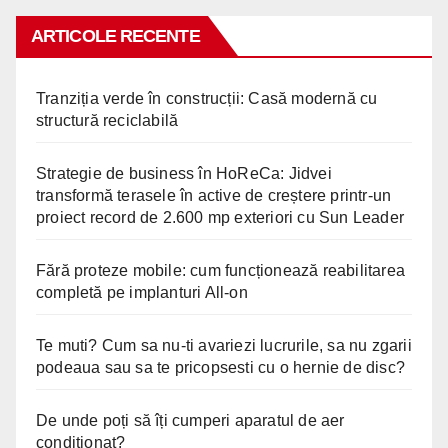
ARTICOLE RECENTE
Tranziția verde în construcții: Casă modernă cu
structură reciclabilă
Strategie de business în HoReCa: Jidvei
transformă terasele în active de creștere printr-un
proiect record de 2.600 mp exteriori cu Sun Leader
Fără proteze mobile: cum funcționează reabilitarea
completă pe implanturi All-on
Te muti? Cum sa nu-ti avariezi lucrurile, sa nu zgarii
podeaua sau sa te pricopsesti cu o hernie de disc?
De unde poți să îți cumperi aparatul de aer
condiționat?