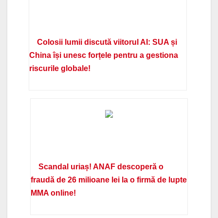
Colosii lumii discută viitorul AI: SUA și
China își unesc forțele pentru a gestiona
riscurile globale!
Scandal uriaș! ANAF descoperă o
fraudă de 26 milioane lei la o firmă de lupte
MMA online!