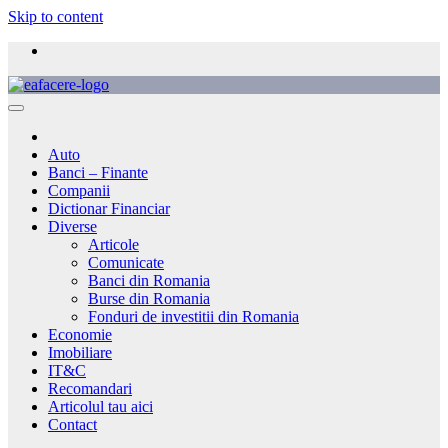
Skip to content
Auto
Banci – Finante
Companii
Dictionar Financiar
Diverse
Articole
Comunicate
Banci din Romania
Burse din Romania
Fonduri de investitii din Romania
Economie
Imobiliare
IT&C
Recomandari
Articolul tau aici
Contact