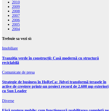
2010
2009
2008
2007
2006
2005
2004
Trebuie sa vezi si:
Imobiliare
Tranziția verde în construcții: Casă modernă cu structură
reciclabilă
Comunicate de presa
Strategie de business în HoReCa: Jidvei transformă terasele în
active de creștere printr-un proiect record de 2.600 mp exteriori
cu Sun Leader
Diverse
Fără proteze mobile: cum funcționează reabilitarea completă pe