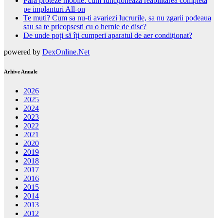
Fără proteze mobile: cum funcționează reabilitarea completă
pe implanturi All-on
Te muti? Cum sa nu-ti avariezi lucrurile, sa nu zgarii podeaua
sau sa te pricopsesti cu o hernie de disc?
De unde poți să îți cumperi aparatul de aer condiționat?
powered by
DexOnline.Net
Arhive Anuale
2026
2025
2024
2023
2022
2021
2020
2019
2018
2017
2016
2015
2014
2013
2012