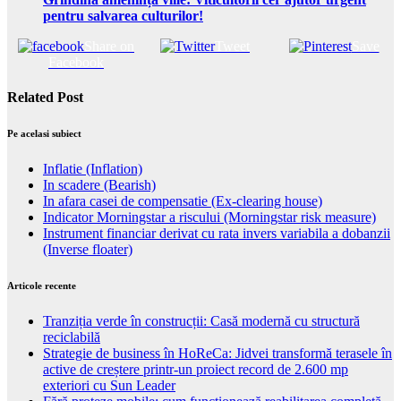
pentru salvarea culturilor!
Share on
Tweet
Save
Facebook
Related Post
Pe acelasi subiect
Inflatie (Inflation)
In scadere (Bearish)
In afara casei de compensatie (Ex-clearing house)
Indicator Morningstar a riscului (Morningstar risk measure)
Instrument financiar derivat cu rata invers variabila a dobanzii
(Inverse floater)
Articole recente
Tranziția verde în construcții: Casă modernă cu structură
reciclabilă
Strategie de business în HoReCa: Jidvei transformă terasele în
active de creștere printr-un proiect record de 2.600 mp
exteriori cu Sun Leader