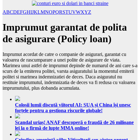
A
B
C
D
E
F
G
H
I
J
K
L
M
N
O
P
Q
R
S
T
U
V
W
X
Y
Z
Imprumut garantat de polita
de asigurare (Policy loan)
Imprumut acordat de catre o companie de asigurari, garantat cu
valoarea de rascumparare a unei polite de asigurare de viata.
Marimea unui astfel de imprumut depinde de numarul de ani care s-a
scurs de la emiterea politei, varsta asiguratului la momentul emiterii
politei si marimea indemnizatiei de deces. Daca asiguratul nu
restituie imprumutul, indemnizatia de deces va fi redusa cu valoarea
imprumutului, plus dobanda acumulata.
Colosii lumii discută viitorul AI: SUA și China își unesc
forțele pentru a gestiona riscurile globale!
Scandal uriaș! ANAF descoperă o fraudă de 26 milioane
lei la o firmă de lupte MMA online!
Grindina amenință viile: Viticultorii cer ajutor urgent