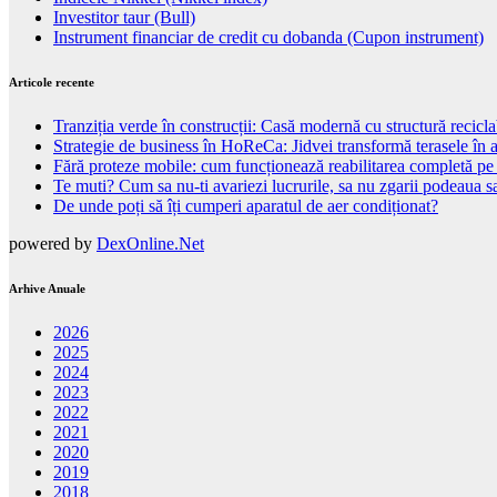
Investitor taur (Bull)
Instrument financiar de credit cu dobanda (Cupon instrument)
Articole recente
Tranziția verde în construcții: Casă modernă cu structură recicla
Strategie de business în HoReCa: Jidvei transformă terasele în a
Fără proteze mobile: cum funcționează reabilitarea completă pe
Te muti? Cum sa nu-ti avariezi lucrurile, sa nu zgarii podeaua sa
De unde poți să îți cumperi aparatul de aer condiționat?
powered by
DexOnline.Net
Arhive Anuale
2026
2025
2024
2023
2022
2021
2020
2019
2018