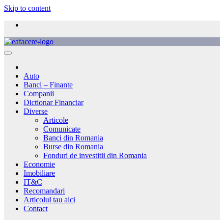
Skip to content
Auto
Banci – Finante
Companii
Dictionar Financiar
Diverse
Articole
Comunicate
Banci din Romania
Burse din Romania
Fonduri de investitii din Romania
Economie
Imobiliare
IT&C
Recomandari
Articolul tau aici
Contact