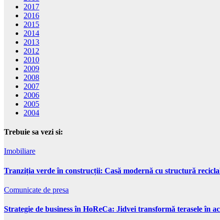
2017
2016
2015
2014
2013
2012
2010
2009
2008
2007
2006
2005
2004
Trebuie sa vezi si:
Imobiliare
Tranziția verde în construcții: Casă modernă cu structură recicla
Comunicate de presa
Strategie de business în HoReCa: Jidvei transformă terasele în ac