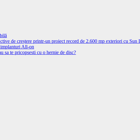
bilă
ctive de creștere printr-un proiect record de 2.600 mp exteriori cu Sun
 implanturi All-on
u sa te pricopsesti cu o hernie de disc?