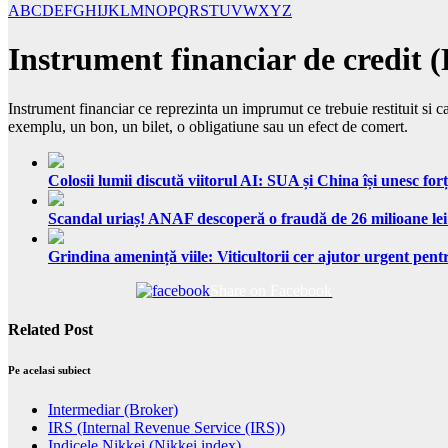
A
B
C
D
E
F
G
H
I
J
K
L
M
N
O
P
Q
R
S
T
U
V
W
X
Y
Z
Instrument financiar de credit (
Instrument financiar ce reprezinta un imprumut ce trebuie restituit si c
exemplu, un bon, un bilet, o obligatiune sau un efect de comert.
Colosii lumii discută viitorul AI: SUA și China își unesc forț
Scandal uriaș! ANAF descoperă o fraudă de 26 milioane lei
Grindina amenință viile: Viticultorii cer ajutor urgent pentr
Share on Facebook
Related Post
Pe acelasi subiect
Intermediar (Broker)
IRS (Internal Revenue Service (IRS))
Indicele Nikkei (Nikkei index)