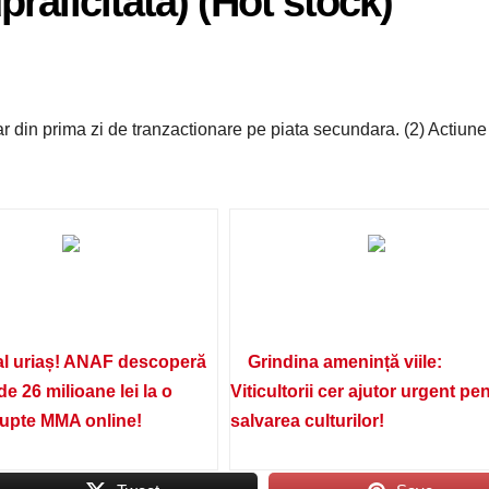
pralicitata) (Hot stock)
ar din prima zi de tranzactionare pe piata secundara. (2) Actiune
l uriaș! ANAF descoperă
Grindina amenință viile:
de 26 milioane lei la o
Viticultorii cer ajutor urgent pe
lupte MMA online!
salvarea culturilor!