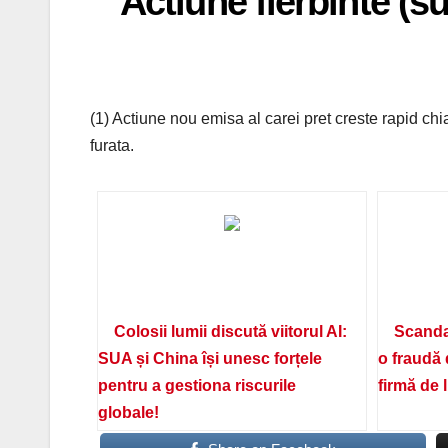
Actiune fierbinte (su
(1) Actiune nou emisa al carei pret creste rapid chi
furata.
Colosii lumii discută viitorul AI:
Scanda
SUA și China își unesc forțele
o fraudă 
pentru a gestiona riscurile
firmă de 
globale!