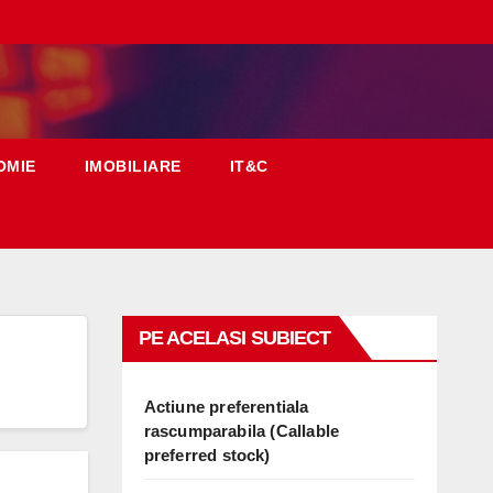
OMIE
IMOBILIARE
IT&C
PE ACELASI SUBIECT
Actiune preferentiala
rascumparabila (Callable
preferred stock)