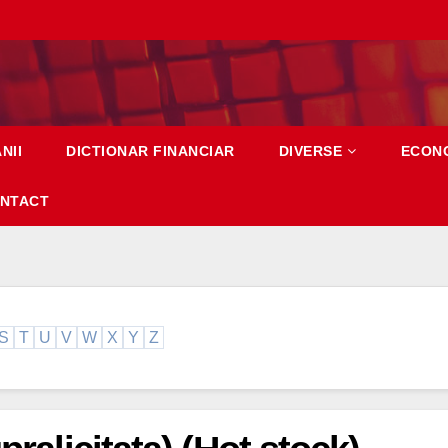
NII
DICTIONAR FINANCIAR
DIVERSE
ECON
NTACT
S
T
U
V
W
X
Y
Z