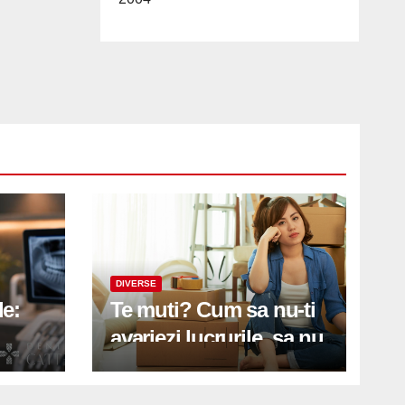
DIVERSE
le:
Te muti? Cum sa nu-ti
avariezi lucrurile, sa nu
etă
zgarii podeaua sau sa
on
te pricopsesti cu o