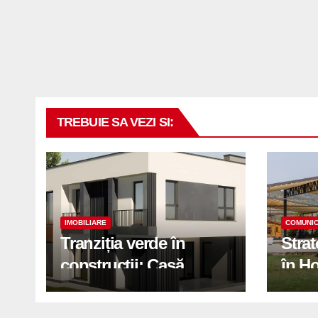
TREBUIE SA VEZI SI:
IMOBILIARE
COMUNIC
Tranziția verde în
Stra
construcții: Casă
în H
modernă cu structură
trans
reciclabilă
activ