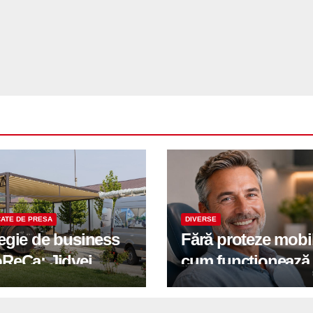
ATE DE PRESA
DIVERSE
tegie de business
Fără proteze mobi
oReCa: Jidvei
cum funcționează
formă terasele în
reabilitarea compl
e de creștere
pe implanturi All-