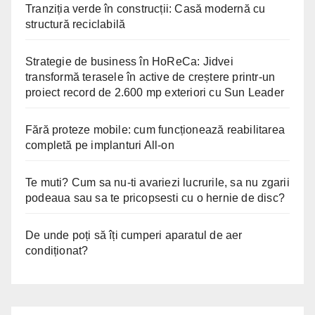
Tranziția verde în construcții: Casă modernă cu
structură reciclabilă
Strategie de business în HoReCa: Jidvei
transformă terasele în active de creștere printr-un
proiect record de 2.600 mp exteriori cu Sun Leader
Fără proteze mobile: cum funcționează reabilitarea
completă pe implanturi All-on
Te muti? Cum sa nu-ti avariezi lucrurile, sa nu zgarii
podeaua sau sa te pricopsesti cu o hernie de disc?
De unde poți să îți cumperi aparatul de aer
condiționat?