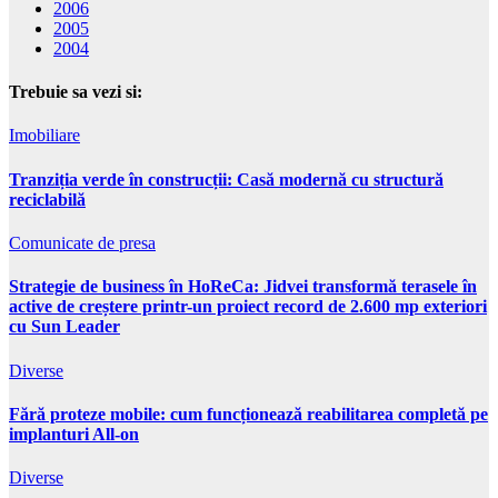
2006
2005
2004
Trebuie sa vezi si:
Imobiliare
Tranziția verde în construcții: Casă modernă cu structură
reciclabilă
Comunicate de presa
Strategie de business în HoReCa: Jidvei transformă terasele în
active de creștere printr-un proiect record de 2.600 mp exteriori
cu Sun Leader
Diverse
Fără proteze mobile: cum funcționează reabilitarea completă pe
implanturi All-on
Diverse