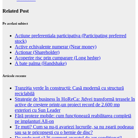
Related Post
Pe acelasi subiect
Actiune preferentiala participativa (Participating preferred
stock)
Active echivalente numerar (Near money)
Actionar (Shareholder)
Acoperire risc prin cumparare (Long hedge)
A bate palma (Handshake)
Articole recente
Tranziția verde în construcții: Casă modernă cu structură
reciclabilă
Strategie de business în HoReCa: Jidvei transformă terasele în
active de creștere printr-un proiect record de 2.600 mp
exteriori cu Sun Leader
Fără proteze mobile: cum funcționează reabilitarea completă
pe implanturi All-on
Te muti? Cum sa nu-ti avariezi lucrurile, sa nu zgarii podeaua
sau sa te pricopsesti cu o hernie de disc?
De unde poți să îți cumperi aparatul de aer condiționat?