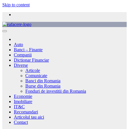
Skip to content
Auto
Banci – Finante
Companii
Dictionar Financiar
Diverse
Articole
Comunicate
Banci din Romania
Burse din Romania
Fonduri de investitii din Romania
Economie
Imobiliare
IT&C
Recomandari
Articolul tau aici
Contact