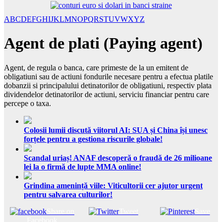
A
B
C
D
E
F
G
H
I
J
K
L
M
N
O
P
Q
R
S
T
U
V
W
X
Y
Z
Agent de plati (Paying agent)
Agent, de regula o banca, care primeste de la un emitent de
obligatiuni sau de actiuni fondurile necesare pentru a efectua platile
dobanzii si principalului detinatorilor de obligatiuni, respectiv plata
dividendelor detinatorilor de actiuni, serviciu financiar pentru care
percepe o taxa.
Colosii lumii discută viitorul AI: SUA și China își unesc
forțele pentru a gestiona riscurile globale!
Scandal uriaș! ANAF descoperă o fraudă de 26 milioane
lei la o firmă de lupte MMA online!
Grindina amenință viile: Viticultorii cer ajutor urgent
pentru salvarea culturilor!
Share on
Tweet
Save
Facebook