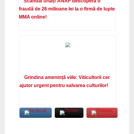
Scandal uriaș! ANAF descoperă o
fraudă de 26 milioane lei la o firmă de lupte
MMA online!
Grindina amenință viile: Viticultorii cer
ajutor urgent pentru salvarea culturilor!