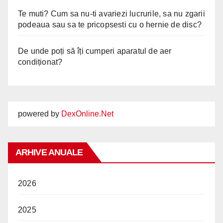
Te muti? Cum sa nu-ti avariezi lucrurile, sa nu zgarii
podeaua sau sa te pricopsesti cu o hernie de disc?
De unde poți să îți cumperi aparatul de aer
condiționat?
powered by
DexOnline.Net
ARHIVE ANUALE
2026
2025