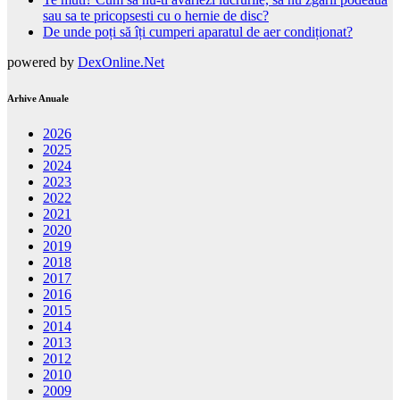
sau sa te pricopsesti cu o hernie de disc?
De unde poți să îți cumperi aparatul de aer condiționat?
powered by
DexOnline.Net
Arhive Anuale
2026
2025
2024
2023
2022
2021
2020
2019
2018
2017
2016
2015
2014
2013
2012
2010
2009