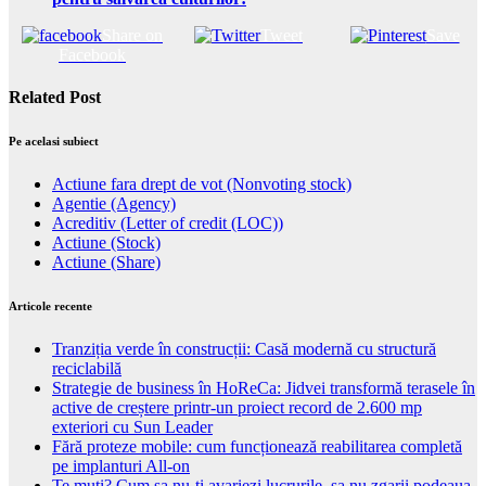
Share on
Tweet
Save
Facebook
Related Post
Pe acelasi subiect
Actiune fara drept de vot (Nonvoting stock)
Agentie (Agency)
Acreditiv (Letter of credit (LOC))
Actiune (Stock)
Actiune (Share)
Articole recente
Tranziția verde în construcții: Casă modernă cu structură
reciclabilă
Strategie de business în HoReCa: Jidvei transformă terasele în
active de creștere printr-un proiect record de 2.600 mp
exteriori cu Sun Leader
Fără proteze mobile: cum funcționează reabilitarea completă
pe implanturi All-on
Te muti? Cum sa nu-ti avariezi lucrurile, sa nu zgarii podeaua