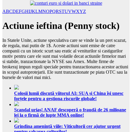
A
B
C
D
E
F
G
H
I
J
K
L
M
N
O
P
Q
R
S
T
U
V
W
X
Y
Z
Actiune ieftina (Penny stock)
In Statele Unite, actiune speculativa care se vinde la un pret scazut,
de regula, mai putin de 1$. Aceste actiuni sunt emise de catre
companii cu un istoric scurt sau eratic al veniturilor si castigurilor
motiv pentru care ele sunt mai volatile decat actiunile firmelor mari
si stabile, tranzactionate la NYSE sau Amex. Multe firme de
brokeraj impun reguli speciale pentru tranzactionarea acestor actiuni
in scopul autoprotejarii. Ele sunt tranzactionate pe piata OTC sau la
bursele de valori mai mici.
Colosii lumii discută viitorul AI: SUA și China își unesc
forțele pentru a gestiona riscurile globale!
Scandal uriaș! ANAF descoperă o fraudă de 26 milioane
lei la o firmă de lupte MMA online!
Grindina amenință viile: Viticultorii cer ajutor urgent
pentru salvarea culturilor!