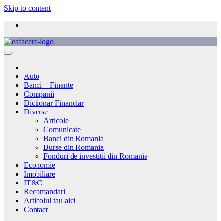
Skip to content
Auto
Banci – Finante
Companii
Dictionar Financiar
Diverse
Articole
Comunicate
Banci din Romania
Burse din Romania
Fonduri de investitii din Romania
Economie
Imobiliare
IT&C
Recomandari
Articolul tau aici
Contact