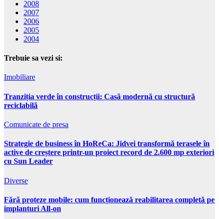
2008
2007
2006
2005
2004
Trebuie sa vezi si:
Imobiliare
Tranziția verde în construcții: Casă modernă cu structură
reciclabilă
Comunicate de presa
Strategie de business în HoReCa: Jidvei transformă terasele în
active de creștere printr-un proiect record de 2.600 mp exteriori
cu Sun Leader
Diverse
Fără proteze mobile: cum funcționează reabilitarea completă pe
implanturi All-on