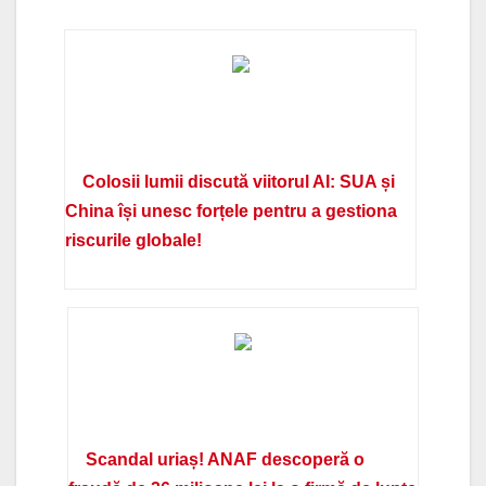
Colosii lumii discută viitorul AI: SUA și
China își unesc forțele pentru a gestiona
riscurile globale!
Scandal uriaș! ANAF descoperă o