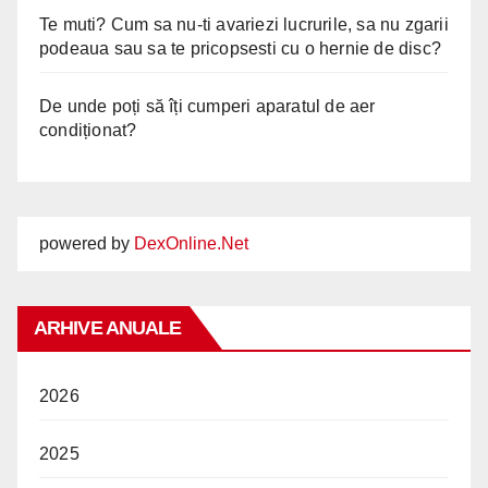
Te muti? Cum sa nu-ti avariezi lucrurile, sa nu zgarii
podeaua sau sa te pricopsesti cu o hernie de disc?
De unde poți să îți cumperi aparatul de aer
condiționat?
powered by
DexOnline.Net
ARHIVE ANUALE
2026
2025