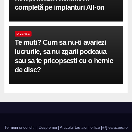
completă pe implanturi All-on
DIVERSE
Te muti? Cum sa nu-ti avariezi
lucrurile, sa nu zgarii podeaua
sau sa te pricopsesti cu o hernie
de disc?
Termeni si conditii
|
Despre noi
|
Articolul tau aici
| office [@] eafacere.ro