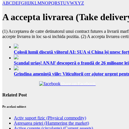
A
B
C
D
E
F
G
H
I
J
K
L
M
N
O
P
Q
R
S
T
U
V
W
X
Y
Z
A accepta livrarea (Take deliver
(1) Acceptarea de catre detinatorul unui contract futures a livrarii ma
accepte livrarea in loc sa-si inchida pozitia. (2) A accepta livrarea cer
Colosii lumii discută viitorul AI: SUA și China își unesc forț
Scandal uriaș! ANAF descoperă o fraudă de 26 milioane lei
Grindina amenință viile: Viticultorii cer ajutor urgent pentr
Share on Facebook
Related Post
Pe acelasi subiect
Activ suport fizic (Physical commodity)
Agresarea pietei (Hammering the market)
Active curente (circulante) (Current assests)