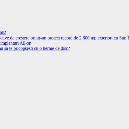
bilă
ctive de creștere printr-un proiect record de 2.600 mp exteriori cu Sun
 implanturi All-on
u sa te pricopsesti cu o hernie de disc?