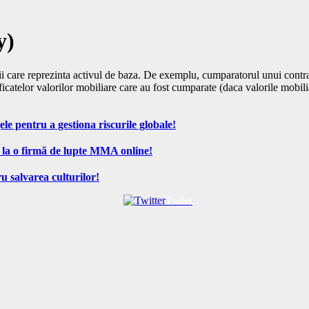
y)
rfii care reprezinta activul de baza. De exemplu, cumparatorul unui contra
tificatelor valorilor mobiliare care au fost cumparate (daca valorile mobil
ele pentru a gestiona riscurile globale!
 la o firmă de lupte MMA online!
u salvarea culturilor!
Tweet