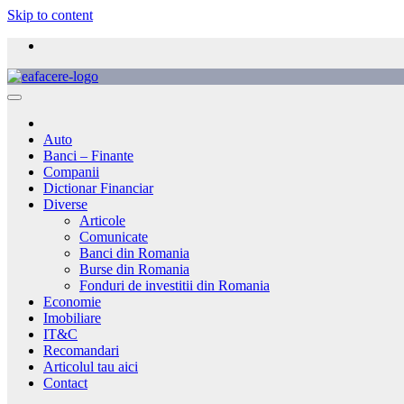
Skip to content
Auto
Banci – Finante
Companii
Dictionar Financiar
Diverse
Articole
Comunicate
Banci din Romania
Burse din Romania
Fonduri de investitii din Romania
Economie
Imobiliare
IT&C
Recomandari
Articolul tau aici
Contact