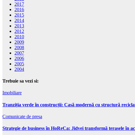
2017
2016
2015
2014
2013
2012
2010
2009
2008
2007
2006
2005
2004
Trebuie sa vezi si:
Imobiliare
Tranziția verde în construcții: Casă modernă cu structură recicla
Comunicate de presa
Strategie de business în HoReCa: Jidvei transformă terasele în ac