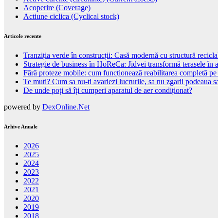
Acoperire (Coverage)
Actiune ciclica (Cyclical stock)
Articole recente
Tranziția verde în construcții: Casă modernă cu structură recicla
Strategie de business în HoReCa: Jidvei transformă terasele în a
Fără proteze mobile: cum funcționează reabilitarea completă pe
Te muti? Cum sa nu-ti avariezi lucrurile, sa nu zgarii podeaua sa
De unde poți să îți cumperi aparatul de aer condiționat?
powered by
DexOnline.Net
Arhive Anuale
2026
2025
2024
2023
2022
2021
2020
2019
2018