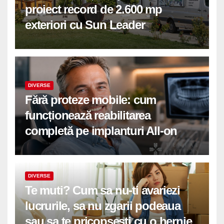
proiect record de 2.600 mp
exteriori cu Sun Leader
DIVERSE
Fără proteze mobile: cum
funcționează reabilitarea
completă pe implanturi All-on
DIVERSE
Te muti? Cum sa nu-ti avariezi
lucrurile, sa nu zgarii podeaua
sau sa te pricopsesti cu o hernie