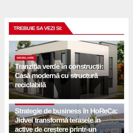
TREBUIE SA VEZI SI:
IMOBILIARE
Tranziția verde în construcții:
Casă modernă cu structură
reciclabilă
COMUNICATE DE PRESA
Strategie de business în HoReCa:
Jidvei transformă terasele în
active de creștere printr-un