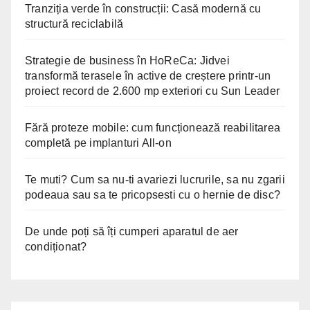
Tranziția verde în construcții: Casă modernă cu
structură reciclabilă
Strategie de business în HoReCa: Jidvei
transformă terasele în active de creștere printr-un
proiect record de 2.600 mp exteriori cu Sun Leader
Fără proteze mobile: cum funcționează reabilitarea
completă pe implanturi All-on
Te muti? Cum sa nu-ti avariezi lucrurile, sa nu zgarii
podeaua sau sa te pricopsesti cu o hernie de disc?
De unde poți să îți cumperi aparatul de aer
condiționat?