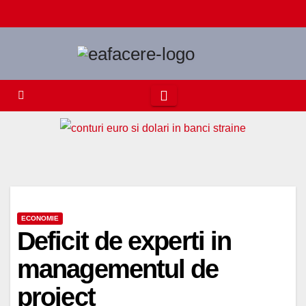
Skip
to
content
ECONOMIE
Deficit de experti in
managementul de
proiect