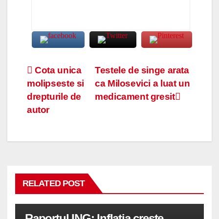
Navigare
Cota unica
Testele de singe arata
molipseste si
ca Milosevici a luat un
în
drepturile de
medicament gresit
articole
autor
RELATED POST
Raportul ING: Inflatia creste,