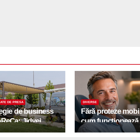
ATE DE PRESA
DIVERSE
tegie de business
Fără proteze mobi
oReCa: Jidvei
cum funcționează
formă terasele în
reabilitarea compl