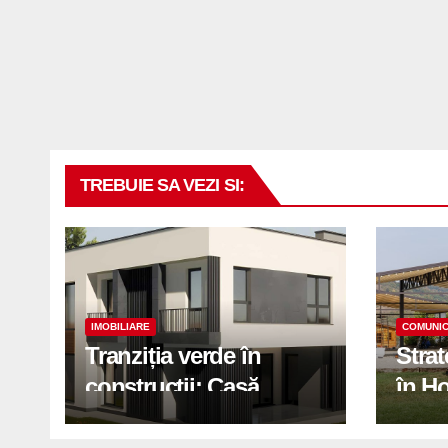
TREBUIE SA VEZI SI:
IMOBILIARE
COMUNIC
Tranziția verde în
Stra
construcții: Casă
în H
modernă cu structură
trans