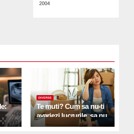
2004
DIVERSE
le:
Te muti? Cum sa nu-ti
avariezi lucrurile, sa nu
etă
zgarii podeaua sau sa