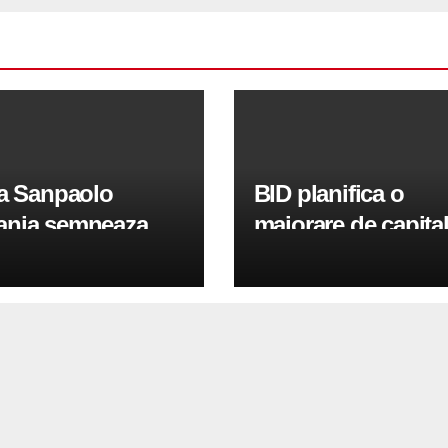
sa Sanpaolo
BID planifica o
nia semneaza
majorare de capita
tii pentru
100 de milioane de
inirea IMM-urilor si
euro in 2026 pentr
lor
sprijini IMM-urile s
sectorul public