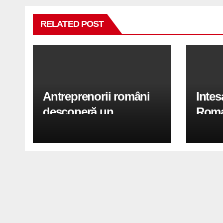
RELATED POST
Antreprenorii români
Inte
descoperă un
Roma
„shortcut” financiar:
garan
cum obțin firmele
sprij
finanțări mai rapid fără
orase
să piardă timp în bănci