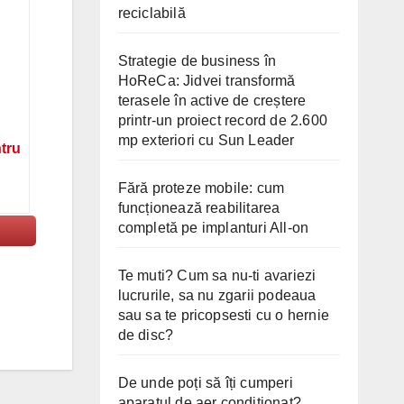
reciclabilă
Strategie de business în
HoReCa: Jidvei transformă
terasele în active de creștere
printr-un proiect record de 2.600
mp exteriori cu Sun Leader
ntru
Fără proteze mobile: cum
funcționează reabilitarea
completă pe implanturi All-on
Te muti? Cum sa nu-ti avariezi
lucrurile, sa nu zgarii podeaua
sau sa te pricopsesti cu o hernie
de disc?
De unde poți să îți cumperi
aparatul de aer condiționat?