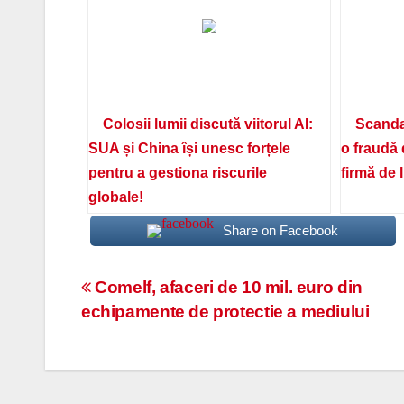
Colosii lumii discută viitorul AI:
Scanda
SUA și China își unesc forțele
o fraudă 
pentru a gestiona riscurile
firmă de 
globale!
Share on Facebook
Navigare
Comelf, afaceri de 10 mil. euro din
echipamente de protectie a mediului
în
articole