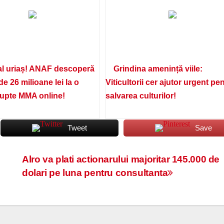
l uriaș! ANAF descoperă
Grindina amenință viile:
de 26 milioane lei la o
Viticultorii cer ajutor urgent pe
lupte MMA online!
salvarea culturilor!
Tweet
Save
Alro va plati actionarului majoritar 145.000 de
dolari pe luna pentru consultanta