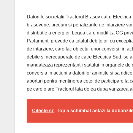
Datoriile societatii Tractorul Brasov catre Electric
brasovene, precum si penalizarile de intarziere vor f
distributie a energiei. Legea care modifica OG priv
Parlament, prevede ca totalul debitelor, cu excepti
de intarziere, care fac obiectul unor conversii in a
debite si nerecuperate de catre Electrica Sud, se an
mandateaza reprezentantii statului in organele de co
conversia in actiuni a datoriilor amintite si sa ridice
aporturi pentru mentinerea cotei de participare la ca
pe care o are Tractorul fata de ea dupa vanzarea act
Citeste si:
Top 5 schimbat astazi la dobanzile