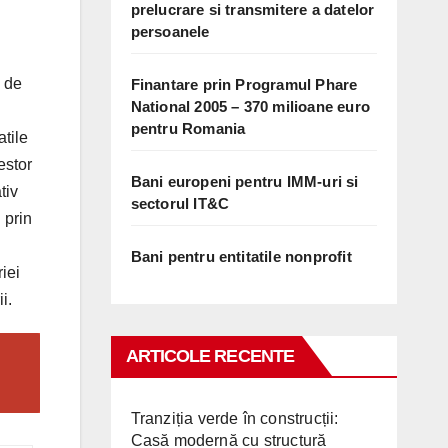
prelucrare si transmitere a datelor
persoanele
i de
Finantare prin Programul Phare
National 2005 – 370 milioane euro
pentru Romania
atile
estor
Bani europeni pentru IMM-uri si
tiv
sectorul IT&C
 prin
Bani pentru entitatile nonprofit
riei
i.
ARTICOLE RECENTE
Tranziția verde în construcții:
Casă modernă cu structură