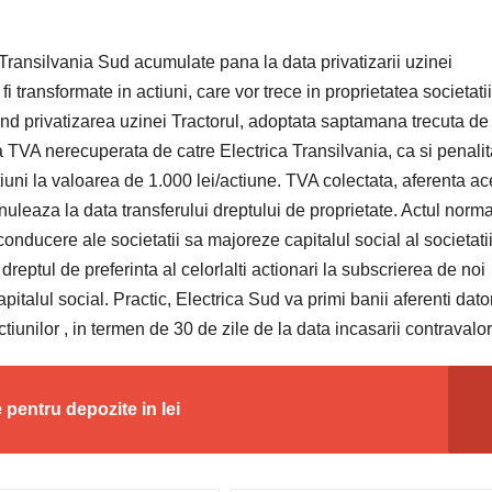
a Transilvania Sud acumulate pana la data privatizarii uzinei
i transformate in actiuni, care vor trece in proprietatea societati
ind privatizarea uzinei Tractorul, adoptata saptamana trecuta de
a TVA nerecuperata de catre Electrica Transilvania, ca si penalit
ctiuni la valoarea de 1.000 lei/actiune. TVA colectata, aferenta ac
uleaza la data transferului dreptului de proprietate. Actul norma
nducere ale societatii sa majoreze capitalul social al societatii
 dreptul de preferinta al celorlalti actionari la subscrierea de noi
pitalul social. Practic, Electrica Sud va primi banii aferenti dato
iunilor , in termen de 30 de zile de la data incasarii contravalori
 pentru depozite in lei