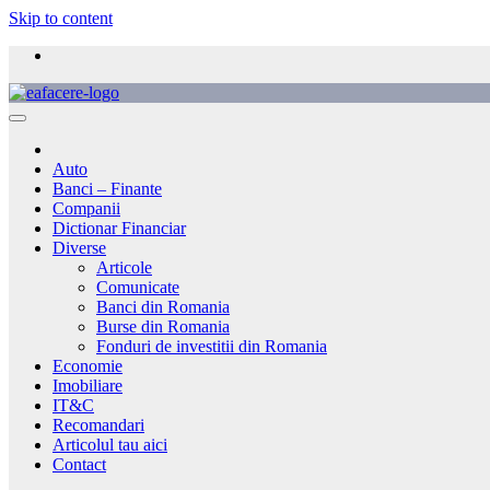
Skip to content
Auto
Banci – Finante
Companii
Dictionar Financiar
Diverse
Articole
Comunicate
Banci din Romania
Burse din Romania
Fonduri de investitii din Romania
Economie
Imobiliare
IT&C
Recomandari
Articolul tau aici
Contact