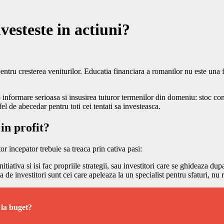
esteste in actiuni?
entru cresterea veniturilor. Educatia financiara a romanilor nu este una 
o informare serioasa si insusirea tuturor termenilor din domeniu: stoc comer
fel de abecedar pentru toti cei tentati sa investeasca.
in profit?
or incepator trebuie sa treaca prin cativa pasi:
initiativa si isi fac propriile strategii, sau investitori care se ghideaza d
 de investitori sunt cei care apeleaza la un specialist pentru sfaturi, nu r
 la buget?