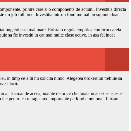
 componente, printre care si o componenta de actiuni. Investitia directa
ste un job full time. Investitia intr-un fond mutual presupune doar
 atat bugetul este mai mare. Exista o regula empirica conform careia
 sa fie investiti in cat mai multe clase active, in asa fel incat
 lei, in timp ce altii nu solicita nimic. Alegerea brokerului trebuie sa
vestitorii.
asuma. Tocmai de aceea, inainte de orice cheltuiala in acest sens este
sa o fac pentru ca retrag sume importante pe fond emotional. Intr-un