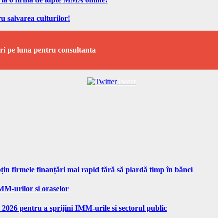
u salvarea culturilor!
ari pe luna pentru consultanta
Tweet
n firmele finanțări mai rapid fără să piardă timp în bănci
MM-urilor si oraselor
 2026 pentru a sprijini IMM-urile si sectorul public