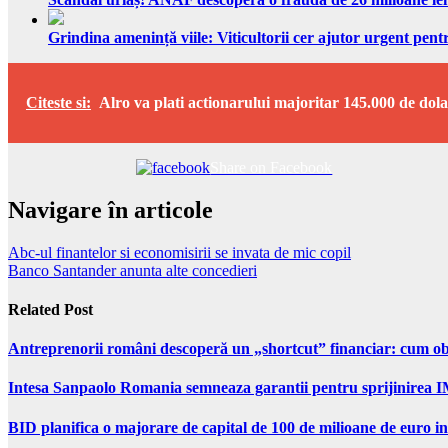
Grindina amenință viile: Viticultorii cer ajutor urgent pentr
Citeste si:
Alro va plati actionarului majoritar 145.000 de dol
Share on Facebook
Navigare în articole
Abc-ul finantelor si economisirii se invata de mic copil
Banco Santander anunta alte concedieri
Related Post
Antreprenorii români descoperă un „shortcut” financiar: cum obți
Intesa Sanpaolo Romania semneaza garantii pentru sprijinirea I
BID planifica o majorare de capital de 100 de milioane de euro in