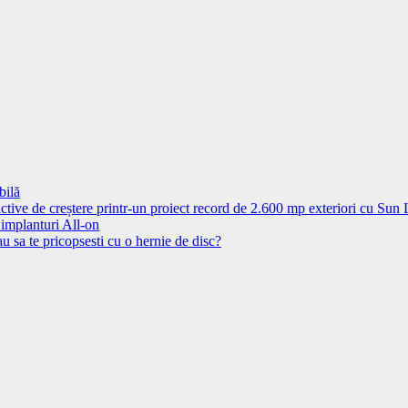
bilă
ctive de creștere printr-un proiect record de 2.600 mp exteriori cu Sun
 implanturi All-on
u sa te pricopsesti cu o hernie de disc?