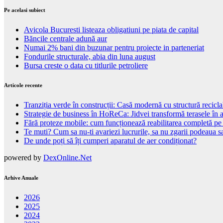
Pe acelasi subiect
Avicola Bucuresti listeaza obligatiuni pe piata de capital
Băncile centrale adună aur
Numai 2% bani din buzunar pentru proiecte in parteneriat
Fondurile structurale, abia din luna august
Bursa creste o data cu titlurile petroliere
Articole recente
Tranziția verde în construcții: Casă modernă cu structură recicla
Strategie de business în HoReCa: Jidvei transformă terasele în a
Fără proteze mobile: cum funcționează reabilitarea completă pe
Te muti? Cum sa nu-ti avariezi lucrurile, sa nu zgarii podeaua sa
De unde poți să îți cumperi aparatul de aer condiționat?
powered by
DexOnline.Net
Arhive Anuale
2026
2025
2024