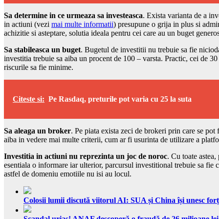
Sa determine in ce urmeaza sa investeasca
. Exista varianta de a in
in actiuni (vezi
mai multe informatii
) presupune o grija in plus si admi
achizitie si asteptare, solutia ideala pentru cei care au un buget generos
Sa stabileasca un buget
. Bugetul de investitii nu trebuie sa fie nici
investitia trebuie sa aiba un procent de 100 – varsta. Practic, cei de 3
riscurile sa fie minime.
Citeste si:
Pe Rasdaq, preturile pot varia cu 25 la suta
Sa aleaga un broker
. Pe piata exista zeci de brokeri prin care se pot 
aiba in vedere mai multe criterii, cum ar fi usurinta de utilizare a platfo
Investitia in actiuni nu reprezinta un joc de noroc
. Cu toate astea,
esentiala o informare iar ulterior, parcursul investitional trebuie sa fi
astfel de domeniu emotiile nu isi au locul.
Colosii lumii discută viitorul AI: SUA și China își unesc forț
Scandal uriaș! ANAF descoperă o fraudă de 26 milioane lei