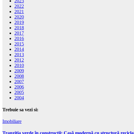
2023
2022
2021
2020
2019
2018
2017
2016
2015
2014
2013
2012
2010
2009
2008
2007
2006
2005
2004
Trebuie sa vezi si:
Imobiliare
Tranziția verde în construcții: Casă modernă cu structură recicla