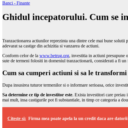
Banci - Finante
Ghidul incepatorului. Cum se inv
Tranzactionarea actiunilor reprezinta una dintre cele mai bune solutii p
adevarat sa castige din achizitia si vanzarea de actiuni.
Conform celor de la
www.betrug.org
, investitia in actiuni presupune 
sute de termeni folositi in domeniul tranzactionarii, considerati a fi un 
Cum sa cumperi actiuni si sa le transformi 
Dupa insusirea tuturor termenilor si o informare serioasa, orice investit
Sa determine ce tip de investitor este
. Exista investitori care preiau 
mai mult, insa castigurile pot fi substantiale, in timp ce categoria a doua
Citeste si:
Firma mea poate apela la un credit daca are datorii