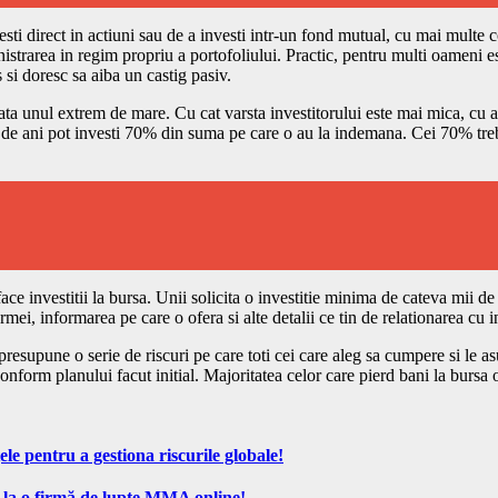
vesti direct in actiuni sau de a investi intr-un fond mutual, cu mai multe
nistrarea in regim propriu a portofoliului. Practic, pentru multi oameni e
 si doresc sa aiba un castig pasiv.
odata unul extrem de mare. Cu cat varsta investitorului este mai mica, cu
0 de ani pot investi 70% din suma pe care o au la indemana. Cei 70% trebuie
face investitii la bursa. Unii solicita o investitie minima de cateva mii de
rmei, informarea pe care o ofera si alte detalii ce tin de relationarea cu in
 presupune o serie de riscuri pe care toti cei care aleg sa cumpere si le 
e conform planului facut initial. Majoritatea celor care pierd bani la bur
ele pentru a gestiona riscurile globale!
 la o firmă de lupte MMA online!