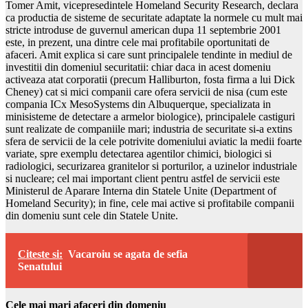
Tomer Amit, vicepresedintele Homeland Security Research, declara
ca productia de sisteme de securitate adaptate la normele cu mult mai
stricte introduse de guvernul american dupa 11 septembrie 2001
este, in prezent, una dintre cele mai profitabile oportunitati de
afaceri. Amit explica si care sunt principalele tendinte in mediul de
investitii din domeniul securitatii: chiar daca in acest domeniu
activeaza atat corporatii (precum Halliburton, fosta firma a lui Dick
Cheney) cat si mici companii care ofera servicii de nisa (cum este
compania ICx MesoSystems din Albuquerque, specializata in
minisisteme de detectare a armelor biologice), principalele castiguri
sunt realizate de companiile mari; industria de securitate si-a extins
sfera de servicii de la cele potrivite domeniului aviatic la medii foarte
variate, spre exemplu detectarea agentilor chimici, biologici si
radiologici, securizarea granitelor si porturilor, a uzinelor industriale
si nucleare; cel mai important client pentru astfel de servicii este
Ministerul de Aparare Interna din Statele Unite (Department of
Homeland Security); in fine, cele mai active si profitabile companii
din domeniu sunt cele din Statele Unite.
Citeste si:
Vacaroiu se agata de sefia
Senatului
Cele mai mari afaceri din domeniu