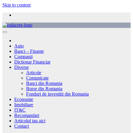
Skip to content
Auto
Banci – Finante
Companii
Dictionar Financiar
Diverse
Articole
Comunicate
Banci din Romania
Burse din Romania
Fonduri de investitii din Romania
Economie
Imobiliare
IT&C
Recomandari
Articolul tau aici
Contact