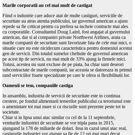
Marile corporatii au cel mai mult de castigat
Fiind o industrie care aduce atat de multe castiguri, serviciile de
securitate au atras atentia publicului, iar guvernul american a ajuns
repede sa fie criticat pentru ca prefera sa incheie contracte mai ales
cu corporatiile. Consultantul Doug Laird, fost angajat al guvernului
american, dar si al companiei private Northwest Airlines, arata ca
marile companii de securitate sunt favorizate fata de cele mai mici, o
situatie care nu este nicidecum caracteristica pentru domeniul acestui
gen de servicii. Din totalul sumelor cheltuite de guvernul american
pe acest tip de servicii, nu mai mult de 33% ajung la firmele mici.
Totusi, acestea nu sunt excluse de pe piata, ba chiar sunt deseori
subcontractate de marile companii, iar aceasta se datoreaza in primul
rand serviciilor foarte specializate pe care le ofera si flexibilitatii lor.
Oamenii se tem, companiile castiga
In ansamblu, industria de servicii de securitate este in continua
crestere, pe fondul alimentarii temerilor publicului ca terorismul este
o amenintare tot mai mare si ca riscurile sunt prezente peste tot in
societate.
Chiar si in lipsa unui atac similar cu cel de la 11 septembrie,
veniturile industriei de securitate se vor tripla pana in 2015,
ajungand la 178 de miliarde de dolari. Insa in cazul unui atac real,
castigurile industriei vor ajunge sa fie de 12 ori mai mari decat