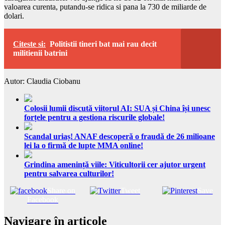
valoarea curenta, putandu-se ridica si pana la 730 de miliarde de
dolari.
Citeste si:
Politistii tineri bat mai rau decit
militienii batrini
Autor: Claudia Ciobanu
Colosii lumii discută viitorul AI: SUA și China își unesc
forțele pentru a gestiona riscurile globale!
Scandal uriaș! ANAF descoperă o fraudă de 26 milioane
lei la o firmă de lupte MMA online!
Grindina amenință viile: Viticultorii cer ajutor urgent
pentru salvarea culturilor!
Share on
Tweet
Save
Facebook
Navigare în articole