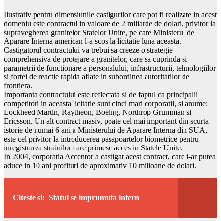
Ilustrativ pentru dimensiunile castigurilor care pot fi realizate in acest
domeniu este contractul in valoare de 2 miliarde de dolari, privitor la
supravegherea granitelor Statelor Unite, pe care Ministerul de
Aparare Interna american l-a scos la licitatie luna aceasta.
Castigatorul contractului va trebui sa creeze o strategie
comprehensiva de protejare a granitelor, care sa cuprinda si
parametrii de functionare a personalului, infrastructurii, tehnologiilor
si fortei de reactie rapida aflate in subordinea autoritatilor de
frontiera.
Importanta contractului este reflectata si de faptul ca principalii
competitori in aceasta licitatie sunt cinci mari corporatii, si anume:
Lockheed Martin, Raytheon, Boeing, Northrop Grumman si
Ericsson. Un alt contract masiv, poate cel mai important din scurta
istorie de numai 6 ani a Ministerului de Aparare Interna din SUA,
este cel privitor la introducerea pasapoartelor biometrice pentru
inregistrarea strainilor care primesc acces in Statele Unite.
In 2004, corporatia Accentor a castigat acest contract, care i-ar putea
aduce in 10 ani profituri de aproximativ 10 milioane de dolari.
Citeste si:
Statul se imprumuta intern