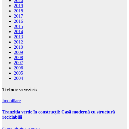
2020
2019
2018
2017
2016
2015
2014
2013
2012
2010
2009
2008
2007
2006
2005
2004
Trebuie sa vezi si:
Imobiliare
Tranziția verde în construcții: Casă modernă cu structură
reciclabilă
Comunicate de presa