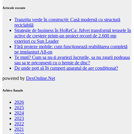
Articole recente
Tranziția verde în construcții: Casă modernă cu structură
reciclabilă
Strategie de business în HoReCa: Jidvei transformă terasele în
active de creștere printr-un proiect record de 2.600 mp
exteriori cu Sun Leader
Fără proteze mobile: cum funcționează reabilitarea completă
pe implanturi All-on
Te muti? Cum sa nu-ti avariezi lucrurile, sa nu zgarii podeaua
sau sa te pricopsesti cu o hernie de disc?
De unde poți să îți cumperi aparatul de aer condiționat?
powered by
DexOnline.Net
Arhive Anuale
2026
2025
2024
2023
2022
2021