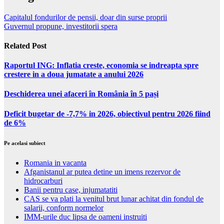
Capitalul fondurilor de pensii, doar din surse proprii
Guvernul propune, investitorii spera
Related Post
Raportul ING: Inflatia creste, economia se indreapta spre
crestere in a doua jumatate a anului 2026
Deschiderea unei afaceri în România în 5 pași
Deficit bugetar de -7,7% in 2026, obiectivul pentru 2026 fiind
de 6%
Pe acelasi subiect
Romania in vacanta
Afganistanul ar putea detine un imens rezervor de
hidrocarburi
Banii pentru case, injumatatiti
CAS se va plati la venitul brut lunar achitat din fondul de
salarii, conform normelor
IMM-urile duc lipsa de oameni instruiti