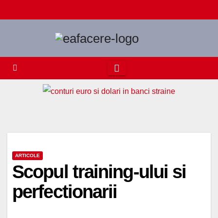
Skip
to
content
ARTICOLE
Scopul training-ului si
perfectionarii