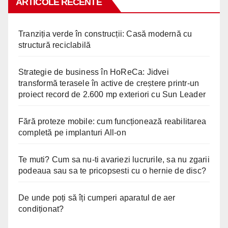
ARTICOLE RECENTE
Tranziția verde în construcții: Casă modernă cu
structură reciclabilă
Strategie de business în HoReCa: Jidvei
transformă terasele în active de creștere printr-un
proiect record de 2.600 mp exteriori cu Sun Leader
Fără proteze mobile: cum funcționează reabilitarea
completă pe implanturi All-on
Te muti? Cum sa nu-ti avariezi lucrurile, sa nu zgarii
podeaua sau sa te pricopsesti cu o hernie de disc?
De unde poți să îți cumperi aparatul de aer
condiționat?