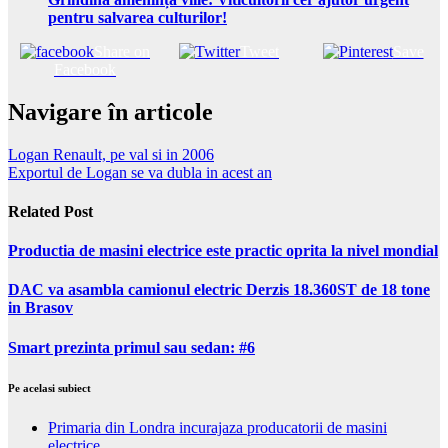
pentru salvarea culturilor!
Share on
Tweet
Save
Facebook
Navigare în articole
Logan Renault, pe val si in 2006
Exportul de Logan se va dubla in acest an
Related Post
Productia de masini electrice este practic oprita la nivel mondial
DAC va asambla camionul electric Derzis 18.360ST de 18 tone
in Brasov
Smart prezinta primul sau sedan: #6
Pe acelasi subiect
Primaria din Londra incurajaza producatorii de masini
electrice