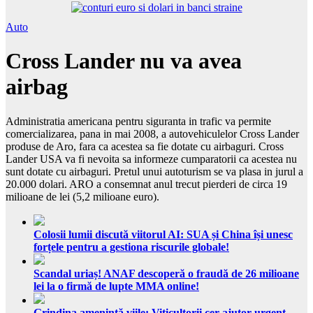
Auto
Cross Lander nu va avea
airbag
Administratia americana pentru siguranta in trafic va permite
comercializarea, pana in mai 2008, a autovehiculelor Cross Lander
produse de Aro, fara ca acestea sa fie dotate cu airbaguri. Cross
Lander USA va fi nevoita sa informeze cumparatorii ca acestea nu
sunt dotate cu airbaguri. Pretul unui autoturism se va plasa in jurul a
20.000 dolari. ARO a consemnat anul trecut pierderi de circa 19
milioane de lei (5,2 milioane euro).
Colosii lumii discută viitorul AI: SUA și China își unesc
forțele pentru a gestiona riscurile globale!
Scandal uriaș! ANAF descoperă o fraudă de 26 milioane
lei la o firmă de lupte MMA online!
Grindina amenință viile: Viticultorii cer ajutor urgent