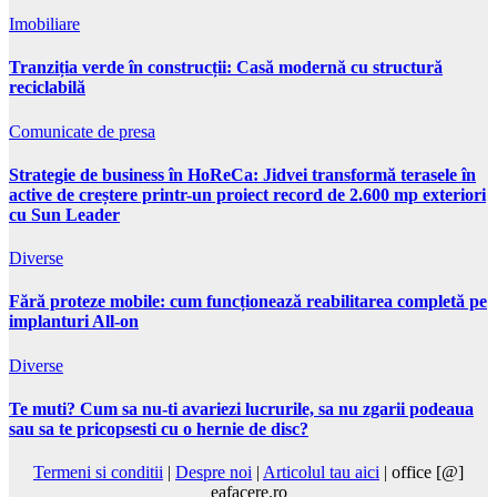
Imobiliare
Tranziția verde în construcții: Casă modernă cu structură
reciclabilă
Comunicate de presa
Strategie de business în HoReCa: Jidvei transformă terasele în
active de creștere printr-un proiect record de 2.600 mp exteriori
cu Sun Leader
Diverse
Fără proteze mobile: cum funcționează reabilitarea completă pe
implanturi All-on
Diverse
Te muti? Cum sa nu-ti avariezi lucrurile, sa nu zgarii podeaua
sau sa te pricopsesti cu o hernie de disc?
Termeni si conditii
|
Despre noi
|
Articolul tau aici
| office [@]
eafacere.ro