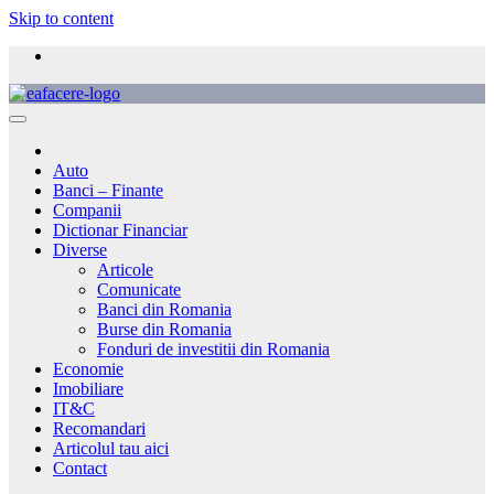
Skip to content
Auto
Banci – Finante
Companii
Dictionar Financiar
Diverse
Articole
Comunicate
Banci din Romania
Burse din Romania
Fonduri de investitii din Romania
Economie
Imobiliare
IT&C
Recomandari
Articolul tau aici
Contact