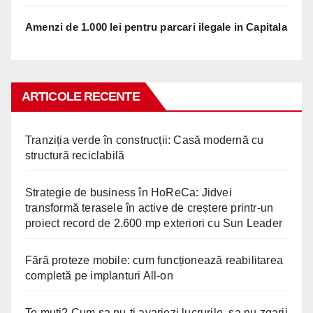
Amenzi de 1.000 lei pentru parcari ilegale in Capitala
ARTICOLE RECENTE
Tranziția verde în construcții: Casă modernă cu
structură reciclabilă
Strategie de business în HoReCa: Jidvei
transformă terasele în active de creștere printr-un
proiect record de 2.600 mp exteriori cu Sun Leader
Fără proteze mobile: cum funcționează reabilitarea
completă pe implanturi All-on
Te muti? Cum sa nu-ti avariezi lucrurile, sa nu zgarii