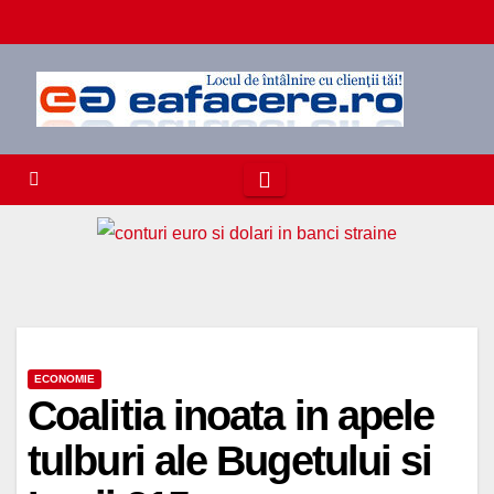
Skip
to
content
ECONOMIE
Coalitia inoata in apele
tulburi ale Bugetului si