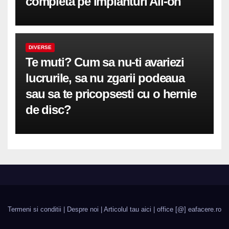
completă pe implanturi All-on
DIVERSE
Te muti? Cum sa nu-ti avariezi
lucrurile, sa nu zgarii podeaua
sau sa te pricopsesti cu o hernie
de disc?
Termeni si conditii
|
Despre noi
|
Articolul tau aici
| office [@] eafacere.ro