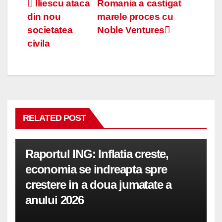
Navigare
Iliescu ataca
Romania a castigat
din nou
marele proces cu
în
societatea
Noble Ventures
articole
civila
RELATED POST
Raportul ING: Inflatia creste,
economia se indreapta spre
crestere in a doua jumatate a
anului 2026