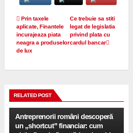
Navigare
Prin taxele
Ce trebuie sa stiti
aplicate, Finantele
legat de legislatia
în
incurajeaza piata
privind plata cu
articole
neagra a produselor
cardul bancar
de lux
RELATED POST
Antreprenorii români descoperă
un „shortcut” financiar: cum