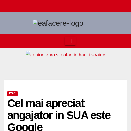
Skip
to
content
IT&C
Cel mai apreciat
angajator in SUA este
Google