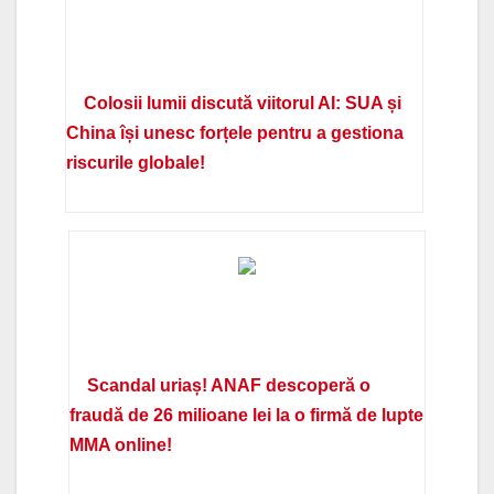
Colosii lumii discută viitorul AI: SUA și
China își unesc forțele pentru a gestiona
riscurile globale!
Scandal uriaș! ANAF descoperă o
fraudă de 26 milioane lei la o firmă de lupte
MMA online!