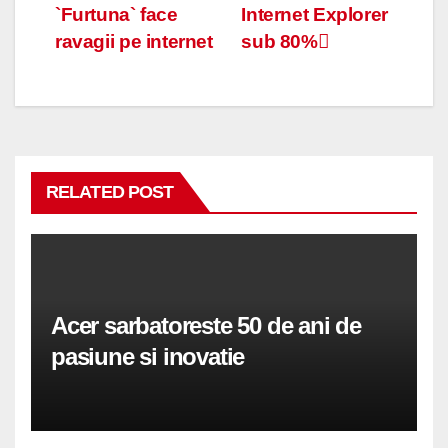
`Furtuna` face
Internet Explorer
în
ravagii pe internet
sub 80%
articole
RELATED POST
Acer sarbatoreste 50 de ani de
pasiune si inovatie