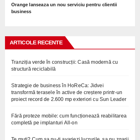
Orange lanseaza un nou serviciu pentru clientii
business
ARTICOLE RECENTE
Tranziția verde în construcții: Casă modernă cu
structură reciclabilă
Strategie de business în HoReCa: Jidvei
transformă terasele în active de creștere printr-un
proiect record de 2.600 mp exteriori cu Sun Leader
Fără proteze mobile: cum funcționează reabilitarea
completă pe implanturi All-on
Te muti? Cum sa nu-ti avariezi lucrurile, sa nu zgarii