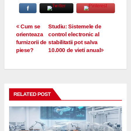
Navigare
Cum se
Studiu: Sistemele de
orienteaza
control electronic al
în
furnizorii de
stabilitatii pot salva
articole
piese?
10.000 de vieti anual
RELATED POST