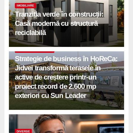
IMOBILIARE
Tranziția verde în construcții:
Casă modernă cu structură
reciclabilă
COMUNICATE DE PRESA
Strategie de business în HoReCa:
Jidvei transformă terasele în
active de creștere printr-un
proiect record de 2.600 mp
exteriori cu Sun Leader
DIVERSE