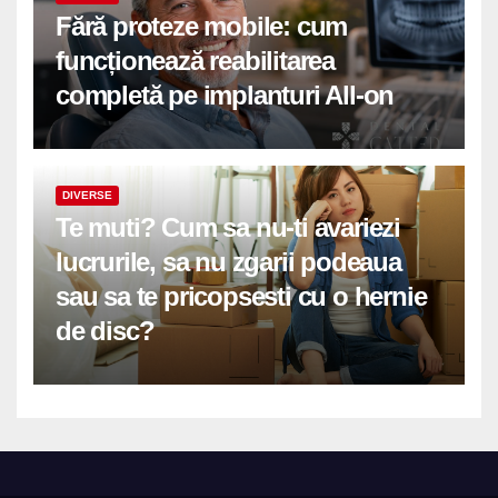
Fără proteze mobile: cum
funcționează reabilitarea
completă pe implanturi All-on
DIVERSE
Te muti? Cum sa nu-ti avariezi
lucrurile, sa nu zgarii podeaua
sau sa te pricopsesti cu o hernie
de disc?