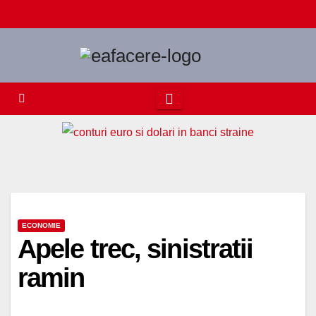
Skip
to
content
ECONOMIE
Apele trec, sinistratii
ramin