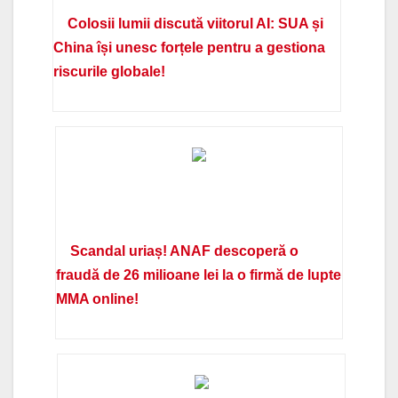
Colosii lumii discută viitorul AI: SUA și
China își unesc forțele pentru a gestiona
riscurile globale!
Scandal uriaș! ANAF descoperă o
fraudă de 26 milioane lei la o firmă de lupte
MMA online!