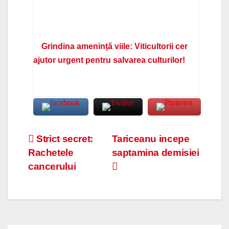
Grindina amenință viile: Viticultorii cer
ajutor urgent pentru salvarea culturilor!
Navigare
Strict secret:
Tariceanu incepe
Rachetele
saptamina demisiei
în
cancerului
articole