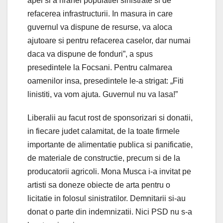
apei si a hranei populatiei sinistrate si de
refacerea infrastructurii. In masura in care
guvernul va dispune de resurse, va aloca
ajutoare si pentru refacerea caselor, dar numai
daca va dispune de fonduri”, a spus
presedintele la Focsani. Pentru calmarea
oamenilor insa, presedintele le-a strigat: „Fiti
linistiti, va vom ajuta. Guvernul nu va lasa!”
Liberalii au facut rost de sponsorizari si donatii,
in fiecare judet calamitat, de la toate firmele
importante de alimentatie publica si panificatie,
de materiale de constructie, precum si de la
producatorii agricoli. Mona Musca i-a invitat pe
artisti sa doneze obiecte de arta pentru o
licitatie in folosul sinistratilor. Demnitarii si-au
donat o parte din indemnizatii. Nici PSD nu s-a