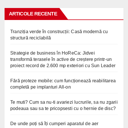
ARTICOLE RECENTE
Tranziția verde în construcții: Casă modernă cu
structură reciclabilă
Strategie de business în HoReCa: Jidvei
transformă terasele în active de creștere printr-un
proiect record de 2.600 mp exteriori cu Sun Leader
Fără proteze mobile: cum funcționează reabilitarea
completă pe implanturi All-on
Te muti? Cum sa nu-ti avariezi lucrurile, sa nu zgarii
podeaua sau sa te pricopsesti cu o hernie de disc?
De unde poți să îți cumperi aparatul de aer