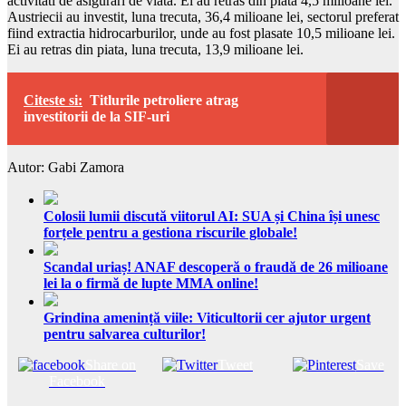
activitati de asigurari de viata. Ei au retras din piata 4,5 milioane lei.
Austriecii au investit, luna trecuta, 36,4 milioane lei, sectorul preferat
fiind extractia hidrocarburilor, unde au fost plasate 10,5 milioane lei.
Ei au retras din piata, luna trecuta, 13,9 milioane lei.
Citeste si:
Titlurile petroliere atrag
investitorii de la SIF-uri
Autor: Gabi Zamora
Colosii lumii discută viitorul AI: SUA și China își unesc
forțele pentru a gestiona riscurile globale!
Scandal uriaș! ANAF descoperă o fraudă de 26 milioane
lei la o firmă de lupte MMA online!
Grindina amenință viile: Viticultorii cer ajutor urgent
pentru salvarea culturilor!
Share on
Tweet
Save
Facebook