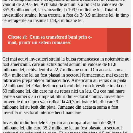
vandut de 2.973 lei. Achizitia de actiuni s-a ridicat la valoarea de
355,8 milioane lei, iar vanzarile, la 199,9 milioane lei. Totalul
investitiilor straine, luna trecuta, a fost de 343,9 milioane lei, in timp
ce retragerile au insumat 144,3 milioane lei.
Citeste si:
Cum sa transferati bani prin e-
mail, printr-un sistem romanesc
Cei mai activi investitori straini la bursa romaneasca in noiembrie au
fost americanii, care au achizitionat actiuni in valoare de 81,8
milioane lei, echivalentul a 22,7 milioane euro. Din aceasta suma,
48,4 milioane lei au fost plasati in sectorul farmaceutic, mai exact in
fabricarea preparatelor farmaceutice. Americanii au retras din piata
22 milioane lei. Olandezii ocupa locul doi, cu o investitie totala de
60 milioane lei, din care nu au retras nici un leu. Cu cea mai mare
parte a sumei s-au cumparat titluri din sectorul chimic. Investitiile
provenite din Cipru s-au ridicat la 40,3 milioane lei, din care 9
milioane lei au iesit din piata. Jumatate din aceasta suma a fost
investita in sectorul intermedieri financiare.
Investitorii din Insulele Cayman au cumparat actiuni de 38,9
milioane lei, din care 35,2 milioane lei au fost plasate in sectorul