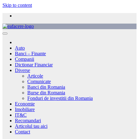
Skip to content
Auto
Banci – Finante
Companii
Dictionar Financiar
Diverse
Articole
Comunicate
Banci din Romania
Burse din Romania
Fonduri de investitii din Romania
Economie
Imobiliare
IT&C
Recomandari
Articolul tau aici
Contact