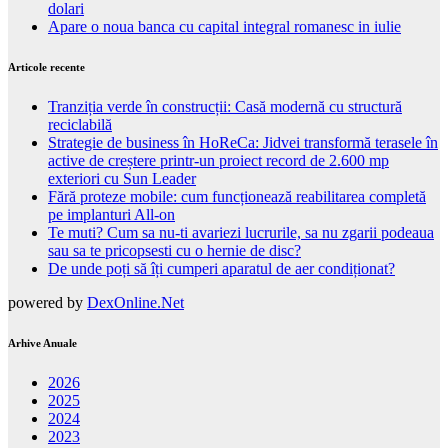
dolari
Apare o noua banca cu capital integral romanesc in iulie
Articole recente
Tranziția verde în construcții: Casă modernă cu structură
reciclabilă
Strategie de business în HoReCa: Jidvei transformă terasele în
active de creștere printr-un proiect record de 2.600 mp
exteriori cu Sun Leader
Fără proteze mobile: cum funcționează reabilitarea completă
pe implanturi All-on
Te muti? Cum sa nu-ti avariezi lucrurile, sa nu zgarii podeaua
sau sa te pricopsesti cu o hernie de disc?
De unde poți să îți cumperi aparatul de aer condiționat?
powered by
DexOnline.Net
Arhive Anuale
2026
2025
2024
2023