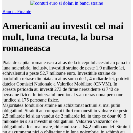
Banci - Finante
Americanii au investit cel mai
mult, luna trecuta, la bursa
romaneasca
Piata de capital romaneasca a atras de la inceputul acestui an pana in
luna noiembrie, inclusiv, investitii straine de peste 1,9 miliarde lei,
echivalentul a peste 52,7 milioane euro. Investitiile straine de
portofoliu retrase din piata au atins suma de 1, 4 miliarde lei, potrivit
datelor Comisiei Nationale a Valorilor Mobiliare (CNVM). In
aceasta perioada au investit 273 de firme nerezidente si 740 de
persoane fizice. In intervalul mentionat s-au retras noua persoane
juridice si 175 persoane fizice.
Majoritatea fondurilor straine au achizitonat actiuni si mai putin
obligatiuni. Strainii au cumparat titluri romanesti in valoare de peste
2,5 miliarde lei si au vandut de 2 miliarde lei, in timp ce doar 40, 5
milioane lei s-au investit in obligatiuni. Valoarea vanzarilor de
obligatiuni a fost mai mare, ridicandu-se la 64,2 milioane lei. Strainii
nu au cumparat nici o obligatiune in luna noiembrie, in schimb au