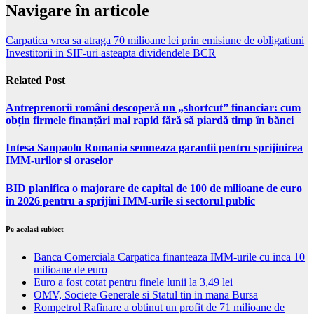
Navigare în articole
Carpatica vrea sa atraga 70 milioane lei prin emisiune de obligatiuni
Investitorii in SIF-uri asteapta dividendele BCR
Related Post
Antreprenorii români descoperă un „shortcut” financiar: cum
obțin firmele finanțări mai rapid fără să piardă timp în bănci
Intesa Sanpaolo Romania semneaza garantii pentru sprijinirea
IMM-urilor si oraselor
BID planifica o majorare de capital de 100 de milioane de euro
in 2026 pentru a sprijini IMM-urile si sectorul public
Pe acelasi subiect
Banca Comerciala Carpatica finanteaza IMM-urile cu inca 10
milioane de euro
Euro a fost cotat pentru finele lunii la 3,49 lei
OMV, Societe Generale si Statul tin in mana Bursa
Rompetrol Rafinare a obtinut un profit de 71 milioane de