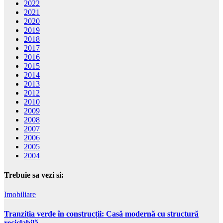
2022
2021
2020
2019
2018
2017
2016
2015
2014
2013
2012
2010
2009
2008
2007
2006
2005
2004
Trebuie sa vezi si:
Imobiliare
Tranziția verde în construcții: Casă modernă cu structură
reciclabilă