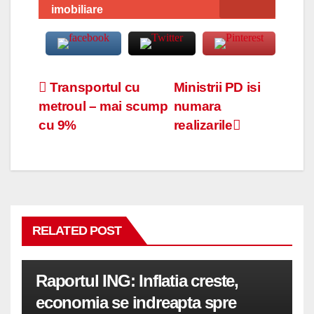
imobiliare
Navigare
Transportul cu
Ministrii PD isi
metroul – mai scump
numara
în
cu 9%
realizarile
articole
RELATED POST
Raportul ING: Inflatia creste,
economia se indreapta spre