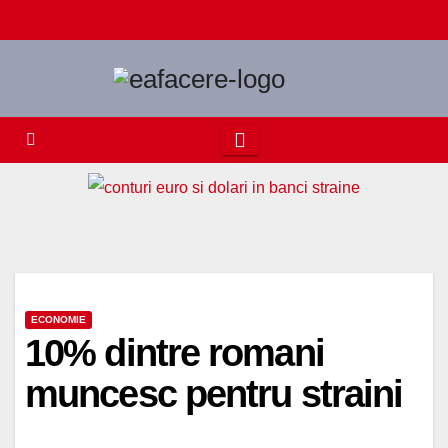
Skip
to
content
ECONOMIE
10% dintre romani
muncesc pentru straini