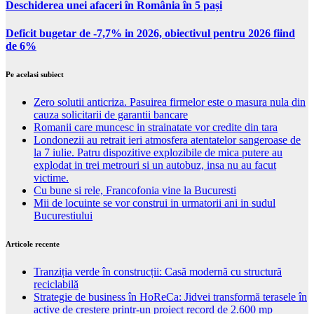
Deschiderea unei afaceri în România în 5 pași
Deficit bugetar de -7,7% in 2026, obiectivul pentru 2026 fiind
de 6%
Pe acelasi subiect
Zero solutii anticriza. Pasuirea firmelor este o masura nula din
cauza solicitarii de garantii bancare
Romanii care muncesc in strainatate vor credite din tara
Londonezii au retrait ieri atmosfera atentatelor sangeroase de
la 7 iulie. Patru dispozitive explozibile de mica putere au
explodat in trei metrouri si un autobuz, insa nu au facut
victime.
Cu bune si rele, Francofonia vine la Bucuresti
Mii de locuinte se vor construi in urmatorii ani in sudul
Bucurestiului
Articole recente
Tranziția verde în construcții: Casă modernă cu structură
reciclabilă
Strategie de business în HoReCa: Jidvei transformă terasele în
active de creștere printr-un proiect record de 2.600 mp