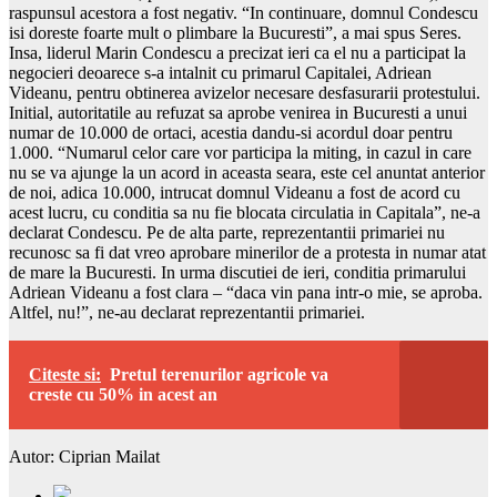
raspunsul acestora a fost negativ. “In continuare, domnul Condescu
isi doreste foarte mult o plimbare la Bucuresti”, a mai spus Seres.
Insa, liderul Marin Condescu a precizat ieri ca el nu a participat la
negocieri deoarece s-a intalnit cu primarul Capitalei, Adriean
Videanu, pentru obtinerea avizelor necesare desfasurarii protestului.
Initial, autoritatile au refuzat sa aprobe venirea in Bucuresti a unui
numar de 10.000 de ortaci, acestia dandu-si acordul doar pentru
1.000. “Numarul celor care vor participa la miting, in cazul in care
nu se va ajunge la un acord in aceasta seara, este cel anuntat anterior
de noi, adica 10.000, intrucat domnul Videanu a fost de acord cu
acest lucru, cu conditia sa nu fie blocata circulatia in Capitala”, ne-a
declarat Condescu. Pe de alta parte, reprezentantii primariei nu
recunosc sa fi dat vreo aprobare minerilor de a protesta in numar atat
de mare la Bucuresti. In urma discutiei de ieri, conditia primarului
Adriean Videanu a fost clara – “daca vin pana intr-o mie, se aproba.
Altfel, nu!”, ne-au declarat reprezentantii primariei.
Citeste si:
Pretul terenurilor agricole va
creste cu 50% in acest an
Autor: Ciprian Mailat