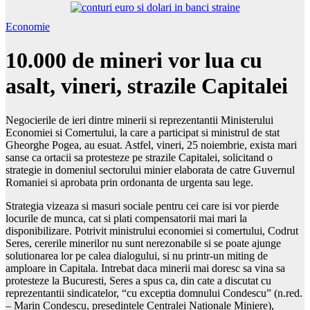
Economie
10.000 de mineri vor lua cu
asalt, vineri, strazile Capitalei
Negocierile de ieri dintre minerii si reprezentantii Ministerului
Economiei si Comertului, la care a participat si ministrul de stat
Gheorghe Pogea, au esuat. Astfel, vineri, 25 noiembrie, exista mari
sanse ca ortacii sa protesteze pe strazile Capitalei, solicitand o
strategie in domeniul sectorului minier elaborata de catre Guvernul
Romaniei si aprobata prin ordonanta de urgenta sau lege.
Strategia vizeaza si masuri sociale pentru cei care isi vor pierde
locurile de munca, cat si plati compensatorii mai mari la
disponibilizare. Potrivit ministrului economiei si comertului, Codrut
Seres, cererile minerilor nu sunt nerezonabile si se poate ajunge
solutionarea lor pe calea dialogului, si nu printr-un miting de
amploare in Capitala. Intrebat daca minerii mai doresc sa vina sa
protesteze la Bucuresti, Seres a spus ca, din cate a discutat cu
reprezentantii sindicatelor, “cu exceptia domnului Condescu” (n.red.
– Marin Condescu, presedintele Centralei Nationale Miniere),