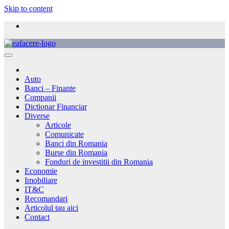
Skip to content
Auto
Banci – Finante
Companii
Dictionar Financiar
Diverse
Articole
Comunicate
Banci din Romania
Burse din Romania
Fonduri de investitii din Romania
Economie
Imobiliare
IT&C
Recomandari
Articolul tau aici
Contact