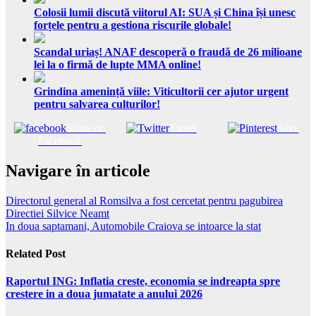
Colosii lumii discută viitorul AI: SUA și China își unesc
forțele pentru a gestiona riscurile globale!
Scandal uriaș! ANAF descoperă o fraudă de 26 milioane
lei la o firmă de lupte MMA online!
Grindina amenință viile: Viticultorii cer ajutor urgent
pentru salvarea culturilor!
Share on
Tweet
Save
Facebook
Navigare în articole
Directorul general al Romsilva a fost cercetat pentru pagubirea
Directiei Silvice Neamt
In doua saptamani, Automobile Craiova se intoarce la stat
Related Post
Raportul ING: Inflatia creste, economia se indreapta spre
crestere in a doua jumatate a anului 2026