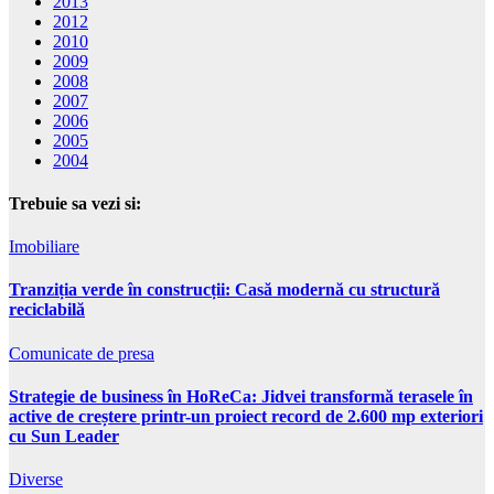
2013
2012
2010
2009
2008
2007
2006
2005
2004
Trebuie sa vezi si:
Imobiliare
Tranziția verde în construcții: Casă modernă cu structură
reciclabilă
Comunicate de presa
Strategie de business în HoReCa: Jidvei transformă terasele în
active de creștere printr-un proiect record de 2.600 mp exteriori
cu Sun Leader
Diverse