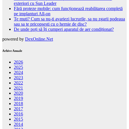
exteriori cu Sun Leader
Fără proteze mobile: cum funcționează reabilitarea completă
pe implanturi All-on
Te muti? Cum sa nu-ti avariezi lucrurile, sa nu zgarii podeaua
sau sa te pricopsesti cu o hernie de disc?
De unde poți să îți cumperi aparatul de aer condiționat?
powered by
DexOnline.Net
Arhive Anuale
2026
2025
2024
2023
2022
2021
2020
2019
2018
2017
2016
2015
2014