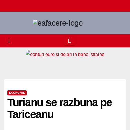
Skip
to
content
ECONOMIE
Turianu se razbuna pe
Tariceanu