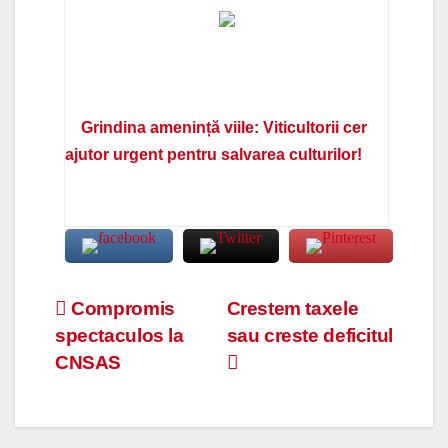
Grindina amenință viile: Viticultorii cer
ajutor urgent pentru salvarea culturilor!
Navigare
Compromis
Crestem taxele
spectaculos la
sau creste deficitul
în
CNSAS
articole