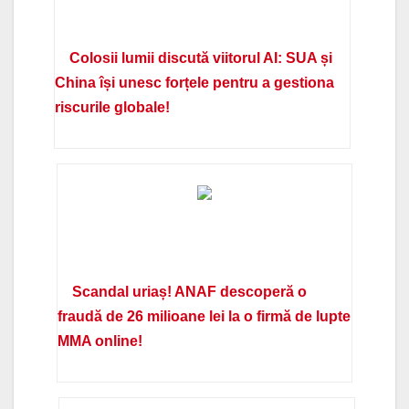
Colosii lumii discută viitorul AI: SUA și
China își unesc forțele pentru a gestiona
riscurile globale!
Scandal uriaș! ANAF descoperă o
fraudă de 26 milioane lei la o firmă de lupte
MMA online!