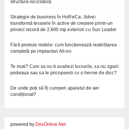
structură reciclabilă
Strategie de business în HoReCa: Jidvei
transformă terasele în active de creștere printr-un
proiect record de 2.600 mp exteriori cu Sun Leader
Fără proteze mobile: cum funcționează reabilitarea
completă pe implanturi All-on
Te muti? Cum sa nu-ti avariezi lucrurile, sa nu zgarii
podeaua sau sa te pricopsesti cu o hernie de disc?
De unde poți să îți cumperi aparatul de aer
condiționat?
powered by
DexOnline.Net