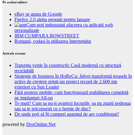
Pe acelasi subiect
eBay se apara de Google
Firefox 2.0 alpha pregatit pentru lansare
Cum poti imbunatati afacerea cu aplicatii web
personalizate
IBM CUMPARA BOWSTREET
Romanii, codasi la utilizarea Internetului
Articole recente
Tranziția verde în construcții: Casă modernă cu structură
reciclabilă
Strategie de business în HoReCa: Jidvei transformă terasele în
active de creștere printr-un proiect record de 2.600 mp
exteriori cu Sun Leader
Fără proteze mobile: cum funcționează reabilitarea completă
pe implanturi All-on
Te muti? Cum sa nu-ti avariezi lucrurile, sa nu zgarii podeaua
sau sa te pricopsesti cu o hernie de disc?
De unde poți să îți cumperi aparatul de aer condiționat?
powered by
DexOnline.Net