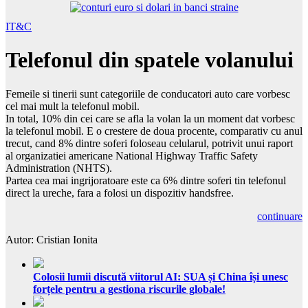
IT&C
Telefonul din spatele volanului
Femeile si tinerii sunt categoriile de conducatori auto care vorbesc
cel mai mult la telefonul mobil.
In total, 10% din cei care se afla la volan la un moment dat vorbesc
la telefonul mobil. E o crestere de doua procente, comparativ cu anul
trecut, cand 8% dintre soferi foloseau celularul, potrivit unui raport
al organizatiei americane National Highway Traffic Safety
Administration (NHTS).
Partea cea mai ingrijoratoare este ca 6% dintre soferi tin telefonul
direct la ureche, fara a folosi un dispozitiv handsfree.
continuare
Autor: Cristian Ionita
Colosii lumii discută viitorul AI: SUA și China își unesc
forțele pentru a gestiona riscurile globale!