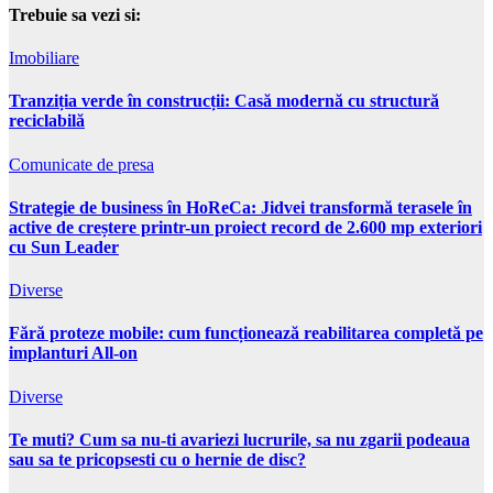
Trebuie sa vezi si:
Imobiliare
Tranziția verde în construcții: Casă modernă cu structură
reciclabilă
Comunicate de presa
Strategie de business în HoReCa: Jidvei transformă terasele în
active de creștere printr-un proiect record de 2.600 mp exteriori
cu Sun Leader
Diverse
Fără proteze mobile: cum funcționează reabilitarea completă pe
implanturi All-on
Diverse
Te muti? Cum sa nu-ti avariezi lucrurile, sa nu zgarii podeaua
sau sa te pricopsesti cu o hernie de disc?