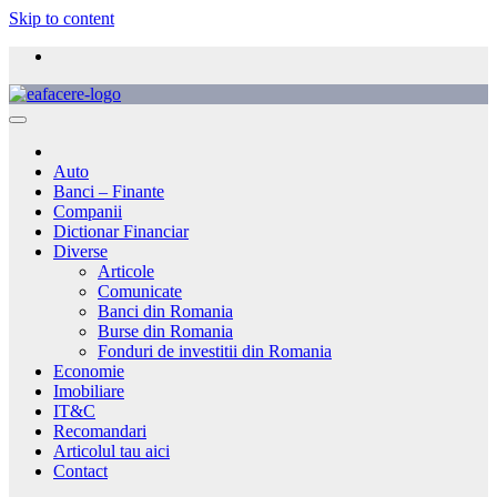
Skip to content
Auto
Banci – Finante
Companii
Dictionar Financiar
Diverse
Articole
Comunicate
Banci din Romania
Burse din Romania
Fonduri de investitii din Romania
Economie
Imobiliare
IT&C
Recomandari
Articolul tau aici
Contact