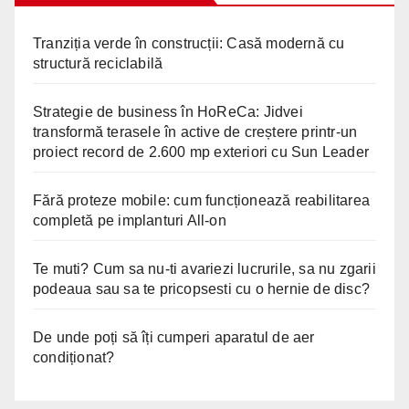
Tranziția verde în construcții: Casă modernă cu
structură reciclabilă
Strategie de business în HoReCa: Jidvei
transformă terasele în active de creștere printr-un
proiect record de 2.600 mp exteriori cu Sun Leader
Fără proteze mobile: cum funcționează reabilitarea
completă pe implanturi All-on
Te muti? Cum sa nu-ti avariezi lucrurile, sa nu zgarii
podeaua sau sa te pricopsesti cu o hernie de disc?
De unde poți să îți cumperi aparatul de aer
condiționat?