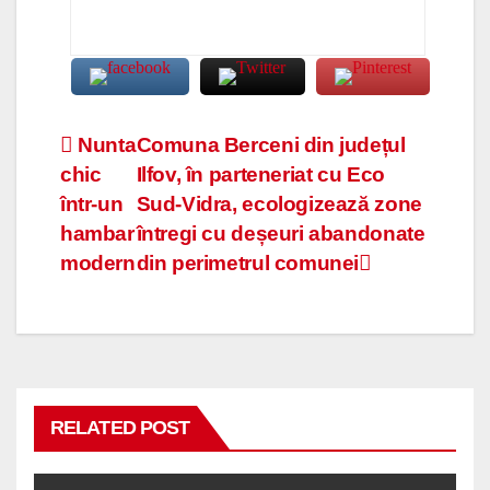
Navigare
Nunta
Comuna Berceni din județul
chic
Ilfov, în parteneriat cu Eco
în
într-un
Sud-Vidra, ecologizează zone
articole
hambar
întregi cu deșeuri abandonate
modern
din perimetrul comunei
RELATED POST