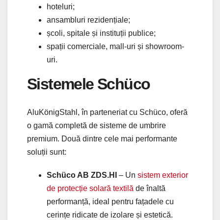
hoteluri;
ansambluri rezidențiale;
școli, spitale și instituții publice;
spații comerciale, mall-uri și showroom-
uri.
Sistemele Schüco
AluKönigStahl, în parteneriat cu Schüco, oferă
o gamă completă de sisteme de umbrire
premium. Două dintre cele mai performante
soluții sunt:
Schüco AB ZDS.HI
– Un
sistem exterior
de protecție solară textilă
de înaltă
performanță, ideal pentru fațadele cu
cerințe ridicate de izolare și estetică.