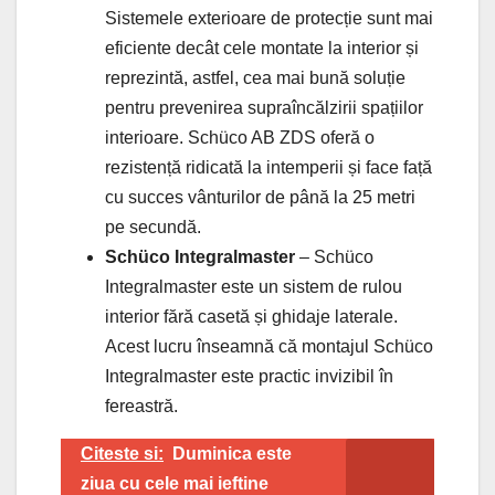
Sistemele exterioare de protecție sunt mai
eficiente decât cele montate la interior și
reprezintă, astfel, cea mai bună soluție
pentru prevenirea supraîncălzirii spațiilor
interioare. Schüco AB ZDS oferă o
rezistență ridicată la intemperii și face față
cu succes vânturilor de până la 25 metri
pe secundă.
Schüco Integralmaster
– Schüco
Integralmaster este un sistem de rulou
interior fără casetă și ghidaje laterale.
Acest lucru înseamnă că montajul Schüco
Integralmaster este practic invizibil în
fereastră.
Citeste si:
Duminica este
ziua cu cele mai ieftine