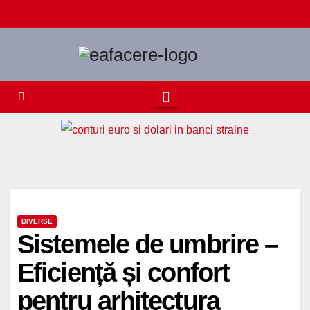
Skip
to
content
DIVERSE
Sistemele de umbrire –
Eficiență și confort
pentru arhitectura