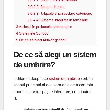
2.0.1
1. Sistem textil de umbrire
2.0.2
2. Sistem de rulou
2.0.3
3. Jaluzele și parasolare exterioare
2.0.4
4. Sisteme integrate în tâmplărie
3
Aplicații în proiectele arhitecturale
4
Sistemele Schüco
5
De ce să alegi AluKönigStahl?
De ce să alegi un sistem
de umbrire?
Indiferent despre ce
sistem de umbrire
vorbim,
scopul principal al acestora este de a controla
aportul solar în spațiile interioare, contribuind
la:
reducerea supraîncălzirii în timpul verii;