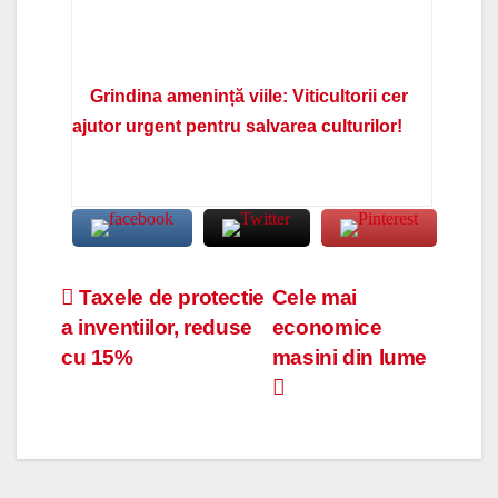
Grindina amenință viile: Viticultorii cer
ajutor urgent pentru salvarea culturilor!
Navigare
Taxele de protectie
Cele mai
a inventiilor, reduse
economice
în
cu 15%
masini din lume
articole