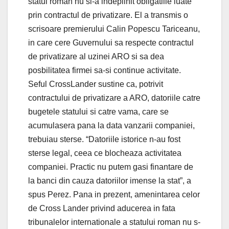
statul roman nu si-a indeplinit obligatiile luate
prin contractul de privatizare. El a transmis o
scrisoare premierului Calin Popescu Tariceanu,
in care cere Guvernului sa respecte contractul
de privatizare al uzinei ARO si sa dea
posbilitatea firmei sa-si continue activitate.
Seful CrossLander sustine ca, potrivit
contractului de privatizare a ARO, datoriile catre
bugetele statului si catre vama, care se
acumulasera pana la data vanzarii companiei,
trebuiau sterse. “Datoriile istorice n-au fost
sterse legal, ceea ce blocheaza activitatea
companiei. Practic nu putem gasi finantare de
la banci din cauza datoriilor imense la stat”, a
spus Perez. Pana in prezent, amenintarea celor
de Cross Lander privind aducerea in fata
tribunalelor internationale a statului roman nu s-