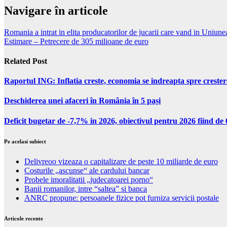
Navigare în articole
Romania a intrat in elita producatorilor de jucarii care vand in Uniu
Estimare – Petrecere de 305 milioane de euro
Related Post
Raportul ING: Inflatia creste, economia se indreapta spre creste
Deschiderea unei afaceri în România în 5 pași
Deficit bugetar de -7,7% in 2026, obiectivul pentru 2026 fiind d
Pe acelasi subiect
Delivreoo vizeaza o capitalizare de peste 10 miliarde de euro
Costurile „ascunse“ ale cardului bancar
Probele imoralitatii „judecatoarei porno“
Banii romanilor, intre “saltea” si banca
ANRC propune: persoanele fizice pot furniza servicii postale
Articole recente