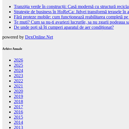
Tranziția verde în construcții: Casă modernă cu structură recicla
Strategie de business în HoReCa: Jidvei transformă terasele în a
Fără proteze mobile: cum funcționează reabilitarea completă pe
Te muti? Cum sa nu-ti avariezi lucrurile, sa nu zgarii podeaua sa
De unde poți să îți cumperi aparatul de aer condiționat?
powered by
DexOnline.Net
Arhive Anuale
2026
2025
2024
2023
2022
2021
2020
2019
2018
2017
2016
2015
2014
2013