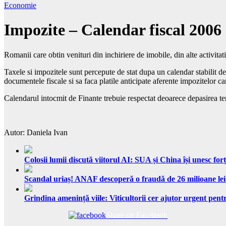
Economie
Impozite – Calendar fiscal 2006
Romanii care obtin venituri din inchiriere de imobile, din alte activitati 
Taxele si impozitele sunt percepute de stat dupa un calendar stabilit de
documentele fiscale si sa faca platile anticipate aferente impozitelor car
Calendarul intocmit de Finante trebuie respectat deoarece depasirea te
Autor: Daniela Ivan
Colosii lumii discută viitorul AI: SUA și China își unesc forț
Scandal uriaș! ANAF descoperă o fraudă de 26 milioane lei
Grindina amenință viile: Viticultorii cer ajutor urgent pentr
Share on Facebook