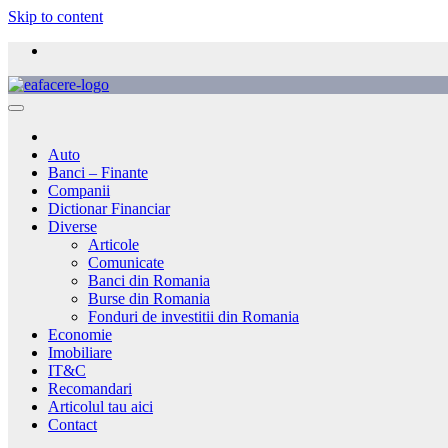
Skip to content
Auto
Banci – Finante
Companii
Dictionar Financiar
Diverse
Articole
Comunicate
Banci din Romania
Burse din Romania
Fonduri de investitii din Romania
Economie
Imobiliare
IT&C
Recomandari
Articolul tau aici
Contact