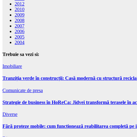
2012
2010
2009
2008
2007
2006
2005
2004
Trebuie sa vezi si:
Imobiliare
Tranziția verde în construcții: Casă modernă cu structură recicla
Comunicate de presa
Strategie de business în HoReCa: Jidvei transformă terasele în ac
Diverse
Fără proteze mobile: cum funcționează reabilitarea completă pe 