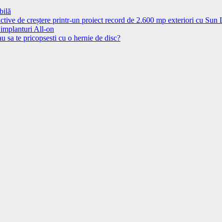
bilă
ctive de creștere printr-un proiect record de 2.600 mp exteriori cu Sun
 implanturi All-on
u sa te pricopsesti cu o hernie de disc?