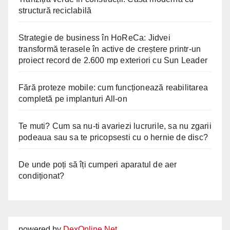
structură reciclabilă
Strategie de business în HoReCa: Jidvei
transformă terasele în active de creștere printr-un
proiect record de 2.600 mp exteriori cu Sun Leader
Fără proteze mobile: cum funcționează reabilitarea
completă pe implanturi All-on
Te muti? Cum sa nu-ti avariezi lucrurile, sa nu zgarii
podeaua sau sa te pricopsesti cu o hernie de disc?
De unde poți să îți cumperi aparatul de aer
condiționat?
powered by
DexOnline.Net