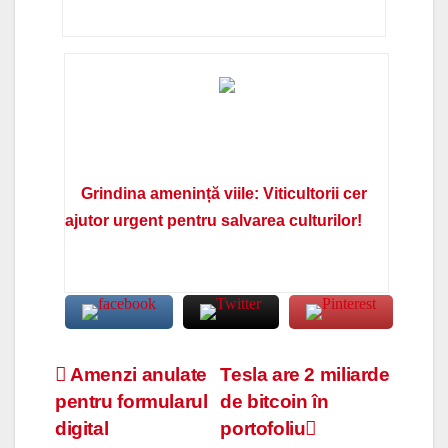
Grindina amenință viile: Viticultorii cer
ajutor urgent pentru salvarea culturilor!
Navigare
Amenzi anulate
Tesla are 2 miliarde
pentru formularul
de bitcoin în
în
digital
portofoliu