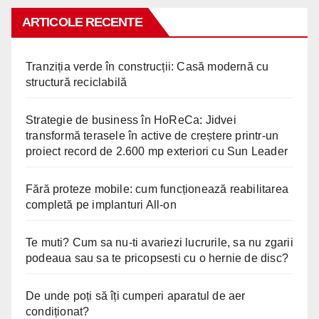
ARTICOLE RECENTE
Tranziția verde în construcții: Casă modernă cu
structură reciclabilă
Strategie de business în HoReCa: Jidvei
transformă terasele în active de creștere printr-un
proiect record de 2.600 mp exteriori cu Sun Leader
Fără proteze mobile: cum funcționează reabilitarea
completă pe implanturi All-on
Te muti? Cum sa nu-ti avariezi lucrurile, sa nu zgarii
podeaua sau sa te pricopsesti cu o hernie de disc?
De unde poți să îți cumperi aparatul de aer
condiționat?