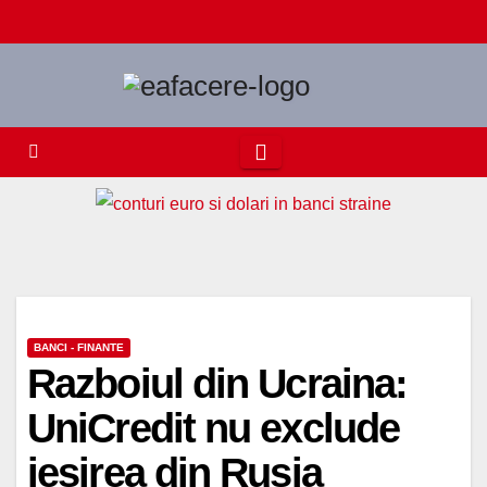
Skip
to
content
BANCI - FINANTE
Razboiul din Ucraina:
UniCredit nu exclude
iesirea din Rusia