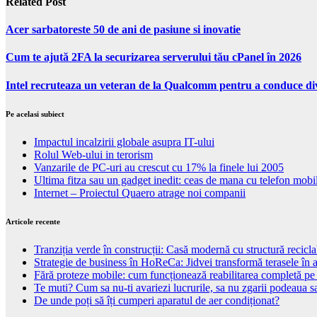
Related Post
Acer sarbatoreste 50 de ani de pasiune si inovatie
Cum te ajută 2FA la securizarea serverului tău cPanel în 2026
Intel recruteaza un veteran de la Qualcomm pentru a conduce d
Pe acelasi subiect
Impactul incalzirii globale asupra IT-ului
Rolul Web-ului in terorism
Vanzarile de PC-uri au crescut cu 17% la finele lui 2005
Ultima fitza sau un gadget inedit: ceas de mana cu telefon mobi
Internet – Proiectul Quaero atrage noi companii
Articole recente
Tranziția verde în construcții: Casă modernă cu structură recicla
Strategie de business în HoReCa: Jidvei transformă terasele în a
Fără proteze mobile: cum funcționează reabilitarea completă pe
Te muti? Cum sa nu-ti avariezi lucrurile, sa nu zgarii podeaua sa
De unde poți să îți cumperi aparatul de aer condiționat?