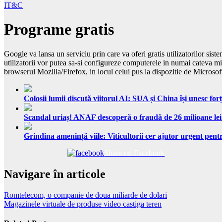
IT&C
Programe gratis
Google va lansa un serviciu prin care va oferi gratis utilizatorilor 
utilizatorii vor putea sa-si configureze computerele in numai cateva m
browserul Mozilla/Firefox, in locul celui pus la dispozitie de Microsoft
Colosii lumii discută viitorul AI: SUA și China își unesc forț
Scandal uriaș! ANAF descoperă o fraudă de 26 milioane lei
Grindina amenință viile: Viticultorii cer ajutor urgent pentr
Share on Facebook
Navigare în articole
Romtelecom, o companie de doua miliarde de dolari
Magazinele virtuale de produse video castiga teren