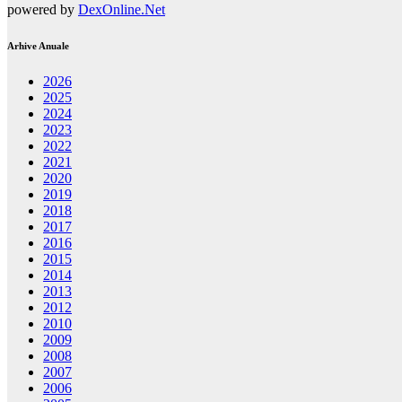
powered by
DexOnline.Net
Arhive Anuale
2026
2025
2024
2023
2022
2021
2020
2019
2018
2017
2016
2015
2014
2013
2012
2010
2009
2008
2007
2006