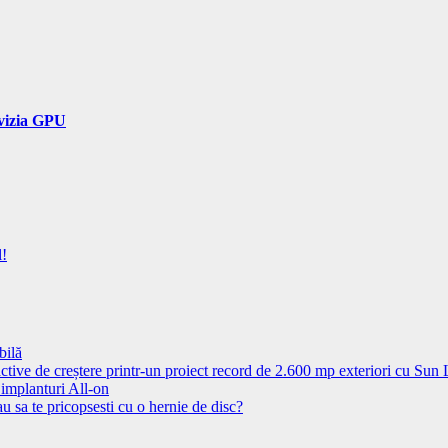
ivizia GPU
l!
bilă
ctive de creștere printr-un proiect record de 2.600 mp exteriori cu Sun
 implanturi All-on
u sa te pricopsesti cu o hernie de disc?