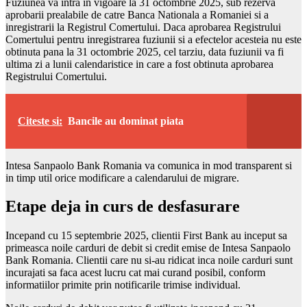
Fuziunea va intra in vigoare la 31 octombrie 2025, sub rezerva
aprobarii prealabile de catre Banca Nationala a Romaniei si a
inregistrarii la Registrul Comertului. Daca aprobarea Registrului
Comertului pentru inregistrarea fuziunii si a efectelor acesteia nu este
obtinuta pana la 31 octombrie 2025, cel tarziu, data fuziunii va fi
ultima zi a lunii calendaristice in care a fost obtinuta aprobarea
Registrului Comertului.
Citeste si:
Bancile au dominat piata
Intesa Sanpaolo Bank Romania va comunica in mod transparent si
in timp util orice modificare a calendarului de migrare.
Etape deja in curs de desfasurare
Incepand cu 15 septembrie 2025, clientii First Bank au inceput sa
primeasca noile carduri de debit si credit emise de Intesa Sanpaolo
Bank Romania. Clientii care nu si-au ridicat inca noile carduri sunt
incurajati sa faca acest lucru cat mai curand posibil, conform
informatiilor primite prin notificarile trimise individual.