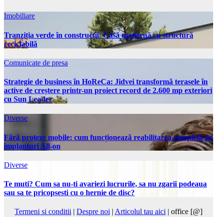
Imobiliare
Tranziția verde în construcții: Casă modernă cu structură
reciclabilă
Comunicate de presa
Strategie de business în HoReCa: Jidvei transformă terasele în
active de creștere printr-un proiect record de 2.600 mp exteriori
cu Sun Leader
Diverse
Fără proteze mobile: cum funcționează reabilitarea completă pe
implanturi All-on
Diverse
Te muti? Cum sa nu-ti avariezi lucrurile, sa nu zgarii podeaua
sau sa te pricopsesti cu o hernie de disc?
Termeni si conditii
|
Despre noi
|
Articolul tau aici
| office [@]