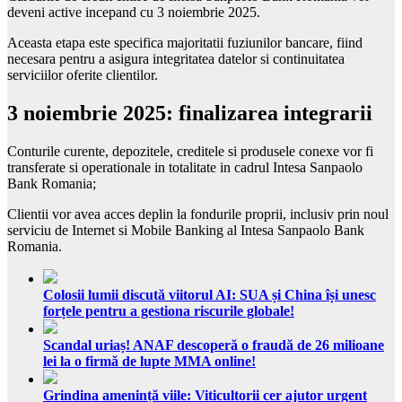
deveni active incepand cu 3 noiembrie 2025.
Aceasta etapa este specifica majoritatii fuziunilor bancare, fiind
necesara pentru a asigura integritatea datelor si continuitatea
serviciilor oferite clientilor.
3 noiembrie 2025: finalizarea integrarii
Conturile curente, depozitele, creditele si produsele conexe vor fi
transferate si operationale in totalitate in cadrul Intesa Sanpaolo
Bank Romania;
Clientii vor avea acces deplin la fondurile proprii, inclusiv prin noul
serviciu de Internet si Mobile Banking al Intesa Sanpaolo Bank
Romania.
Colosii lumii discută viitorul AI: SUA și China își unesc
forțele pentru a gestiona riscurile globale!
Scandal uriaș! ANAF descoperă o fraudă de 26 milioane
lei la o firmă de lupte MMA online!
Grindina amenință viile: Viticultorii cer ajutor urgent