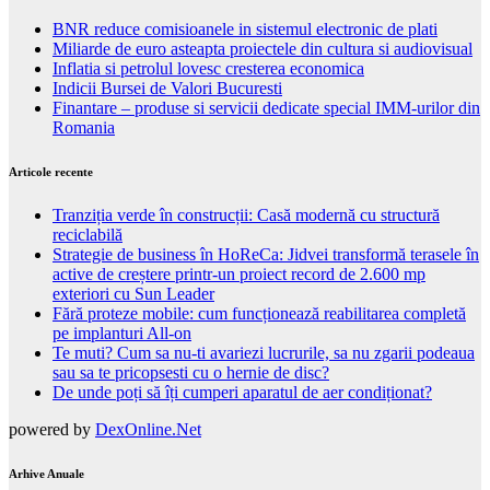
BNR reduce comisioanele in sistemul electronic de plati
Miliarde de euro asteapta proiectele din cultura si audiovisual
Inflatia si petrolul lovesc cresterea economica
Indicii Bursei de Valori Bucuresti
Finantare – produse si servicii dedicate special IMM-urilor din
Romania
Articole recente
Tranziția verde în construcții: Casă modernă cu structură
reciclabilă
Strategie de business în HoReCa: Jidvei transformă terasele în
active de creștere printr-un proiect record de 2.600 mp
exteriori cu Sun Leader
Fără proteze mobile: cum funcționează reabilitarea completă
pe implanturi All-on
Te muti? Cum sa nu-ti avariezi lucrurile, sa nu zgarii podeaua
sau sa te pricopsesti cu o hernie de disc?
De unde poți să îți cumperi aparatul de aer condiționat?
powered by
DexOnline.Net
Arhive Anuale