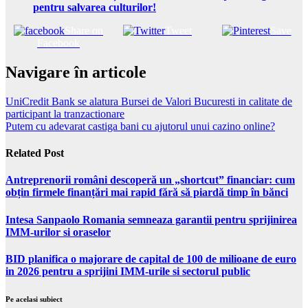
pentru salvarea culturilor!
Share on
Tweet
Save
Facebook
Navigare în articole
UniCredit Bank se alatura Bursei de Valori Bucuresti in calitate de
participant la tranzactionare
Putem cu adevarat castiga bani cu ajutorul unui cazino online?
Related Post
Antreprenorii români descoperă un „shortcut” financiar: cum
obțin firmele finanțări mai rapid fără să piardă timp în bănci
Intesa Sanpaolo Romania semneaza garantii pentru sprijinirea
IMM-urilor si oraselor
BID planifica o majorare de capital de 100 de milioane de euro
in 2026 pentru a sprijini IMM-urile si sectorul public
Pe acelasi subiect