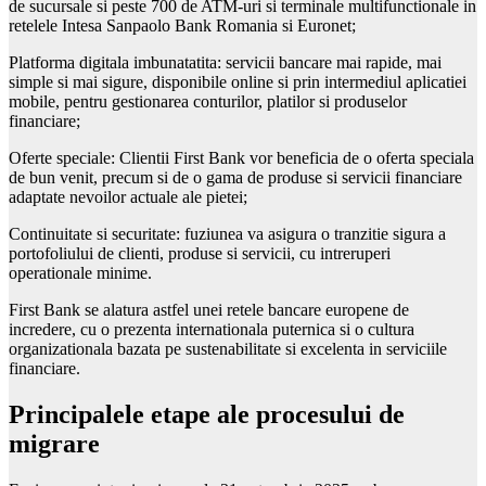
de sucursale si peste 700 de ATM-uri si terminale multifunctionale in
retelele Intesa Sanpaolo Bank Romania si Euronet;
Platforma digitala imbunatatita: servicii bancare mai rapide, mai
simple si mai sigure, disponibile online si prin intermediul aplicatiei
mobile, pentru gestionarea conturilor, platilor si produselor
financiare;
Oferte speciale: Clientii First Bank vor beneficia de o oferta speciala
de bun venit, precum si de o gama de produse si servicii financiare
adaptate nevoilor actuale ale pietei;
Continuitate si securitate: fuziunea va asigura o tranzitie sigura a
portofoliului de clienti, produse si servicii, cu intreruperi
operationale minime.
First Bank se alatura astfel unei retele bancare europene de
incredere, cu o prezenta internationala puternica si o cultura
organizationala bazata pe sustenabilitate si excelenta in serviciile
financiare.
Principalele etape ale procesului de
migrare