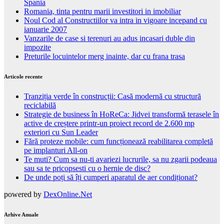
Spania
Romania, tinta pentru marii investitori in imobiliar
Noul Cod al Constructiilor va intra in vigoare incepand cu
ianuarie 2007
Vanzarile de case si terenuri au adus incasari duble din
impozite
Preturile locuintelor merg inainte, dar cu frana trasa
Articole recente
Tranziția verde în construcții: Casă modernă cu structură
reciclabilă
Strategie de business în HoReCa: Jidvei transformă terasele în
active de creștere printr-un proiect record de 2.600 mp
exteriori cu Sun Leader
Fără proteze mobile: cum funcționează reabilitarea completă
pe implanturi All-on
Te muti? Cum sa nu-ti avariezi lucrurile, sa nu zgarii podeaua
sau sa te pricopsesti cu o hernie de disc?
De unde poți să îți cumperi aparatul de aer condiționat?
powered by
DexOnline.Net
Arhive Anuale