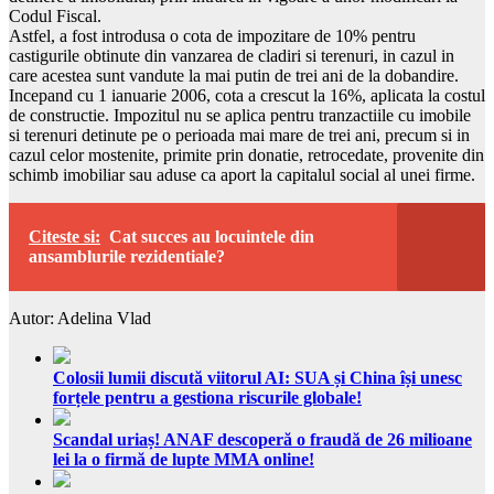
Codul Fiscal.
Astfel, a fost introdusa o cota de impozitare de 10% pentru
castigurile obtinute din vanzarea de cladiri si terenuri, in cazul in
care acestea sunt vandute la mai putin de trei ani de la dobandire.
Incepand cu 1 ianuarie 2006, cota a crescut la 16%, aplicata la costul
de constructie. Impozitul nu se aplica pentru tranzactiile cu imobile
si terenuri detinute pe o perioada mai mare de trei ani, precum si in
cazul celor mostenite, primite prin donatie, retrocedate, provenite din
schimb imobiliar sau aduse ca aport la capitalul social al unei firme.
Citeste si:
Cat succes au locuintele din
ansamblurile rezidentiale?
Autor: Adelina Vlad
Colosii lumii discută viitorul AI: SUA și China își unesc
forțele pentru a gestiona riscurile globale!
Scandal uriaș! ANAF descoperă o fraudă de 26 milioane
lei la o firmă de lupte MMA online!