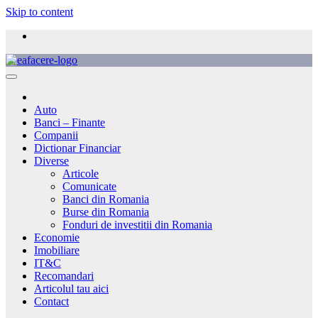
Skip to content
Auto
Banci – Finante
Companii
Dictionar Financiar
Diverse
Articole
Comunicate
Banci din Romania
Burse din Romania
Fonduri de investitii din Romania
Economie
Imobiliare
IT&C
Recomandari
Articolul tau aici
Contact