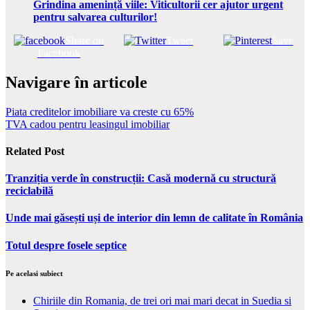
Grindina amenință viile: Viticultorii cer ajutor urgent
pentru salvarea culturilor!
Share on
Tweet
Save
Facebook
Navigare în articole
Piata creditelor imobiliare va creste cu 65%
TVA cadou pentru leasingul imobiliar
Related Post
Tranziția verde în construcții: Casă modernă cu structură
reciclabilă
Unde mai găsești uși de interior din lemn de calitate în România
Totul despre fosele septice
Pe acelasi subiect
Chiriile din Romania, de trei ori mai mari decat in Suedia si