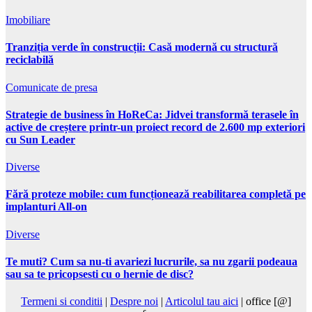
Imobiliare
Tranziția verde în construcții: Casă modernă cu structură
reciclabilă
Comunicate de presa
Strategie de business în HoReCa: Jidvei transformă terasele în
active de creștere printr-un proiect record de 2.600 mp exteriori
cu Sun Leader
Diverse
Fără proteze mobile: cum funcționează reabilitarea completă pe
implanturi All-on
Diverse
Te muti? Cum sa nu-ti avariezi lucrurile, sa nu zgarii podeaua
sau sa te pricopsesti cu o hernie de disc?
Termeni si conditii
|
Despre noi
|
Articolul tau aici
| office [@]