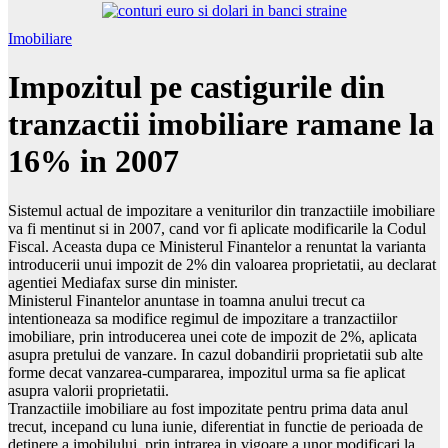
Imobiliare
Impozitul pe castigurile din
tranzactii imobiliare ramane la
16% in 2007
Sistemul actual de impozitare a veniturilor din tranzactiile imobiliare
va fi mentinut si in 2007, cand vor fi aplicate modificarile la Codul
Fiscal. Aceasta dupa ce Ministerul Finantelor a renuntat la varianta
introducerii unui impozit de 2% din valoarea proprietatii, au declarat
agentiei Mediafax surse din minister.
Ministerul Finantelor anuntase in toamna anului trecut ca
intentioneaza sa modifice regimul de impozitare a tranzactiilor
imobiliare, prin introducerea unei cote de impozit de 2%, aplicata
asupra pretului de vanzare. In cazul dobandirii proprietatii sub alte
forme decat vanzarea-cumpararea, impozitul urma sa fie aplicat
asupra valorii proprietatii.
Tranzactiile imobiliare au fost impozitate pentru prima data anul
trecut, incepand cu luna iunie, diferentiat in functie de perioada de
detinere a imobilului, prin intrarea in vigoare a unor modificari la