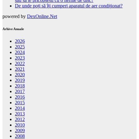
sau sa te pricopsesti cu o hernie de disc?
De unde poți să îți cumperi aparatul de aer condiționat?
powered by
DexOnline.Net
Arhive Anuale
2026
2025
2024
2023
2022
2021
2020
2019
2018
2017
2016
2015
2014
2013
2012
2010
2009
2008