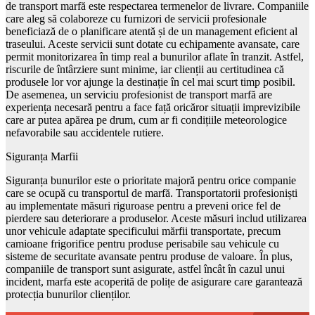
de transport marfă este respectarea termenelor de livrare. Companiile
care aleg să colaboreze cu furnizori de servicii profesionale
beneficiază de o planificare atentă și de un management eficient al
traseului. Aceste servicii sunt dotate cu echipamente avansate, care
permit monitorizarea în timp real a bunurilor aflate în tranzit. Astfel,
riscurile de întârziere sunt minime, iar clienții au certitudinea că
produsele lor vor ajunge la destinație în cel mai scurt timp posibil.
De asemenea, un serviciu profesionist de transport marfă are
experiența necesară pentru a face față oricăror situații imprevizibile
care ar putea apărea pe drum, cum ar fi condițiile meteorologice
nefavorabile sau accidentele rutiere.
Siguranța Marfii
Siguranța bunurilor este o prioritate majoră pentru orice companie
care se ocupă cu transportul de marfă. Transportatorii profesioniști
au implementate măsuri riguroase pentru a preveni orice fel de
pierdere sau deteriorare a produselor. Aceste măsuri includ utilizarea
unor vehicule adaptate specificului mărfii transportate, precum
camioane frigorifice pentru produse perisabile sau vehicule cu
sisteme de securitate avansate pentru produse de valoare. În plus,
companiile de transport sunt asigurate, astfel încât în cazul unui
incident, marfa este acoperită de polițe de asigurare care garantează
protecția bunurilor clienților.