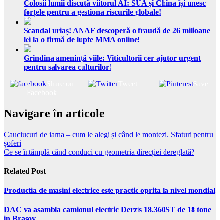
Colosii lumii discută viitorul AI: SUA și China își unesc
forțele pentru a gestiona riscurile globale!
Scandal uriaș! ANAF descoperă o fraudă de 26 milioane
lei la o firmă de lupte MMA online!
Grindina amenință viile: Viticultorii cer ajutor urgent
pentru salvarea culturilor!
Share on
Tweet
Save
Facebook
Navigare în articole
Cauciucuri de iarna – cum le alegi și când le montezi. Sfaturi pentru
șoferi
Ce se întâmplă când conduci cu geometria direcției dereglată?
Related Post
Productia de masini electrice este practic oprita la nivel mondial
DAC va asambla camionul electric Derzis 18.360ST de 18 tone
in Brasov