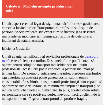
Citeste si:
Michelin asteapta profituri mai
mici
Un alt aspect esențial legat de siguranța mărfurilor este gestionarea
corectă a încărcăturilor. Transportatorii profesioniști dispun de
personal specializat care știe exact cum să încarce și să descarce
marfa într-un mod care să minimizeze riscurile de deteriorare,
indiferent de natura acesteia.
Eficiența Costurilor
Un alt avantaj semnificativ al serviciilor profesionale de
transport
marfa
este eficiența costurilor. Deși unele firme pot fi tentate să
opteze pentru soluții de transport mai ieftine sau mai puțin
profesioniste, acest lucru poate conduce la pierderi mai mari pe
termen lung. De exemplu, întârzierea livrărilor, pierderea mărfurilor
sau deteriorarea acestora poate genera costuri suplimentare
considerabile. În schimb, transportatorii profesioniști sunt capabili să
optimizeze rutele de livrare, să minimizeze timpul de transport și să
reducă astfel cheltuielile suplimentare. În plus, acestea oferă soluții
personalizate care se potrivesc perfect nevoilor fiecărui client, de la
transportul de marfă grea la transportul de produse fragile.