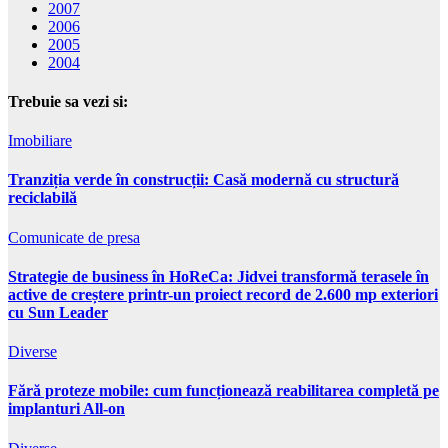
2007
2006
2005
2004
Trebuie sa vezi si:
Imobiliare
Tranziția verde în construcții: Casă modernă cu structură
reciclabilă
Comunicate de presa
Strategie de business în HoReCa: Jidvei transformă terasele în
active de creștere printr-un proiect record de 2.600 mp exteriori
cu Sun Leader
Diverse
Fără proteze mobile: cum funcționează reabilitarea completă pe
implanturi All-on