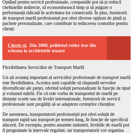
Optând pentru servicii profesionale, companiile pot să-și reducă
cheltuielile indirecte, să economisească timp și să asigure o
performanță ridicată în activitatea lor comercială. În plus, furnizorii
de transport marfă profesioniști pot oferi diverse opțiuni de plată și
pachete personalizate, care contribuie la reducerea costurilor pentru
clienți.
Citeste si:
Din 2008, politistul rutier iese din
schema la accidentele usoare
Flexibilitatea Serviciilor de Transport Marfă
Un alt avantaj important al serviciilor profesionale de transport marfă
este flexibilitatea. Acestea sunt capabile să răspundă nevoilor
diversificate ale pieței, oferind soluții personalizate în funcție de tipul
și volumul mărfii. Fie că este vorba de transportul de marfă pe
distanțe scurte sau de livrări internaționale, furnizorii de servicii
profesionale sunt pregătiți să se adapteze cerințelor clienților.
De asemenea, transportatorii profesioniști pot oferi soluții de
transport rapid sau transport pe termen lung, în funcție de specificul
afacerii. De exemplu, pentru anumite industrii, livrările de marfă pot
fi programate la intervale regulate, iar transportatorii vor organiza