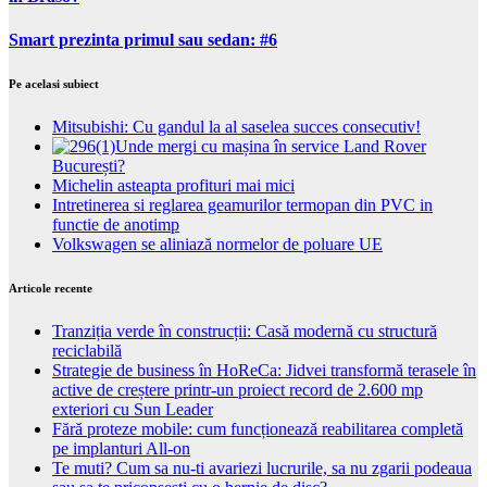
Smart prezinta primul sau sedan: #6
Pe acelasi subiect
Mitsubishi: Cu gandul la al saselea succes consecutiv!
Unde mergi cu mașina în service Land Rover
București?
Michelin asteapta profituri mai mici
Intretinerea si reglarea geamurilor termopan din PVC in
functie de anotimp
Volkswagen se aliniază normelor de poluare UE
Articole recente
Tranziția verde în construcții: Casă modernă cu structură
reciclabilă
Strategie de business în HoReCa: Jidvei transformă terasele în
active de creștere printr-un proiect record de 2.600 mp
exteriori cu Sun Leader
Fără proteze mobile: cum funcționează reabilitarea completă
pe implanturi All-on
Te muti? Cum sa nu-ti avariezi lucrurile, sa nu zgarii podeaua