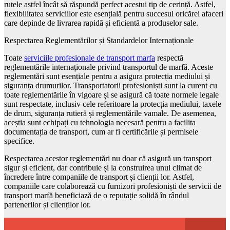
rutele astfel încât să răspundă perfect acestui tip de cerință. Astfel,
flexibilitatea serviciilor este esențială pentru succesul oricărei afaceri
care depinde de livrarea rapidă și eficientă a produselor sale.
Respectarea Reglementărilor și Standardelor Internaționale
Toate
serviciile profesionale de transport marfa
respectă
reglementările internaționale privind transportul de marfă. Aceste
reglementări sunt esențiale pentru a asigura protecția mediului și
siguranța drumurilor. Transportatorii profesioniști sunt la curent cu
toate reglementările în vigoare și se asigură că toate normele legale
sunt respectate, inclusiv cele referitoare la protecția mediului, taxele
de drum, siguranța rutieră și reglementările vamale. De asemenea,
aceștia sunt echipați cu tehnologia necesară pentru a facilita
documentația de transport, cum ar fi certificările și permisele
specifice.
Respectarea acestor reglementări nu doar că asigură un transport
sigur și eficient, dar contribuie și la construirea unui climat de
încredere între companiile de transport și clienții lor. Astfel,
companiile care colaborează cu furnizori profesioniști de servicii de
transport marfă beneficiază de o reputație solidă în rândul
partenerilor și clienților lor.