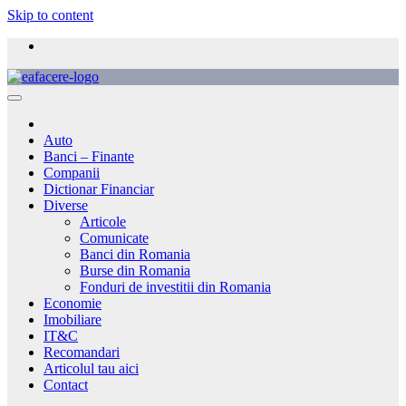
Skip to content
Auto
Banci – Finante
Companii
Dictionar Financiar
Diverse
Articole
Comunicate
Banci din Romania
Burse din Romania
Fonduri de investitii din Romania
Economie
Imobiliare
IT&C
Recomandari
Articolul tau aici
Contact