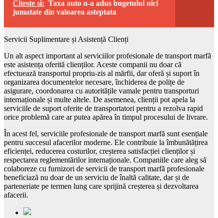
Citeste si:
Taxa auto n-a adus bugetului nici
jumatate din valoarea asteptata
Servicii Suplimentare și Asistență Clienți
Un alt aspect important al serviciilor profesionale de transport marfă
este asistența oferită clienților. Aceste companii nu doar că
efectuează transportul propriu-zis al mărfii, dar oferă și suport în
organizarea documentelor necesare, închiderea de polițe de
asigurare, coordonarea cu autoritățile vamale pentru transporturi
internaționale și multe altele. De asemenea, clienții pot apela la
serviciile de suport oferite de transportatori pentru a rezolva rapid
orice problemă care ar putea apărea în timpul procesului de livrare.
În acest fel, serviciile profesionale de transport marfă sunt esențiale
pentru succesul afacerilor moderne. Ele contribuie la îmbunătățirea
eficienței, reducerea costurilor, creșterea satisfacției clienților și
respectarea reglementărilor internaționale. Companiile care aleg să
colaboreze cu furnizori de servicii de transport marfă profesionale
beneficiază nu doar de un serviciu de înaltă calitate, dar și de
parteneriate pe termen lung care sprijină creșterea și dezvoltarea
afacerii.